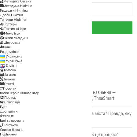
Методика Сегена
Методика Нікітіна
Квадрати Нікітіна
Дроби Нікітіна
Точечки Нікітіна
Сортери
СКИНУТИ ПАРОЛЬ
Тактильні ігри
Мемо ігри
Рамки вкладиші
Шнуровки
Інші
Роздруківки
Українська
Українська
English
Головна
Магазин
Знижки
ОСТАННІ СТАТТІ
Статті
Проєкти
🎲 Онлайн-кубики для гри та навчання —
Казки Героїв нашого часу
Про нас
безкоштовний інструмент від TheaSmart
Співпраця
Гурт
Дропшипінг
Чи безпечні ягоди та фрукти з міста? Правда, яку
Фахівцям
повинна знати кожна мама
Ідеї та проєкти
Контакти
Список бажань
Порівняння
Розвиток дитини через гру: як це працює?