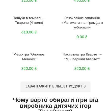
320.00
₴
450.00
₴
3+
Пошуки в темряві —
Розвиваюче завдання
Тварини (4 поля)
«Математична піраміда з
кубиками»
610.00
₴
0.00
₴
3+
Мемо гра “Gnomes
Настільна гра Квартет –
Memory”
“Мій перший Квартет”
320.00
₴
320.00
₴
ЗАВАНТАЖИТИ БІЛЬШЕ ПРОДУКТІВ
Чому варто обирати ігри від
виробника дитячих ігор