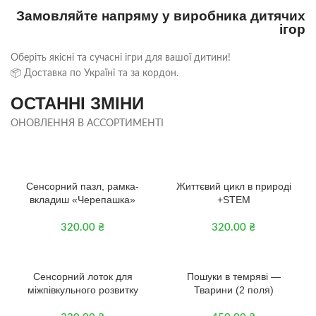
Замовляйте напряму у виробника дитячих
ігор
Оберіть якісні та сучасні ігри для вашої дитини!
📦 Доставка по Україні та за кордон.
ОСТАННІ ЗМІНИ
ОНОВЛЕННЯ В АССОРТИМЕНТІ
2+
3+
Сенсорний пазл, рамка-
Життєвий цикл в природі
вкладиш «Черепашка»
+STEM
320.00
₴
320.00
₴
2+
3+
Сенсорний лоток для
Пошуки в темряві —
міжпівкульного розвитку
Тварини (2 поля)