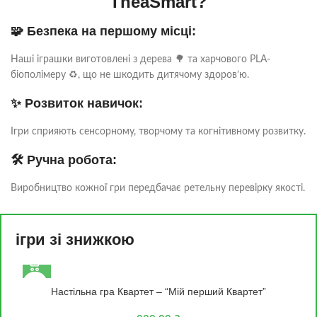
TheaSmart?
🧩 Безпека на першому місці:
Наші іграшки виготовлені з дерева 🌳 та харчового PLA-
біополімеру ♻️, що не шкодить дитячому здоров’ю.
✨ Розвиток навичок:
Ігри сприяють сенсорному, творчому та когнітивному розвитку.
🛠️ Ручна робота:
Виробництво кожної гри передбачає ретельну перевірку якості.
ігри зі знижкою
3+
Настільна гра Квартет – “Мій перший Квартет”