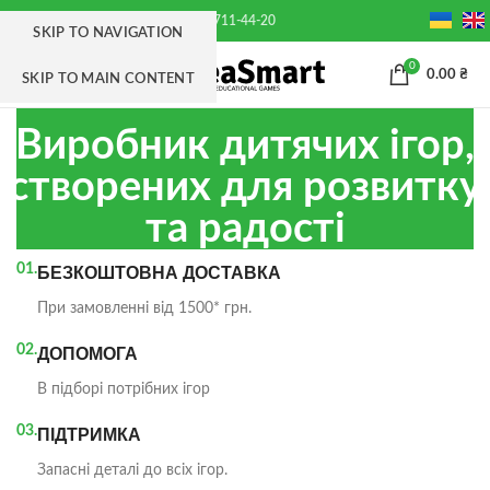
+38(063) 711-44-20
SKIP TO NAVIGATION
0
МЕНЮ
0.00
₴
SKIP TO MAIN CONTENT
Виробник дитячих ігор,
створених для розвитку
та радості
01.
БЕЗКОШТОВНА ДОСТАВКА
При замовленні від 1500* грн.
02.
ДОПОМОГА
В підборі потрібних ігор
03.
ПІДТРИМКА
Запасні деталі до всіх ігор.