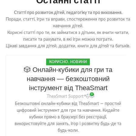
Останні статті
Статті про розвиток дітей, педагогіку та про виховання.
Поради, статті, ігри та вправи, спостереження про розвиток та
навчання дітей.
Корисні статті про те, як займатися з дітьми, як вчити читати,
писати та рахувати, в які ігри можна пограти.
Цікаві завдання для дітей, додатки, книги для дітей та батьків.
КОРИСНО
,
НОВИНИ
05
🎲 Онлайн-кубики для гри та
ЛЮТ
навчання — безкоштовний
інструмент від TheaSmart
0
TheaSmart Support
Безкоштовні онлайн-кубики від TheaSmart — простий
цифровий інструмент для гри та навчання. Кидайте
кубики прямо в браузері без реєстрації,
використовуйте для занять, ігор і розвитку будь-де та
будь-коли.