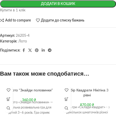
ДОДАТИ В КОШИК
Купити в 1 клік
Add to compare
Додати до списку бажань
Артикул:
26205-4
Категорія:
Лото
Поділитися:
Вам також може сподобатися…
IQ лото “Знайди половинки”
Набір Квадрати Нікітіна 3
рівні
360.00
₴
IQ Лото «Знайди половинки» —
870.00
₴
Ціль гри «Склади квадрат» - з
ідеальна розвивальна гра для
декількох шматочків різної
дітей 3–6 років. Гра сприяє