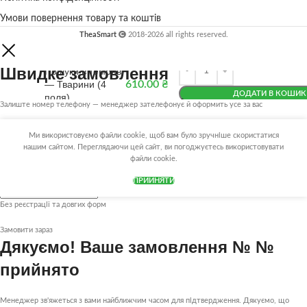
Умови повернення товару та коштів
TheaSmart
2018-2026 all rights reserved.
Швидке замовлення
Пошуки в темряві
— Тварини (4
610.00
₴
ДОДАТИ В КОШИК
поля)
Залиште номер телефону — менеджер зателефонує й оформить усе за вас
Купити в 1 клік
Ім’я
Ми використовуємо файли cookie, щоб вам було зручніше скористатися
нашим сайтом. Переглядаючи цей сайт, ви погоджуєтесь використовувати
файли cookie.
Телефон
ПРИЙНЯТИ
Без реєстрації та довгих форм
Замовити зараз
Дякуємо! Ваше замовлення № №
прийнято
Менеджер зв'яжеться з вами найближчим часом для підтвердження. Дякуємо, що