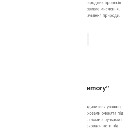
життєві цикли рослин, тварин, комах і природних процесів
через гру, логіку, рух та дослідження. Розвиває мислення,
памʼять, мовлення та формує глибоке розуміння природи.
ДОДАТИ В КОШИК
Мемо гра “Gnomes Memory”
320.00
₴
Наші гноми не такі вже й прості! Якщо подивитися уважно,
крім різного одягу, ви виявите гномів, які сховали оченята під
шапкою і гномів, які посміхаються! А ще є гноми з ручками і
ніжками, а є сором'язливі гноми - вони сховали ноги під