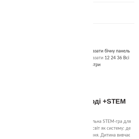
IQ лото "Знайди половинки"
360.00
₴
Фортеця
380.00
₴
Показати бічну панель
Головна
Магазин
Мемо ігри
Показати
12
24
36
Всі
Фільтри
3+
Життєвий цикл в природі +STEM
320.00
₴
«Життєвий цикл в природі» — це розвивальна STEM-гра для
маленьких дослідників, яка вчить бачити світ як систему: де
все має свій початок, розвиток і завершення. Дитина вивчає