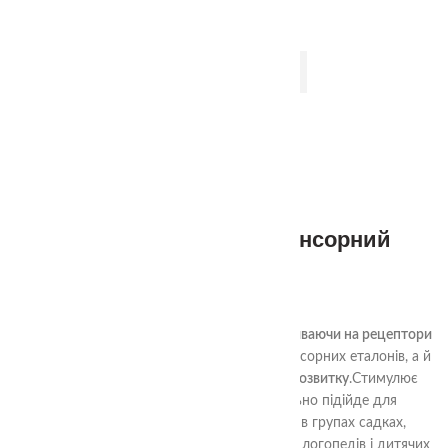
ДОДАТИ В КОШИК
1+
Тактильне меморі «Сенсорний
мішечок»
680.00
₴
Тактильне меморі «Сенсорний мішечок»
,
впливаючи на рецептори
рук
, підходить не тільки для виховання сенсорних еталонів, а й
дозволяє вирішувати завдання мовного розвитку
.Стимулює
розвиток тактильної чутливості.Ідеально підійде для
домашнього використання, для занять в групах садках,
розвиваючих центрах.Не замінний в роботі логопедів і дитячих