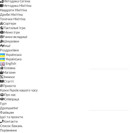
Методика Сегена
Методика Сегена
Методика Нікітіна
Квадрати Нікітіна
Просторові
Дроби Нікітіна
Точечки Нікітіна
Сортери
Рамки вкладиші
Тактильні ігри
Мемо ігри
Сортери
Рамки вкладиші
Шнуровки
Тактильні ігри
Інші
Роздруківки
Українська
Шнуровки
Українська
English
Головна
Магазин
Знижки
ЦІНА
Статті
Проєкти
Казки Героїв нашого часу
Про нас
ФІЛЬТР
Співпраця
Гурт
Дропшипінг
Фахівцям
Ідеї та проєкти
Контакти
ВІК
Список бажань
Порівняння