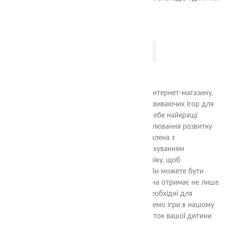
психологів.
ДОДАТИ В КОШИК
Вітаємо вас у категорії ‘Мемо Ігри’ нашого інтернет-магазину,
де ви знайдете широкий вибір фізичних розвиваючих ігор для
вашої дитини. Наш асортимент включає в себе найкращі
меморі ігри, спеціально підібрані для стимулювання розвитку
мозку та пам’яті малюка. Кожна гра виготовлена з
високоякісних матеріалів і розроблена з урахуванням
психологічних особливостей дітей різного віку, щоб
забезпечити їм якісну розвагу та розвиток. Ви можете бути
впевнені, що граючи в наші ігри, ваша дитина отримає не лише
задоволення, але й розвиватиме навички, необхідні для
успішного навчання та життя. Придбайте мемо ігри в нашому
магазині вже сьогодні та стимулюйте розвиток вашої дитини
весело та ефективно!