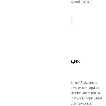
гарантує чудовий час з користю для вашої пам'яті.
ДОДАТИ В КОШИК
Аудіальний комодик
585.00
₴
"Чарівний Аудіальний Комодик" - це набір, який розвиває
важливі навички у дітей. Гра допомагає вивчити кольори та
форми, розвиває моторику, логічне та понятійне мислення, а
також аудіальну увагу, навички сортування, рахунок, порівняння
предметів та уважність. Вікова категорія: 2+ років.