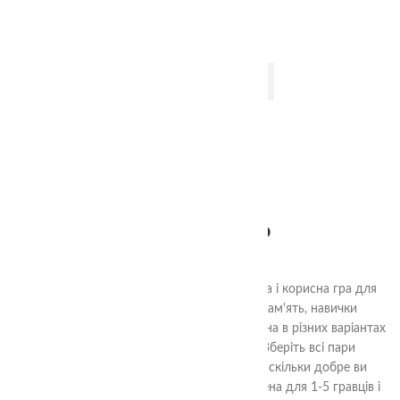
одягом😉
ДОДАТИ В КОШИК
2+
Пончики мемо
380.00
₴
Геометричні Пончики Мемо - це захоплива і корисна гра для
всієї сім'ї. Вона допомагає розвивати пам'ять, навички
спостереження та концентрації. Грати можна в різних варіантах
правил, завжди захоплююче і цікаво. Зберіть всі пари
Геометричних Пончиків або покажіть, наскільки добре ви
запам'ятали їх розташування. Гра призначена для 1-5 гравців і