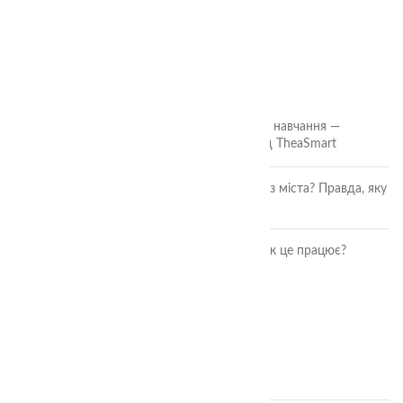
ОСТАННІ СТАТТІ
🎲 Онлайн-кубики для гри та навчання —
безкоштовний інструмент від TheaSmart
Чи безпечні ягоди та фрукти з міста? Правда, яку
повинна знати кожна мама
Розвиток дитини через гру: як це працює?
ОСТАННІ ВІДГУКИ
Аудіальний комодик
автор Ірина Москвяк