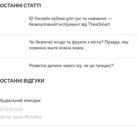
тактильне лото та логічні
Вправи з двома руками
ОСТАННІ СТАТТІ
завдання. У наборі 8
активують обидві півкулі мозку,
двосторонніх сенсорних
розвивають концентрацію,
🎲 Онлайн-кубики для гри та навчання —
секторів, 20 карток і 40 завдань
мовлення та впевненість рухів.
безкоштовний інструмент від TheaSmart
4 рівнів складності. Розвиває
Підходить для дітей від 2 до 8
моторику, логіку, увагу,
років, для занять вдома або з
мовлення та сенсорне
фахівцем.
Чи безпечні ягоди та фрукти з міста? Правда, яку
сприйняття через гру.
повинна знати кожна мама
Розвиток дитини через гру: як це працює?
ОСТАННІ ВІДГУКИ
Аудіальний комодик
автор Ірина Москвяк