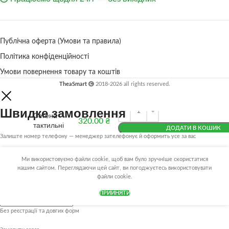
Публічна оферта (Умови та правила)
Політика конфіденційності
Умови повернення товару та коштів
TheaSmart
2018-2026 all rights reserved.
Дощечки
Швидке замовлення
Сегена
320.00
₴
тактильні
ДОДАТИ В КОШИК
Залиште номер телефону — менеджер зателефонує й оформить усе за вас
Купити в 1 клік
Ім’я
Ми використовуємо файли cookie, щоб вам було зручніше скористатися
нашим сайтом. Переглядаючи цей сайт, ви погоджуєтесь використовувати
файли cookie.
Телефон
ПРИЙНЯТИ
Без реєстрації та довгих форм