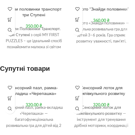
Пазли половинки транспорт
IQ лото “Знайди половинки”
1+
три Ступені
360.00
₴
IQ Лото «Знайди половинки» —
350.00
₴
Пазли Половинки Транспорт.
ідеальна розвивальна гра для
Три Ступені
з серії MY FIRST
дітей 3–6 років. Гра сприяє
PUZZLES – це ідеальний спосіб
розвитку уважності, пам’яті,
познайомити малюка зі світом
мовлення та дрібної моторики.
техніки та стимулювати його
Набір включає 8 ігрових полів і
розвиток уже з 1-1,5 років.
32 прозорі картки. Замовляйте
Пазли мають три рівні
зараз, щоб подарувати дитині
Супутні товари
складності, виготовлені з
корисне та цікаве дозвілля!
безпечних матеріалів, а AR-
додаток оживлює транспорт:
Сенсорний пазл, рамка-
Сенсорний лоток для
2+
2+
показує, як він рухається,
вкладиш «Черепашка»
міжпівкульного розвитку
звучить і де використовується.
Вирушайте у першу подорож
320.00
₴
320.00
₴
разом з TheaSmart! 🚗🚁🛠️
Сенсорний пазл, рамка-вкладиш
Сенсорний лоток для
«Черепашка» —
міжпівкульного розвитку
—
багатофункціональна
інструмент для тренування
розвивальна гра для дітей від 2
дрібної моторики, координації
років, що поєднує пазл, сортер,
та підготовки руки до письма.