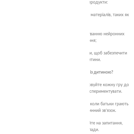
методики розвитку дітей. Наші продукти:
• виготовляються з безпечних, екологічних матеріалів, таких як
PLA-біополімер;
• сприяють сенсорному розвитку, формуванню нейронних
зв’язків та творчого мислення;
• тестуються разом із фахівцями та сім’ями, щоб забезпечити
максимальну користь для дитини.
Поради для батьків: як грати разом із дитиною?
1.
Залишайте час для вільної гри.
Не спрямовуйте кожну гру до
навчання – дайте дитині можливість експериментувати.
2.
Станьте партнером у грі.
Дітям важливо, коли батьки грають
разом із ними, адже це зміцнює родинний зв’язок.
3.
Підтримуйте допитливість.
Відповідайте на запитання,
пояснюйте, показуйте приклади.