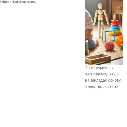
Увійти / Зареєструватись
Гра – це не просто розвага. Це основний інструмент, за
допомогою якого дитина пізнає світ, вчиться взаємодіяти з
оточуючими та розвиває свої здібності. Вона закладає основу
для всебічного розвитку, поєднуючи навчання, творчість та
задоволення.
Чому гра важлива?
1.
Розвиток навичок.