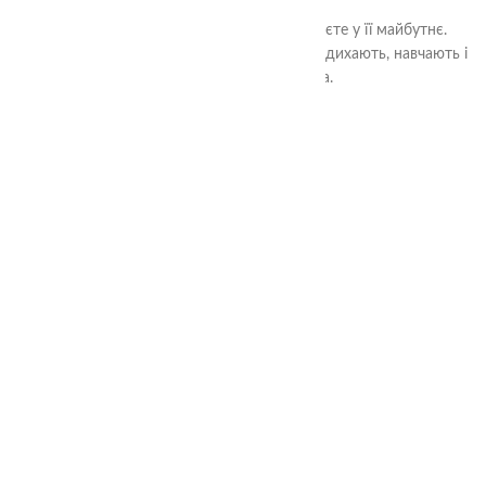
Розвиваючи дитину через гру, ви інвестуєте у її майбутнє.
Вибирайте якісні розвиваючі іграшки, які надихають, навчають і
радують вашого малюка.
ЗАЛИШИТИ ВІДПОВІДЬ