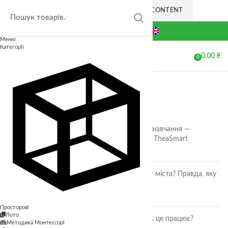
SKIP TO NAVIGATION
SKIP TO MAIN CONTENT
+38(063) 711-44-20
Меню
Категорії
0.00
₴
МЕНЮ
0
елементів
Закрити
ОСТАННІ СТАТТІ
🎲 Онлайн-кубики для гри та навчання —
безкоштовний інструмент від TheaSmart
05.02.2026
Немає коментарів
Чи безпечні ягоди та фрукти з міста? Правда, яку
повинна знати кожна мама
27.07.2025
Немає коментарів
Просторові
Лото
Розвиток дитини через гру: як це працює?
Методика Монтессорі