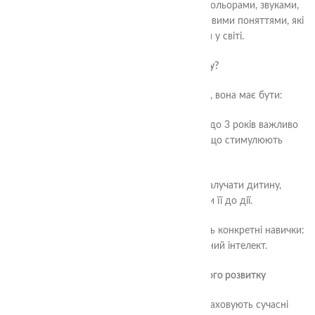
Через гру діти знайомляться з формами, кольорами, звуками,
просторовими концепціями та іншими базовими поняттями, які
допомагають їм орієнтуватися у світі.
Як вибрати правильну гру?
Щоб гра стала інструментом розвитку, вона має бути:
•
Відповідною віку.
Наприклад, для дітей до 3 років важливо
обирати ігри з великими елементами, що стимулюють
сенсорику.
•
Цікавою та інтерактивною.
Гра має залучати дитину,
викликати інтерес і стимулювати її до дії.
•
Розвиваючою.
Обирайте ігри, які тренують конкретні навички:
мовлення, моторику, логіку, емоційний інтелект.
Ігри від TheaSmart: крок до всебічного розвитку
Компанія TheaSmart створює ігри, які враховують сучасні