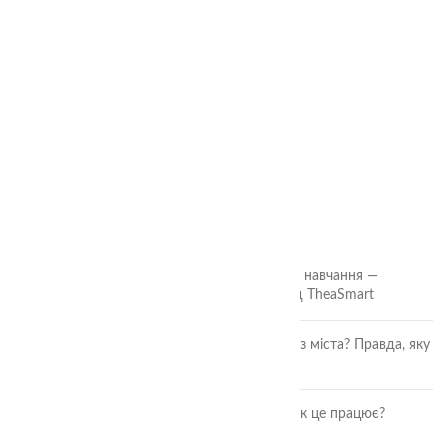
ОСТАННІ СТАТТІ
🎲 Онлайн-кубики для гри та навчання —
безкоштовний інструмент від TheaSmart
Чи безпечні ягоди та фрукти з міста? Правда, яку
повинна знати кожна мама
Розвиток дитини через гру: як це працює?