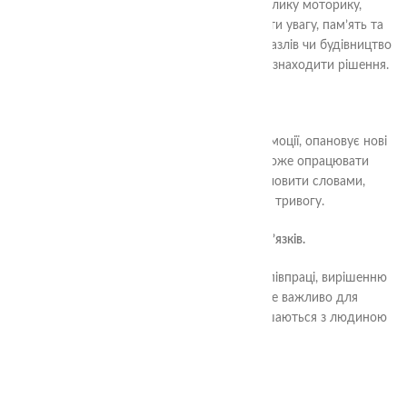
Гра допомагає розвивати дрібну та велику моторику,
покращувати координацію рухів, тренувати увагу, пам’ять та
логічне мислення. Наприклад, складання пазлів чи будівництво
з блоків вчить дитину концентруватися та знаходити рішення.
2.
Емоційна підтримка.
Через гру дитина вчиться виражати свої емоції, опановує нові
ролі та навички самоконтролю. Вона може опрацювати
переживання, які не завжди може висловити словами,
наприклад, пережитий стрес чи тривогу.
3.
Формування соціальних зв’язків.
Граючи з іншими дітьми, малюк вчиться співпраці, вирішенню
конфліктів та взаємодії в колективі. Це важливо для
формування соціальних навичок, які залишаються з людиною
на все життя.
4.
Пізнання світу.