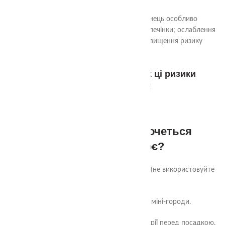
проблеми з нервовою системою (свинець особливо
небезпечний для дітей); ураження нирок і печінки; ослаблення
імунітету; гормональні порушення; підвищення ризику
онкологічних хвороб.
Для дітей та вагітних жінок ці ризики
особливо високі!
6. Що робити, якщо хочеться
вирощувати своє?
✅ Садіть у контейнерах з чистим ґрунтом (не використовуйте
землю з вулиці).
✅ Обирайте балконні або домашні міні-городи.
✅ Для дачі – перевіряйте ґрунт у лабораторії перед посадкою.