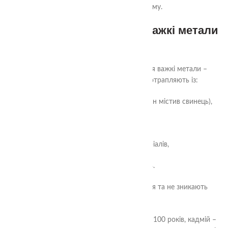
здоров’я. Розберемося, чому.
1. Невидима небезпека: важкі метали
у ґрунті
У містах у ґрунті роками накопичуються важкі метали –
свинець, кадмій, мідь, ртуть. Вони потрапляють із:
✔ вихлопних газів (ще з часів, коли бензин містив свинець),
✔ пилу з доріг та шин,
✔ старих будівельних матеріалів,
✔ промислових викидів.
І головне: ці речовини не розкладаються та не зникають
десятиліттями!
Свинець може залишатися у ґрунті понад 100 років, кадмій –