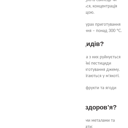
❌ Варіння, запікання, сушіння – не знищують свинець чи
кадмій. Навпаки: коли вода випаровується, концентрація
токсинів може стати ще вищою.
Ці метали не розпадаються при температурах приготування
(100–200 °C), адже температура їх плавлення – понад 300 °C.
4. А як щодо пестицидів?
З пестицидами трохи інша історія: частина з них руйнується
при нагріванні, але далеко не всі. Стійкі пестициди
залишаються навіть після варіння або приготування джему.
Деякі лише переходять у відвар або зберігаються у м’якоті.
Отже, термічна обробка не робить такі фрукти та ягоди
безпечними.
5. Чим це загрожує для здоров’я?
Регулярне споживання плодів із важкими металами та
пестицидами може викликати: