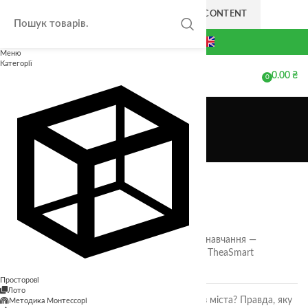
SKIP TO NAVIGATION
SKIP TO MAIN CONTENT
+38(063) 711-44-20
Меню
Категорії
0.00
₴
МЕНЮ
0
елементів
Статті
Головна
Корисно
Закрити
ОСТАННІ СТАТТІ
🎲 Онлайн-кубики для гри та навчання —
безкоштовний інструмент від TheaSmart
05.02.2026
Немає коментарів
Просторові
Лото
Чи безпечні ягоди та фрукти з міста? Правда, яку
Методика Монтессорі