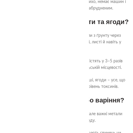
десятки років. Навіть якщо зараз у дворі тихо, немає машин і
людей, ґрунт все одно може бути забрудненим.
2. Як це потрапляє у фрукти та ягоди?
Дерева та кущі поглинають важкі метали з ґрунту через
коріння. Вони накопичуються у стовбурі, листі й навіть у
плодах.
Дослідження показують: міські яблука містять у 3–5 разів
більше свинцю, ніж ті, що виросли в сільській місцевості.
І це стосується не лише яблук. Вишні, груші, ягоди – усе, що
росте у місті, може мати підвищений рівень токсинів.
3. Чи допоможе миття або варіння?
❌ Миття знімає лише поверхневий пил, але важкі метали
знаходяться всередині плоду.