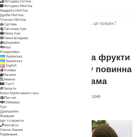
Методика Сегена
повинна знати кожна мама
Методика Нікітіна
27.07.2025
Немає коментарів
Квадрати Нікітіна
Дроби Нікітіна
Точечки Нікітіна
Розвиток дитини через гру: як це працює?
Сортери
Тактильні ігри
05.01.2025
Немає коментарів
Мемо ігри
Рамки вкладиші
Шнуровки
Інші
Корисно
,
Цікаво
Роздруківки
Чи безпечні ягоди та фрукти
Українська
Українська
English
з міста? Правда, яку повинна
Головна
Магазин
знати кожна мама
Знижки
Статті
Проєкти
Казки Героїв нашого часу
Опубліковано
theasmartcom
Про нас
Співпраця
27.07.2025
Гурт
Вкл 27.07.2025
Дропшипінг
Фахівцям
0
Ідеї та проєкти
Контакти
Список бажань
Порівняння