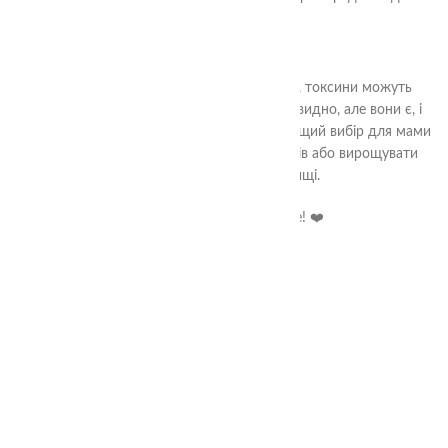
Висновок
Навіть якщо територія виглядає чистою, токсини можуть
залишатися у ґрунті десятиліттями. Їх не видно, але вони є, і
варіння чи запікання не допомагає. Найкращий вибір для мами
– купувати фрукти у перевірених фермерів або вирощувати
власні у чистому середовищі.
Здоров’я дітей – понад усе! ❤️
ЗАЛИШИТИ ВІДПОВІДЬ