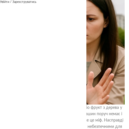
Увійти / Зареєструватись
Влітку так хочеться зірвати свіжу ягідку або фрукт з дерева у
дворі чи парку. Багато хто думає: якщо машин поруч немає і
все виглядає чисто – значить, безпечно. Але це міф. Насправді
навіть гарні на вигляд плоди можуть бути небезпечними для