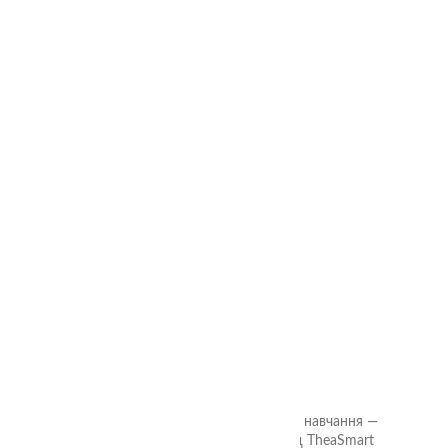
ОСТАННІ СТАТТІ
🎲 Онлайн-кубики для гри та навчання —
безкоштовний інструмент від TheaSmart