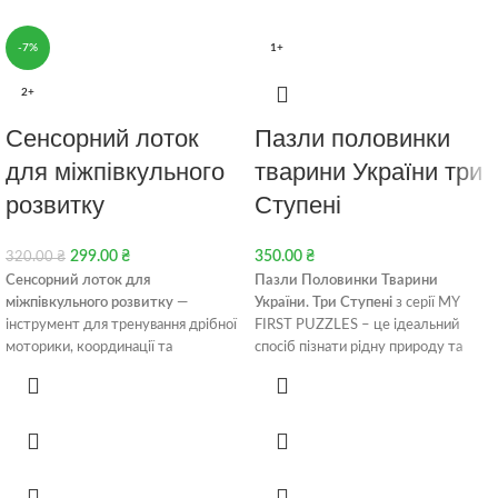
-7%
1+
2+
Сенсорний лоток
Пазли половинки
для міжпівкульного
тварини України три
розвитку
Ступені
299.00
₴
350.00
₴
320.00
₴
Сенсорний лоток для
Пазли Половинки Тварини
міжпівкульного розвитку
—
України. Три Ступені
з серії MY
інструмент для тренування дрібної
FIRST PUZZLES – це ідеальний
моторики, координації та
спосіб пізнати рідну природу та
підготовки руки до письма. Вправи з
стимулювати розвиток дитини від
двома руками активують обидві
1-1,5 років. Пазли мають три рівні
півкулі мозку, розвивають
складності, виготовлені з
концентрацію, мовлення та
безпечних матеріалів, а AR-додаток
впевненість рухів. Підходить для
оживлює тварин, демонструючи, де
дітей від 2 до 8 років, для занять
вони живуть і як “говорять”.