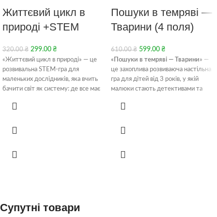
Життєвий цикл в
Пошуки в темряві —
природі +STEM
Тварини (4 поля)
299.00
₴
599.00
₴
320.00
₴
610.00
₴
«Життєвий цикл в природі» — це
«Пошуки в темряві — Тварини»
—
розвивальна STEM-гра для
це захоплива розвиваюча настільна
маленьких дослідників, яка вчить
гра для дітей від 3 років, у якій
бачити світ як систему: де все має
малюки стають детективами та
свій початок, розвиток і
шукають захованих тварин за
завершення. Дитина вивчає життєві
допомогою чарівного ліхтарика. Гра
цикли рослин, тварин, комах і
тренує уважність, пам’ять, логічне
природних процесів через гру,
мислення та мовлення, підходить
логіку, рух та дослідження.
для 1–4 гравців і має 6 варіантів гри
Розвиває мислення, памʼять,
для різного віку та рівня складності.
мовлення та формує глибоке
розуміння природи.
Супутні товари