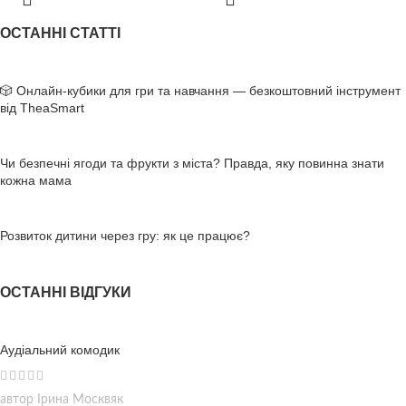
вдома або з фахівцем.
Відкривайте світ України разом з
TheaSmart! 🐻🌿
ОСТАННІ СТАТТІ
🎲 Онлайн-кубики для гри та навчання — безкоштовний інструмент
від TheaSmart
Чи безпечні ягоди та фрукти з міста? Правда, яку повинна знати
кожна мама
Розвиток дитини через гру: як це працює?
ОСТАННІ ВІДГУКИ
Аудіальний комодик
автор Ірина Москвяк