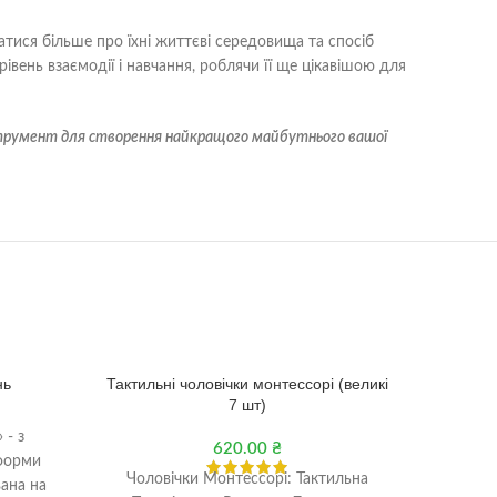
тися більше про їхні життєві середовища та спосіб
рівень взаємодії і навчання, роблячи її ще цікавішою для
нструмент для створення найкращого майбутнього вашої
нь
Тактильні чоловічки монтессорі (великі
7 шт)
 - з
620.00
₴
"Чарів
 форми
Чоловічки Монтессорі: Тактильна
набір, я
вана на