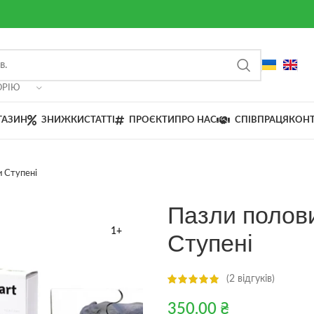
ОРІЮ
ГАЗИН
ЗНИЖКИ
СТАТТІ
ПРОЄКТИ
ПРО НАС
СПІВПРАЦЯ
КОН
и Ступені
Пазли полов
1+
Ступені
(
2
відгуків)
350.00
₴