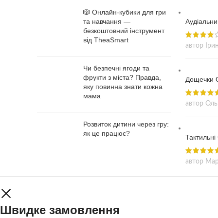
мовлення та сенсорне сприйняття
формує
🎲 Онлайн-кубики для гри
через гру.
та навчання —
Аудіальни
безкоштовний інструмент
від TheaSmart
автор Іри
Чи безпечні ягоди та
фрукти з міста? Правда,
Дощечки С
яку повинна знати кожна
мама
автор Оль
Розвиток дитини через гру:
як це працює?
Тактильні 
автор Мар
Швидке замовлення