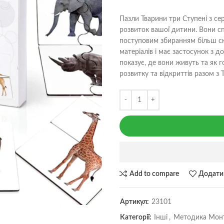
Пазли Тварини три Ступені з се
розвиток вашої дитини. Вони спе
поступовим збиранням більш ск
матеріалів і має застосунок з 
показує, де вони живуть та як г
розвитку та відкриттів разом з 
Add to compare
Додати
Артикул:
23101
Категорії:
Інші
,
Методика Монт