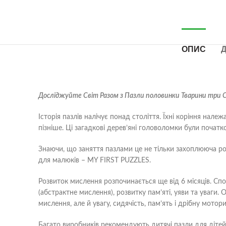
ОПИС
Д
Досліджуйте Світ Разом з Пазли половинки Тварини три С
Історія пазлів налічує понад століття. Їхні коріння нале
пізніше. Ці загадкові дерев’яні головоломки були почат
Знаючи, що заняття пазлами це не тільки захоплююча роз
для малюків – MY FIRST PUZZLES.
Розвиток мислення розпочинається ще від 6 місяців. Споч
(абстрактне мислення), розвитку пам’яті, уяви та уваги
мислення, але й увагу, сидячість, пам’ять і дрібну мотори
Багато виробників рекомендують дитячі пазли для дітей