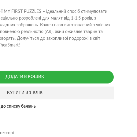
рії MY FIRST PUZZLES – ідеальний спосіб стимулювати
ціально розроблені для малят від 1-1,5 років, з
ладних зображень. Кожен пазл виготовлений з якісних
доповненою реальністю (AR), який оживляє тварин та
оворять. Долучіться до захопливої подорожі в світ
TheaSmart!
ДОДАТИ В КОШИК
КУПИТИ В 1 КЛІК
 до списку бажань
ессорі