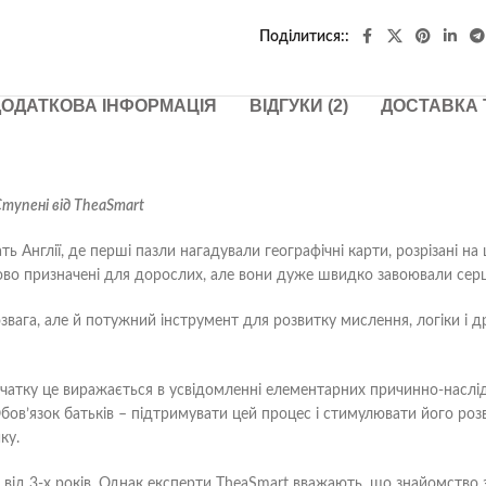
Поділитися:
ОДАТКОВА ІНФОРМАЦІЯ
ВІДГУКИ (2)
ДОСТАВКА 
тупені від TheaSmart
жать Англії, де перші пазли нагадували географічні карти, розрізані
ково призначені для дорослих, але вони дуже швидко завоювали серц
вага, але й потужний інструмент для розвитку мислення, логіки і д
атку це виражається в усвідомленні елементарних причинно-наслідков
. Обов’язок батьків – підтримувати цей процес і стимулювати його р
ку.
 від 3-х років. Однак експерти TheaSmart вважають, що знайомство 