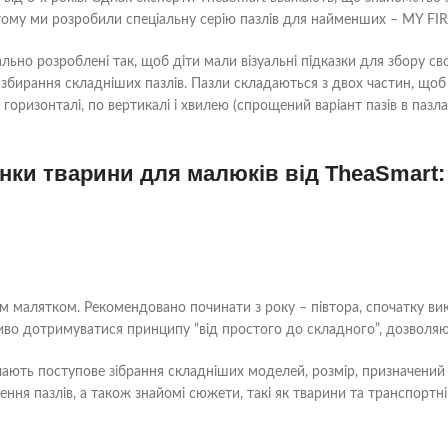
тому ми розробили спеціальну серію пазлів для найменших – MY FI
льно розроблені так, щоб діти мали візуальні підказки для збору с
збирання складніших пазлів. Пазли складаються з двох частин, що
оризонталі, по вертикалі і хвилею (спрощений варіант пазів в пазл
нки тварини для малюків від TheaSmart:
м малятком. Рекомендовано починати з року – півтора, спочатку ви
иво дотримуватися принципу “від простого до складного”, дозволяю
ють поступове зібрання складніших моделей, розмір, призначений д
лення пазлів, а також знайомі сюжети, такі як тварини та транспортні