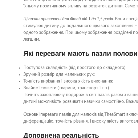
їхньому позитивному впливу на розвиток дитини. Саме 
Ці пазли призначені для дітей від 1 до 1,5 років.
Вони спеціа
стимулює дитину до подальшого цікавого захоплення – 
одного зображення. При цьому зображення розділені по г
легшим.
Які переваги мають пазли полови
Поступова складність (від простого до складного);
Зручний розмір для маленьких рук;
Точність вирізання і висока якість виконання;
Знайомі сюжети (тварини, транспорт і т.п.).
Почніть захоплюючу подорож в світ пазлів разом з ваши
дитині можливість розвивати навички самостійно. Важл
Основні переваги пазлів для малюків від TheaSmart
включа
диференціацію, точність різання, і високу якість виготов
Доповнена реальність