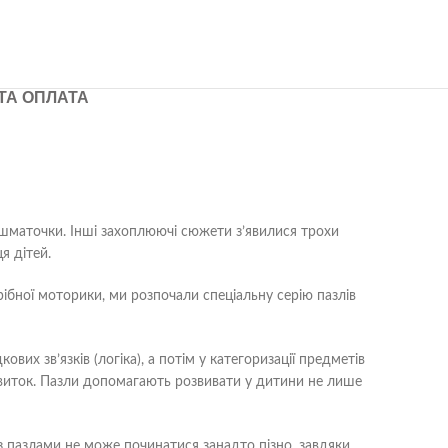
ТА ОПЛАТА
 на шматочки. Інші захоплюючі сюжети з’явилися трохи
я дітей.
рібної моторики, ми розпочали спеціальну серію пазлів
их зв’язків (логіка), а потім у категоризації предметів
озвиток. Пазли допомагають розвивати у дитини не лише
з пазлами не може починатися занадто пізно, завдяки