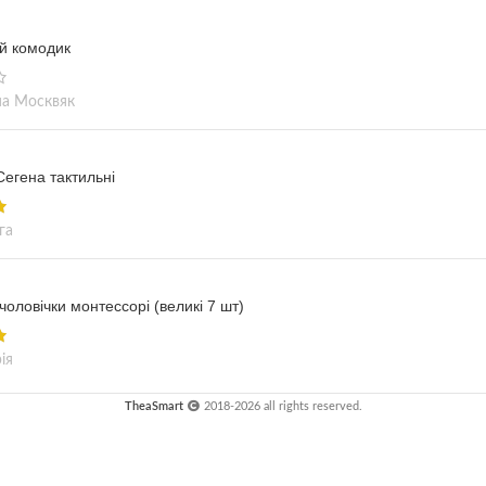
та захопливою для всієї родини
 глибоке розуміння природи.
разом, збирайте квартети
й комодик
розвивайтеся в процесі гри з
першим Квартетом”!
на Москвяк
егена тактильні
га
чоловічки монтессорі (великі 7 шт)
ія
TheaSmart
2018-2026 all rights reserved.