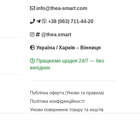
. Грайте
вони живуть і як “говорять”.
Вигото
соціальний розвиток дітей, оскільки
info@thea-smart.com
 та
Відкривайте світ України разом з
PL
вони можуть грати разом з друзями,
 “Моїм
TheaSmart! 🐻🌿
тактиль
обмінюючись ідеями та спільно
+38 (063) 711-44-20
фіг
створюючи різні історії та сюжети.
розва
@thea.smart
Україна / Харків – Вінниця
Працюємо щодня 24/7 — без
вихідних
Публічна оферта (Умови та правила)
Політика конфіденційності
Умови повернення товару та коштів