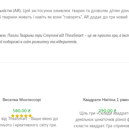
ьністю (AR).
Цей застосунок оживлює тварин та дозволяє дітям дізна
 тварини живуть і навіть як вони “говорять”. AR додає до гри новий 
ею. Пазли Тварини три Ступені від TheaSmart – це не просто гра, а і
 подорожі в світ розвитку та відкриттів.
Веселка Монтессорі
Квадрати Нікітіна 1 ріве
580.00
₴
290.00
₴
Ціль гри «Склади квадрат»
 від TheaSmart - Ваше вікно до
декількох шматочків різної
нього і креативного світу гри.
скласти квадрат. Гра спрямо