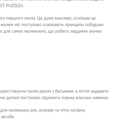
RST PUZZLES.
вого першого пазла. Це дуже важливо, оскільки це
б малюк міг поступово освоювати принципи побудови
ах для самих маленьких), що робить завдання значно
користовуючи пазли разом з батьками, а потім надавати
чи дитині поступово піднімати планку власних навичок.
ля маленьких рук, яскраву та чітку колірну
 засоби.