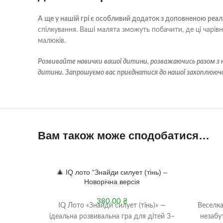
А ще у нашій грі є особливий додаток з доповненою реал
спілкування. Ваші малята зможуть побачити, де ці чарівні
малюків.
Розвивайте навички вашої дитини, розважаючись разом з н
дитини. Запрошуємо вас приєднатися до нашої захоплюючої
Вам також може сподобатися…
1+
🎄 IQ лото “Знайди силует (тінь) –
Новорічна версія
380.00
₴
IQ Лото «Знайди силует (тінь)» —
Веселка
ідеальна розвивальна гра для дітей 3–
незабут