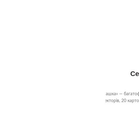
380.00
₴
Головна
Магазин
Рамки вкладиші
2+
Се
Сенсорний пазл, рамка-вкладиш «Черепашка» — багатофунк
двосторонніх сенсорних секторів, 20 карток