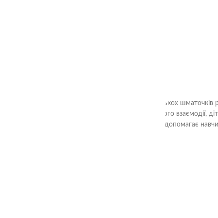
2-99
3+
Ціль гри «Склади квадрат» - з декількох шматочків 
Шляхом аналізу форм та їх взаємного взаємодії, ді
вирішення завдань. Гра також допомагає навчи