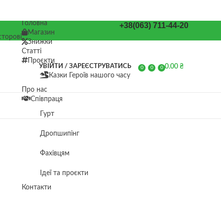
Головна
+38(063) 711-44-20
Магазин
торові
Знижки
Статті
Проєкти
0.00
₴
УВІЙТИ / ЗАРЕЄСТРУВАТИСЬ
0
0
0
Казки Героїв нашого часу
елементів
Про нас
Співпраця
Гурт
Дропшипінг
Фахівцям
Ідеї та проєкти
Контакти