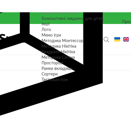
Виберіть категорію
Безкоштовні завдання для дітей
Прос
Інші
Лото
Мемо ігри
Методика Монтессорі
Методика Нікітіна
Квадрати Нікітіна
Методика Сегена
Просторові
Рамки вкладиші
Сортери
Тактильні ігри