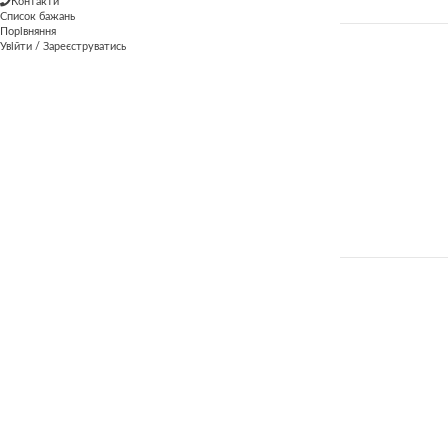
Контакти
Список бажань
Порівняння
Увійти / Зареєструватись
ВІК
1+
1+
2-99
2-99
2+
2+
3+
3+
РІВЕНЬ
1 рівень
2 рівень
3 рівень