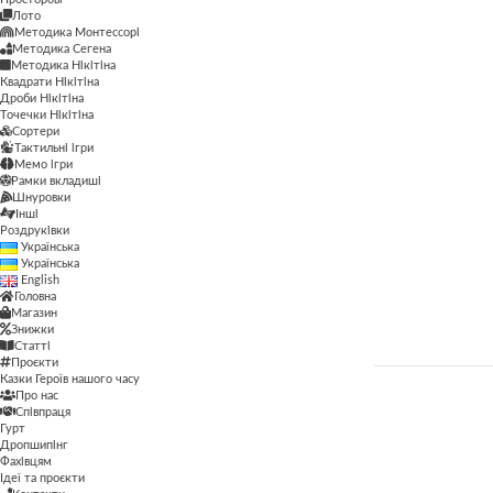
Мемо ігри
Лото
Методика Монтессорі
Лото
Методика Монтессорі
Методика Сегена
Методика Монтессорі
Методика Нікітіна
Методика Сегена
Квадрати Нікітіна
Методика Нікітіна
Дроби Нікітіна
Методика Нікітіна
Точечки Нікітіна
Методика Сегена
Сортери
Квадрати Нікітіна
Тактильні ігри
Просторові
Мемо ігри
Дроби Нікітіна
Рамки вкладиші
Шнуровки
Рамки вкладиші
Інші
Точечки Нікітіна
Роздруківки
Сортери
Українська
Сортери
Українська
Тактильні ігри
Тактильні ігри
English
Мемо ігри
Головна
Магазин
Шнуровки
Рамки вкладиші
Знижки
Шнуровки
Статті
Інші
Проєкти
Казки Героїв нашого часу
Роздруківки
Про нас
ЦІНА
Співпраця
Гурт
Дропшипінг
Фахівцям
ФІЛЬТР
Ідеї та проєкти