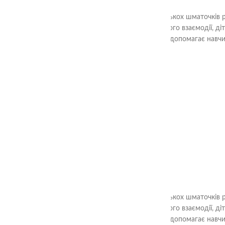
Ціль гри «Склади квадрат» - з декількох шматочків 
Шляхом аналізу форм та їх взаємного взаємодії, ді
вирішення завдань. Гра також допомагає навчи
Ціль гри «Склади квадрат» - з декількох шматочків 
Шляхом аналізу форм та їх взаємного взаємодії, ді
вирішення завдань. Гра також допомагає навчи