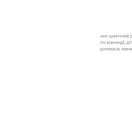
Ціль гри «Склади квадрат» - з декількох шматочків 
Шляхом аналізу форм та їх взаємного взаємодії, ді
вирішення завдань. Гра також допомагає навчи