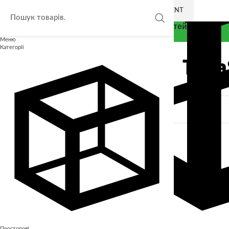
SKIP TO NAVIGATION
SKIP TO MAIN CONTENT
Thea Smart - Експерт у розвитку дітей
Меню
Категорії
Закрити
КАТАЛОГ
Безкоштовні завдання для дітей
Інші
Лото
Просторові