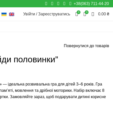
+38(063) 711-44-20
0
0
0
Увійти / Зареєструватись
0.00
₴
Повернутися до товарів
йди половинки”
 — ідеальна розвивальна гра для дітей 3–6 років. Гра
пам’яті, мовлення та дрібної моторики. Набір включає 8
картки. Замовляйте зараз, щоб подарувати дитині корисне