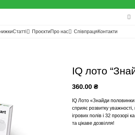
нижки
Статті
Проєкти
Про нас
Співпраця
Контакти
IQ лото “Зна
360.00
₴
IQ Лото «Знайди половинки»
сприяє розвитку уважності, 
ігрових полів і 32 прозорі 
та цікаве дозвілля!