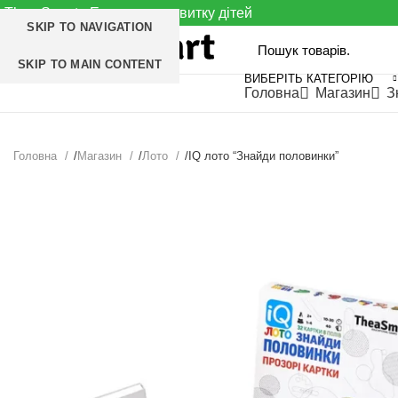
Thea Smart - Експерт у розвитку дітей
SKIP TO NAVIGATION
SKIP TO MAIN CONTENT
ВИБЕРІТЬ КАТЕГОРІЮ
Головна
Магазин
З
ПЕРЕГЛЯНУТИ КАТЕГОРІЇ
Головна
Магазин
Лото
IQ лото “Знайди половинки”