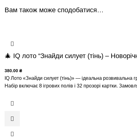
Вам також може сподобатися…
🎄 IQ лото “Знайди силует (тінь) – Новоріч
380.00
₴
IQ Лото «Знайди силует (тінь)» — ідеальна розвивальна гр
Набір включає 8 ігрових полів і 32 прозорі картки. Замов