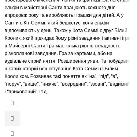
ельфи в майстерні Санти працюють кожного дня
впродовж року та виробляють іграшки для дітей. А у
Санти є Кіт Семмі, який бешкетує, коли ельфи
відпочивають у день. Також у Кота Семмі є друг Білий
Кролик, який підкидає йому різні завдання і активні ігри
в Майсерні Санти.Гра має кілька рівнів складності. І
різнопланові завдання. Гра за картками, або на
аудіальне сприй няття. Розширення уяви. Та побудови
цікавих історій бешкетування Кота Семмі із Білим
Кроли ком. Розвиває такі поняття як “на”, “під”, “в”,
“поруч”, “вище”, “нижче”, “всередині”, “ззовні”, “видимий”
і “прихований” і т.д..