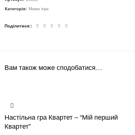
Категорія:
Мемо ігри
Поділитися:
Вам також може сподобатися…
3+
3+
3+
Настільна гра Квартет – “Мій перший
Квартет”