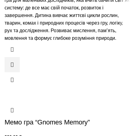
гра для маленьких дослідників, яка вчить бачити світ як
систему: де все має свій початок, розвиток і
завершення. Дитина вивчає життєві цикли рослин,
тварин, комах і природних процесів через гру, логіку,
рух та дослідження. Розвиває мислення, памʼять,
мовлення та формує глибоке розуміння природи.
Мемо гра “Gnomes Memory”