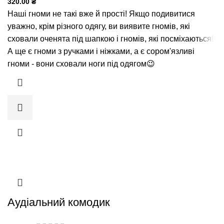
320.00
₴
Наші гноми не такі вже й прості! Якщо подивитися
уважно, крім різного одягу, ви виявите гномів, які
сховали оченята під шапкою і гномів, які посміхаються!
А ще є гноми з ручками і ніжками, а є сором'язливі
гноми - вони сховали ноги під одягом😉
Аудіальний комодик