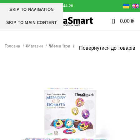
+38(063) 711-44-20
SKIP TO NAVIGATION
2+
0
Меню
0.00
₴
SKIP TO MAIN CONTENT
Головна
Магазин
Мемо ігри
Повернутися до товарів