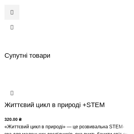
Супутні товари
3+
1+
Життєвий цикл в природі +STEM
320.00
₴
«Життєвий цикл в природі» — це розвивальна STEM-