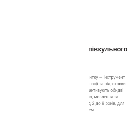
2+
Сенсорний лоток для міжпівкульного
розвитку
320.00
₴
Сенсорний лоток для міжпівкульного розвитку
— інструмент
для тренування дрібної моторики, координації та підготовки
руки до письма. Вправи з двома руками активують обидві
півкулі мозку, розвивають концентрацію, мовлення та
впевненість рухів. Підходить для дітей від 2 до 8 років, для
занять вдома або з фахівцем.