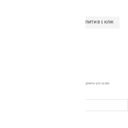
Столітній млин
340.00
₴
ДОДАТИ В КОШИК
КУПИТИ В 1 КЛІК
Швидке замовлення
Залиште номер телефону — менеджер зателефонує й оформить усе за вас
Ім’я
Телефон
Без реєстрації та довгих форм