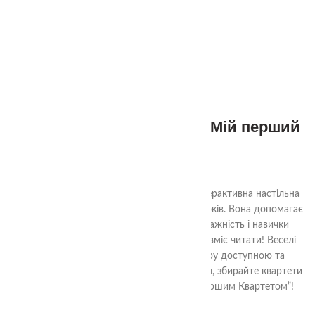
3+
Настільна гра Квартет – “Мій перший
Квартет”
320.00
₴
“Мій перший Квартет”
— це яскрава та інтерактивна настільна
гра, створена спеціально для дітей від 3 років. Вона допомагає
розвивати логічне мислення, пам’ять, уважність і навички
спілкування — навіть якщо дитина ще не вміє читати! Веселі
ілюстрації та прості правила роблять гру доступною та
захопливою для всієї родини. Грайте разом, збирайте квартети
та розвивайтеся в процесі гри з “Моїм першим Квартетом”!