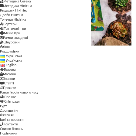
Методика Сегена
Методика Нікітіна
Квадрати Нікітіна
Дроби Нікітіна
Точечки Нікітіна
Сортери
Тактильні ігри
Мемо ігри
Рамки вкладиші
Шнуровки
Інші
Роздруківки
Українська
Українська
English
Головна
Магазин
Знижки
Статті
Проєкти
Казки Героїв нашого часу
Про нас
Співпраця
Гурт
Дропшипінг
Фахівцям
Ідеї та проєкти
Контакти
Список бажань
Порівняння