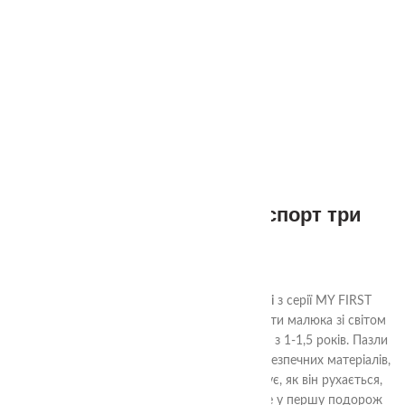
1+
Пазли половинки транспорт три
Ступені
350.00
₴
Пазли Половинки Транспорт. Три Ступені
з серії MY FIRST
PUZZLES – це ідеальний спосіб познайомити малюка зі світом
техніки та стимулювати його розвиток уже з 1-1,5 років. Пазли
мають три рівні складності, виготовлені з безпечних матеріалів,
а AR-додаток оживлює транспорт: показує, як він рухається,
звучить і де використовується. Вирушайте у першу подорож