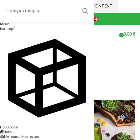
SKIP TO NAVIGATION
SKIP TO MAIN CONTENT
+38(063) 711-44-20
4-99
Меню
Категорії
0.00
₴
МЕНЮ
0
елементів
Головна
Магазин
Інші
Столітній млин
Пончики мемо
380.00
₴
Повернутися до товарів
Дзеркальні фігури
485.00
₴
Просторові
Лото
Методика Монтессорі