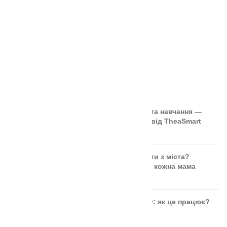
ОСТАННІ СТАТТІ
🎲 Онлайн-кубики для гри та навчання —
безкоштовний інструмент від TheaSmart
Чи безпечні ягоди та фрукти з міста?
Правда, яку повинна знати кожна мама
Розвиток дитини через гру: як це працює?