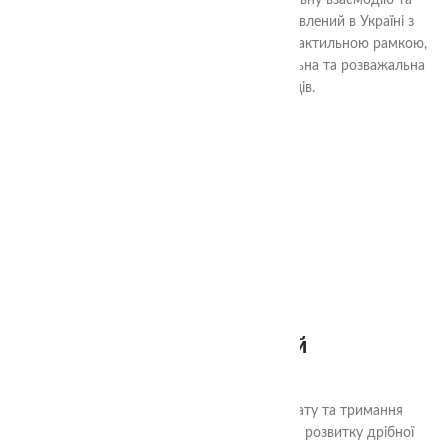
розвитку, стимулює креативність, соціальну взаємодію та
навички наукового дослідження. Виготовлений в Україні з
безпечного PLA пластику та обрамлений тактильною рамкою,
набір "Дзеркальні фігури" - це інтелектуальна та розважальна
гра для дітей від 0+ місяців.
2+
Пінцет зелений
80.00
₴
Дитячі пінцети з різним способом захвату та тримання
предметів - це ідеальний інструмент для розвитку дрібної