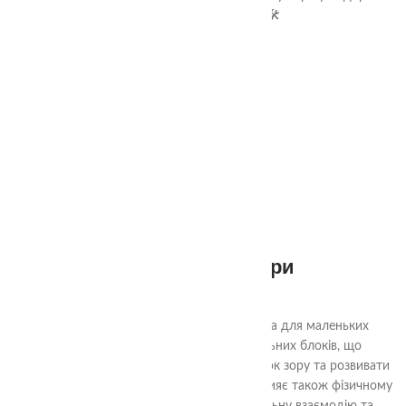
разом з TheaSmart! 🚗🚁🛠️
1+
Дзеркальні фігури
485.00
₴
"Дзеркальні фігури" - це захоплююча гра для маленьких
дослідників. Набір включає 9 дзеркальних блоків, що
дозволяють дітям бачити світ з різних точок зору та розвивати
просторове та візуальне мислення. Гра сприяє також фізичному