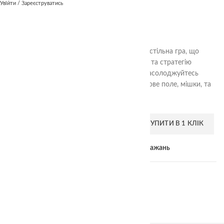
Увійти / Зареєструватись
Столітній млин
340.00
₴
“Столітній Млин” – класична стратегічна настільна гра, що
розвиває ваш розум. Побудуйте укріплення та стратегію
перемоги, перемагайте супротивників, та насолоджуйтесь
інтелектуальним викликом. У комплекті ігрове поле, мішки, та
інструкція. Гра для дітей і дорослих.
ДОДАТИ В КОШИК
КУПИТИ В 1 КЛІК
Add to compare
Додати до списку бажань
Категорія:
Інші
Поділитися: