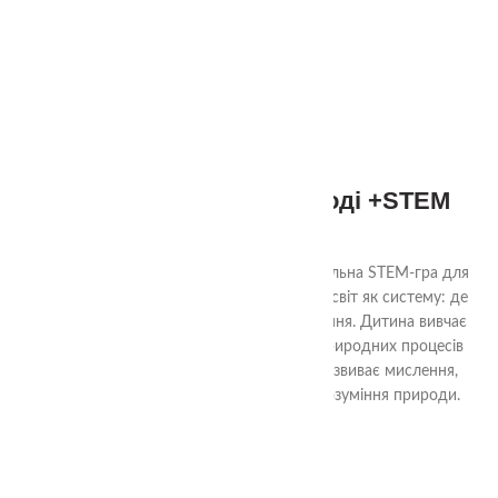
СУПУТНІ ТОВАРИ
3+
Життєвий цикл в природі +STEM
320.00
₴
«Життєвий цикл в природі» — це розвивальна STEM-гра для
маленьких дослідників, яка вчить бачити світ як систему: де
все має свій початок, розвиток і завершення. Дитина вивчає
життєві цикли рослин, тварин, комах і природних процесів
через гру, логіку, рух та дослідження. Розвиває мислення,
памʼять, мовлення та формує глибоке розуміння природи.