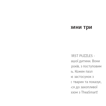
1+
Пазли половинки тварини три
Ступені
350.00
₴
Пазли Тварини три Ступені з серії MY FIRST PUZZLES -
ідеальний спосіб стимулювати розвиток вашої дитини. Вони
спеціально розроблені для малят від 1-1,5 років, з поступовим
збиранням більш складних зображень. Кожен пазл
виготовлений з якісних матеріалів і має застосунок з
доповненою реальністю (AR), який оживляє тварин та показує,
де вони живуть та як говорять. Долучіться до захопливої
подорожі в світ розвитку та відкриттів разом з TheaSmart!