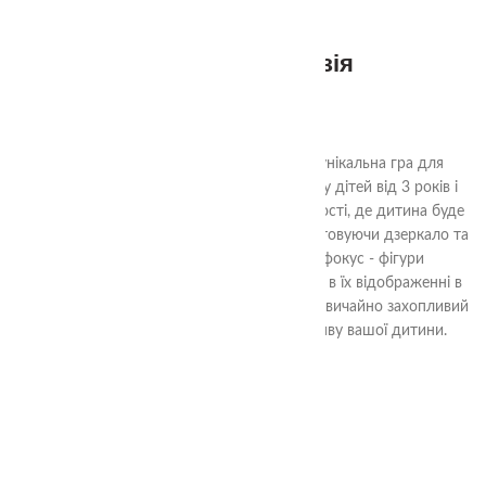
Дзеркальна ілюзія
690.00
₴
"Дзеркальна Ілюзія" від TheaSmart - це унікальна гра для
розвитку просторової та візуальної уваги у дітей від 3 років і
старше. Гра пропонує чотири рівні складності, де дитина буде
відтворювати геометричні фігури, використовуючи дзеркало та
елементи гри. Однак тут особливий фокус - фігури
спроектовані так, що одночасно в живу та в їх відображенні в
дзеркалі вони виглядають різними. Це надзвичайно захопливий
спосіб розвивати логічне мислення та уяву вашої дитини.