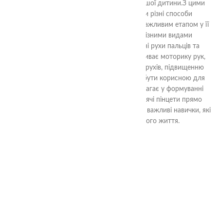
моторики та навичок роботи руками у вашої дитини.
З цими
пінцетами, ваша дитина може вивчати різні способи
захоплення та тримання предметів, що є важливим етапом у її
фізичному розвитку. Вони оснащені різними видами
захоплення, що дозволяє розвивати різні рухи пальців та
долоньки.Ця навчальна гра не лише розвиває моторику рук,
але і сприяє удосконаленню координації рухів, підвищенню
уваги та концентрації. Вона також може бути корисною для
дітей, які вчаться писати, оскільки допомагає у формуванні
правильного хвату олівця.Замовте ці дитячі пінцети прямо
зараз і допоможіть вашій дитині розвивати важливі навички, які
стануть їй в пригоді протягом усього життя.
4+