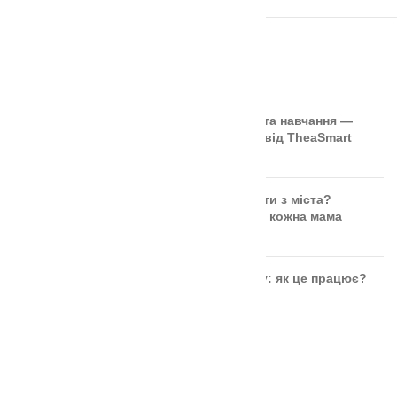
ОСТАННІ СТАТТІ
🎲 Онлайн-кубики для гри та навчання —
безкоштовний інструмент від TheaSmart
Чи безпечні ягоди та фрукти з міста?
Правда, яку повинна знати кожна мама
Розвиток дитини через гру: як це працює?
ОСТАННІ ВІДГУКИ
Аудіальний комодик