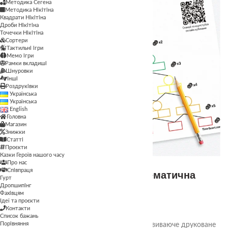
Методика Сегена
Методика Нікітіна
Квадрати Нікітіна
Дроби Нікітіна
Точечки Нікітіна
Сортери
Тактильні ігри
Мемо ігри
Рамки вкладиші
Шнуровки
Інші
Роздруківки
Українська
Українська
English
Головна
Магазин
Знижки
Статті
Проєкти
Казки Героїв нашого часу
Про нас
Співпраця
Розвиваюче завдання «Математична
Гурт
піраміда з кубиками»
Дропшипінг
Фахівцям
Ідеї та проєкти
0.00
₴
Контакти
Список бажань
Порівняння
Математична піраміда з кубиками — це розвиваюче друковане