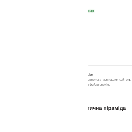
Працюємо щодня 24/7 — без вихідних
Публічна оферта (Умови та правила)
Політика конфіденційності
Умови повернення товару та коштів
Клацніть, щоб збільшити
TheaSmart
2018-2026 all rights reserved.
Facebook
Instagram
Threads
YouTube
Ми використовуємо файли cookie, щоб вам було зручніше скористатися нашим сайтом.
Переглядаючи цей сайт, ви погоджуєтесь використовувати файли cookie.
ПРИЙНЯТИ
Розвиваюче завдання «Математична піраміда
з кубиками»
0.00
₴