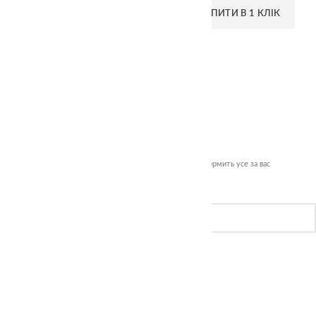
ДОДАТИ В КОШИК
КУПИТИ В 1 КЛІК
Швидке замовлення
Залиште номер телефону — менеджер зателефонує й оформить усе за вас
Ім’я
Телефон
Без реєстрації та довгих форм
ЗАМОВИТИ ЗАРАЗ