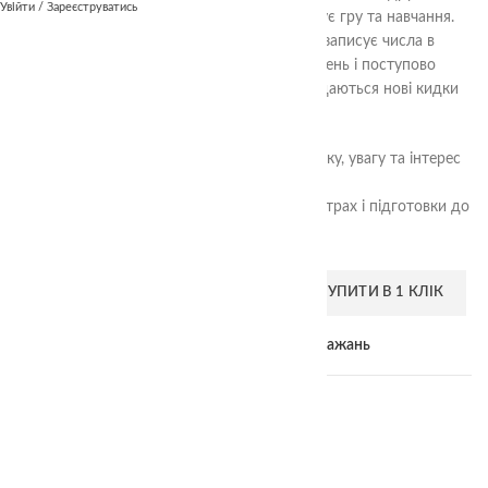
Увійти / Зареєструватись
завдання формату А4 для дітей, яке поєднує гру та навчання.
Дитина кидає кубики (фізичні або онлайн), записує числа в
нижні віконця, обчислює суми сусідніх значень і поступово
будує піраміду вгору. На кожному рівні додаються нові кидки
кубиків і підрахунок сум.
Завдання розвиває навички додавання, логіку, увагу та інтерес
до математики через гру.
Підходить для занять удома, у дитячих центрах і підготовки до
школи.
ДОДАТИ В КОШИК
КУПИТИ В 1 КЛІК
Add to compare
Додати до списку бажань
Категорія:
Безкоштовні завдання для дітей
Поділитися: