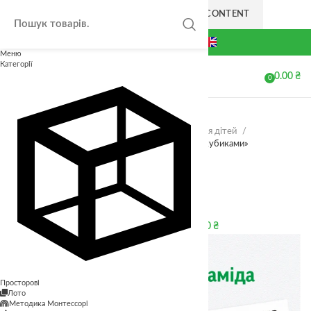
SKIP TO NAVIGATION
SKIP TO MAIN CONTENT
+38(063) 711-44-20
Меню
Категорії
0.00
₴
МЕНЮ
0
елементів
Головна
Магазин
Безкоштовні завдання для дітей
Розвиваюче завдання «Математична піраміда з кубиками»
Мемо гра “Gnomes Memory"
320.00
₴
Повернутися до товарів
Пошуки в темряві — Тварини (4 поля)
610.00
₴
Просторові
Лото
Методика Монтессорі