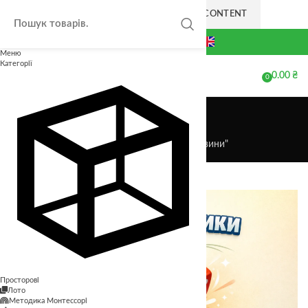
SKIP TO NAVIGATION
SKIP TO MAIN CONTENT
+38(063) 711-44-20
Меню
Категорії
0.00
₴
МЕНЮ
0
елементів
Новини
Головна
Архів категорій "Новини"
Просторові
Лото
Методика Монтессорі