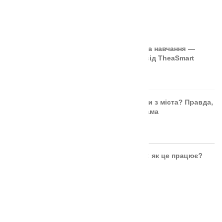
Закрити
ОСТАННІ СТАТТІ
🎲 Онлайн-кубики для гри та навчання —
безкоштовний інструмент від TheaSmart
05.02.2026
Немає коментарів
Чи безпечні ягоди та фрукти з міста? Правда,
яку повинна знати кожна мама
27.07.2025
Немає коментарів
Розвиток дитини через гру: як це працює?
05.01.2025
Немає коментарів
ОСТАННІ СТАТТІ