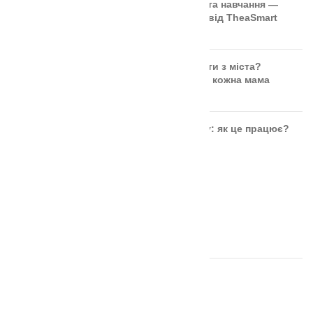
🎲 Онлайн-кубики для гри та навчання —
безкоштовний інструмент від TheaSmart
Чи безпечні ягоди та фрукти з міста?
Правда, яку повинна знати кожна мама
Розвиток дитини через гру: як це працює?
ОСТАННІ ВІДГУКИ
Аудіальний комодик
автор Ірина Москвяк
Дощечки Сегена тактильні
автор Ольга