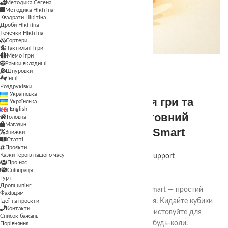
Методика Сегена
Методика Нікітіна
Квадрати Нікітіна
Дроби Нікітіна
Точечки Нікітіна
Сортери
Тактильні ігри
Мемо ігри
05
Лют
Рамки вкладиші
Шнуровки
Інші
,
КОРИСНО
НОВИНИ
Роздруківки
Українська
🎲 Онлайн-кубики для гри та
Українська
English
навчання — безкоштовний
Головна
Магазин
інструмент від TheaSmart
Знижки
Статті
Проєкти
Казки Героїв нашого часу
Опубліковано
TheaSmart Support
Про нас
05.02.2026
Співпраця
0
Гурт
Дропшипінг
Безкоштовні онлайн-кубики від TheaSmart — простий
Фахівцям
цифровий інструмент для гри та навчання. Кидайте кубики
Ідеї та проєкти
Контакти
прямо в браузері без реєстрації, використовуйте для
Список бажань
занять, ігор і розвитку будь-де та будь-коли.
Порівняння