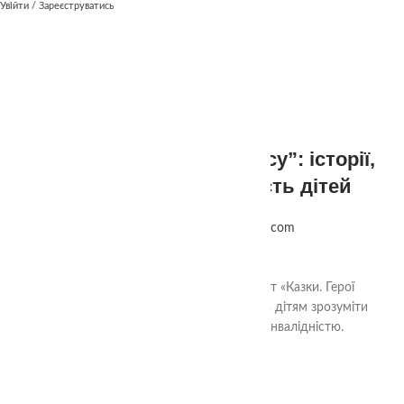
Увійти / Зареєструватись
ЧИТАТИ ДАЛІ
20
Гру
,
НОВИНИ
ЦІКАВО
”Казки Героїв нашого часу”: історії,
що змінюють свідомість дітей
Опубліковано
theasmartcom
26.03.2025
0
TheaSmart запускає соціальний проєкт «Казки. Герої
нашого часу» – історії, що допомагають дітям зрозуміти
силу емпатії та прийняття людей з інвалідністю.
ЧИТАТИ ДАЛІ