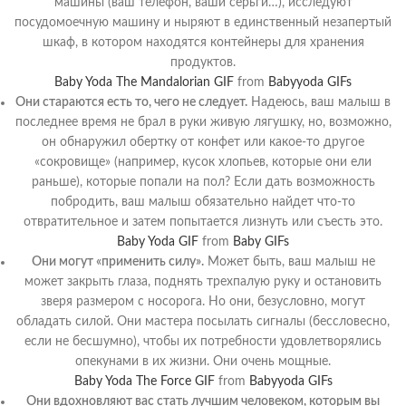
машины (ваш телефон, ваши серьги…), исследуют
посудомоечную машину и ныряют в единственный незапертый
шкаф, в котором находятся контейнеры для хранения
продуктов.
Baby Yoda The Mandalorian GIF
from
Babyyoda GIFs
Они стараются есть то, чего не следует.
Надеюсь, ваш малыш в
последнее время не брал в руки живую лягушку, но, возможно,
он обнаружил обертку от конфет или какое-то другое
«сокровище» (например, кусок хлопьев, которые они ели
раньше), которые попали на пол? Если дать возможность
побродить, ваш малыш обязательно найдет что-то
отвратительное и затем попытается лизнуть или съесть это.
Baby Yoda GIF
from
Baby GIFs
Они могут «применить силу».
Может быть, ваш малыш не
может закрыть глаза, поднять трехпалую руку и остановить
зверя размером с носорога. Но они, безусловно, могут
обладать силой. Они мастера посылать сигналы (бессловесно,
если не бесшумно), чтобы их потребности удовлетворялись
опекунами в их жизни. Они очень мощные.
Baby Yoda The Force GIF
from
Babyyoda GIFs
Они вдохновляют вас стать лучшим человеком, которым вы