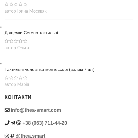
автор Ірина Москвяк
Дощечки Сегена тактильні
автор Ольга
Тактильні чоловічки монтессорі (великі 7 шт)
автор Марія
КОНТАКТИ
info@thea-smart.com
+38 (063) 711-44-20
@thea.smart