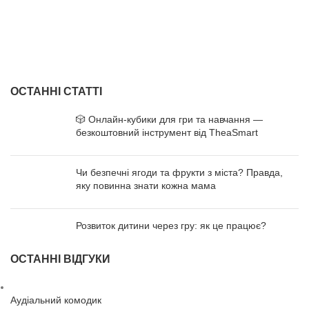
ОСТАННІ СТАТТІ
🎲 Онлайн-кубики для гри та навчання —
безкоштовний інструмент від TheaSmart
Чи безпечні ягоди та фрукти з міста? Правда,
яку повинна знати кожна мама
Розвиток дитини через гру: як це працює?
ОСТАННІ ВІДГУКИ
Аудіальний комодик