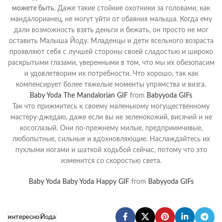
можете быть.
Даже такие стойкие охотники за головами, как
мандалорианец, не могут уйти от обаяния малыша. Когда ему
дали возможность взять деньги и бежать, он просто не мог
оставить Малыша Йоду. Младенцы и дети ясельного возраста
проявляют себя с лучшей стороны своей сладостью и широко
раскрытыми глазами, уверенными в том, что мы их обезопасим
и удовлетворим их потребности. Что хорошо, так как
компенсирует более тяжелые моменты упрямства и визга.
Baby Yoda The Mandalorian GIF
from
Babyyoda GIFs
Так что прижмитесь к своему маленькому могущественному
мастеру-джедаю, даже если вы не зеленокожий, висячий и не
косоглазый. Они по-прежнему милые, предприимчивые,
любопытные, сильные и вдохновляющие. Наслаждайтесь их
пухлыми ногами и шаткой ходьбой сейчас, потому что это
изменится со скоростью света.
Baby Yoda Baby Yoda Happy GIF
from
Babyyoda GIFs
интересно
Йода