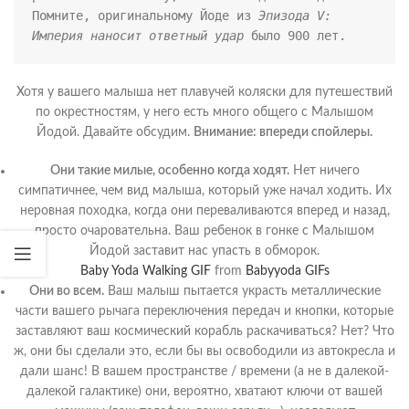
Помните, оригинальному Йоде из 
Эпизода V: 
Империя наносит ответный удар
 было 900 лет.
Хотя у вашего малыша нет плавучей коляски для путешествий
по окрестностям, у него есть много общего с Малышом
Йодой. Давайте обсудим.
Внимание: впереди спойлеры.
Они такие милые, особенно когда ходят.
Нет ничего
симпатичнее, чем вид малыша, который уже начал ходить. Их
неровная походка, когда они переваливаются вперед и назад,
просто очаровательна. Ваш ребенок в гонке с Малышом
Йодой заставит нас упасть в обморок.
Baby Yoda Walking GIF
from
Babyyoda GIFs
Они во всем.
Ваш малыш пытается украсть металлические
части вашего рычага переключения передач и кнопки, которые
заставляют ваш космический корабль раскачиваться? Нет? Что
ж, они бы сделали это, если бы вы освободили из автокресла и
дали шанс! В вашем пространстве / времени (а не в далекой-
далекой галактике) они, вероятно, хватают ключи от вашей