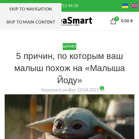
+38(063) 711-44-20
SKIP TO NAVIGATION
0
МЕНЮ
0.00
₴
SKIP TO MAIN CONTENT
ЦІКАВО
5 причин, по которым ваш
малыш похож на «Малыша
Йоду»
0
theasmartcom
Вкл 10.04.2021