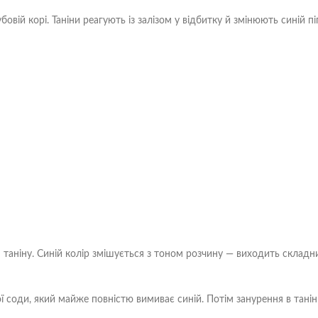
убовій корі. Таніни реагують із залізом у відбитку й змінюють синій пі
 таніну. Синій колір змішується з тоном розчину — виходить складн
 соди, який майже повністю вимиває синій. Потім занурення в тані