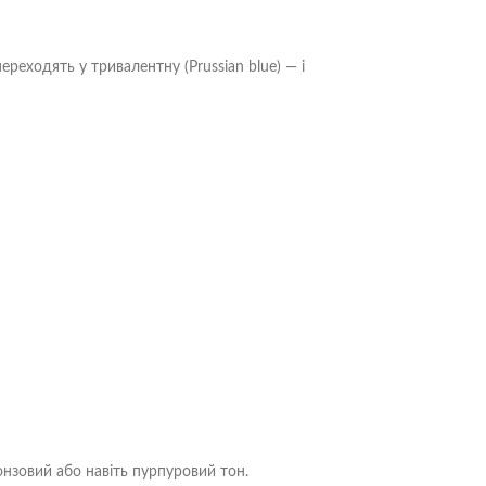
реходять у тривалентну (Prussian blue) — і
нзовий або навіть пурпуровий тон.