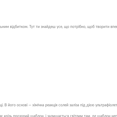
альним відбитком. Тут ти знайдеш усе, що потрібно, щоб творити впе
 В його основі — хімічна реакція солей заліза під дією ультрафіолет
ляє крізь прозорий шаблон, і залишається світлим там, де шаблон н