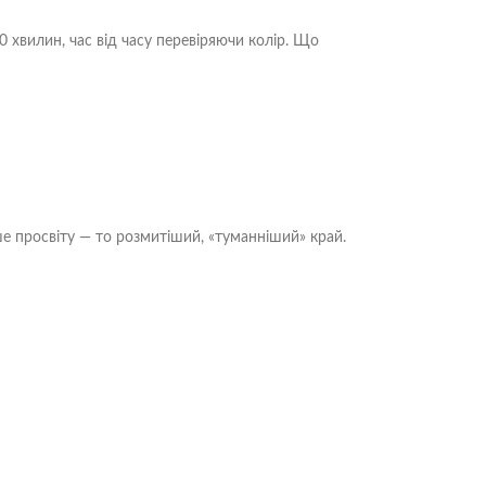
0 хвилин, час від часу перевіряючи колір. Що
е просвіту — то розмитіший, «туманніший» край.