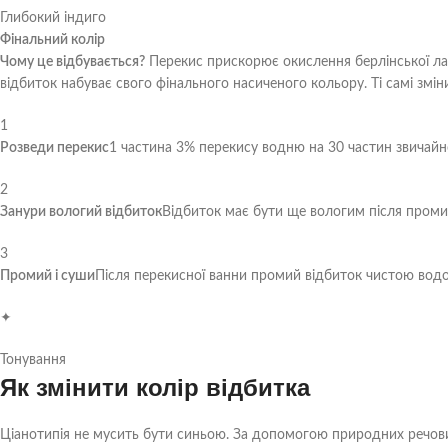
Глибокий індиго
Фінальний колір
Чому це відбувається?
Перекис прискорює окислення берлінської лазу
відбиток набуває свого фінального насиченого кольору. Ті самі зміни
1
Розведи перекис
1 частина 3% перекису водню на 30 частин звичайно
2
Занури вологий відбиток
Відбиток має бути ще вологим після промив
3
Промий і суши
Після перекисної ванни промий відбиток чистою водо
✦
Тонування
Як змінити колір відбитка
Ціанотипія не мусить бути синьою. За допомогою природних речови