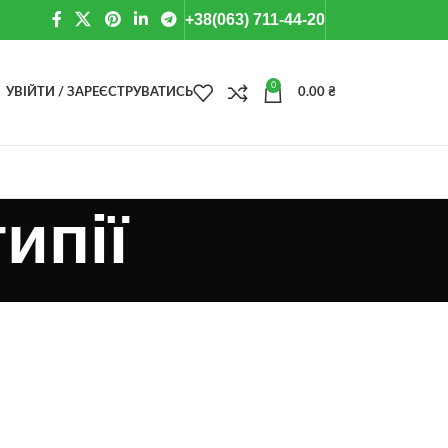
+38(063) 711-44-20
0
УВІЙТИ / ЗАРЕЄСТРУВАТИСЬ
0.00
₴
типії