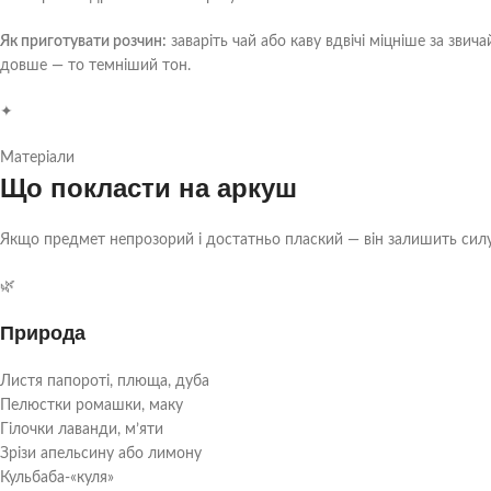
Як приготувати розчин:
заваріть чай або каву вдвічі міцніше за звич
довше — то темніший тон.
✦
Матеріали
Що покласти на аркуш
Якщо предмет непрозорий і достатньо плаский — він залишить силуе
🌿
Природа
Листя папороті, плюща, дуба
Пелюстки ромашки, маку
Гілочки лаванди, м’яти
Зрізи апельсину або лимону
Кульбаба-«куля»