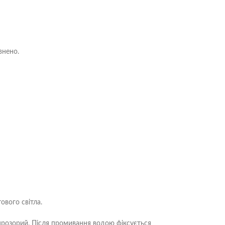
внено.
ового світла.
епрозорий. Після промивання водою фіксується