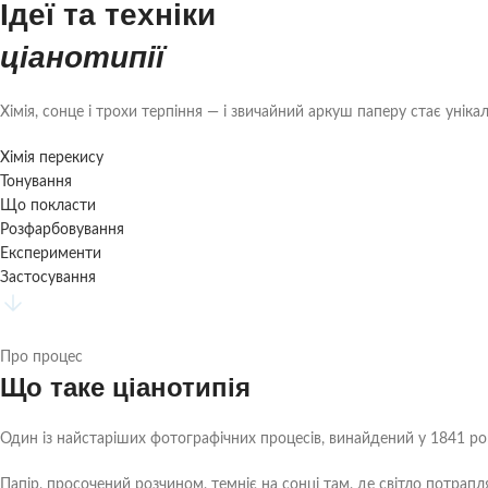
Ідеї та техніки
ціанотипії
Хімія, сонце і трохи терпіння — і звичайний аркуш паперу стає унік
Хімія перекису
Тонування
Що покласти
Розфарбовування
Експерименти
Застосування
Про процес
Що таке ціанотипія
Один із найстаріших фотографічних процесів, винайдений у 1841 році.
Папір, просочений розчином, темніє на сонці там, де світло потрап