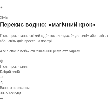
✦
Хімія
Перекис водню: «магічний крок»
Після промивання свіжий відбиток виглядає блідо-синім або навіть с
або навіть днів просто на повітрі.
Але є спосіб побачити фінальний результат одразу.
🔵
Після промивання
Блідий синій
→
⚗️
Ванна з перекисом
30–60 секунд
→
🌊