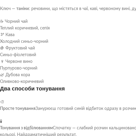
Ключ —
таніни
: речовини, що містяться в чаї, каві, червоному вині, д
☕ Чорний чай
Теплий коричневий, сепія
🫘 Кава
Холодний синьо-чорний
🍇 Фруктовий чай
Синьо-фіолетовий
🍷 Червоне вино
Пурпурово-чорний
🌿 Дубова кора
Оливково-коричневий
Два способи тонування
🎨
Просте тонування
Занурюєш готовий синій відбиток одразу в розчин
🧪
Тонування з відбілюванням
Спочатку — слабкий розчин кальцинованої
кольорі. Найдраматичніший результат.