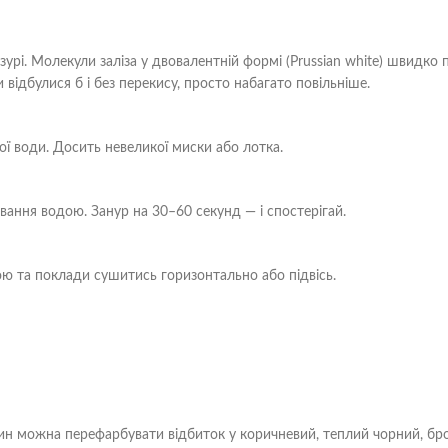
рі. Молекули заліза у двовалентній формі (Prussian white) швидко пе
 відбулися б і без перекису, просто набагато повільніше.
ї води. Досить невеликої миски або лотка.
ання водою. Занур на 30–60 секунд — і спостерігай.
ю та поклади сушитись горизонтально або підвісь.
н можна перефарбувати відбиток у коричневий, теплий чорний, бро