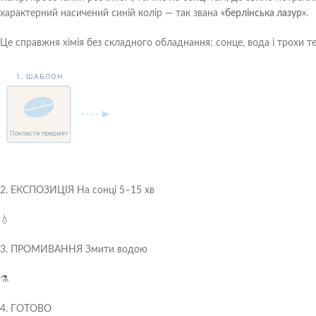
характерний насичений синій колір — так звана
«берлінська лазур»
.
Це справжня хімія без складного обладнання: сонце, вода і трохи те
1. ШАБЛОН
☀️
Покласти предмет
2. ЕКСПОЗИЦІЯ
На сонці 5–15 хв
💧
3. ПРОМИВАННЯ
Змити водою
⚗️
4. ГОТОВО