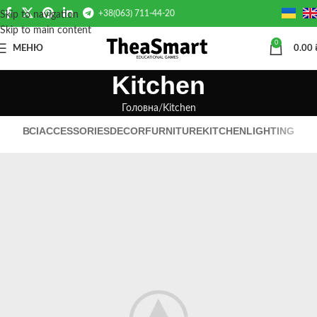
+38(063) 711-44-20
Skip to navigation
Skip to main content
0
МЕНЮ
0.00
Kitchen
Головна
Kitchen
ВСІ
ACCESSORIES
DECOR
FURNITURE
KITCHEN
LIGHTING