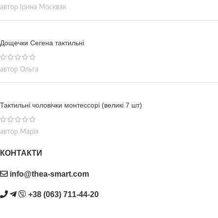
автор Ірина Москвяк
Дощечки Сегена тактильні
автор Ольга
Тактильні чоловічки монтессорі (великі 7 шт)
автор Марія
КОНТАКТИ
info@thea-smart.com
+38 (063) 711-44-20
@thea.smart