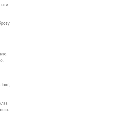
апати
брову
млю.
о.
 інші,
клав
иною.