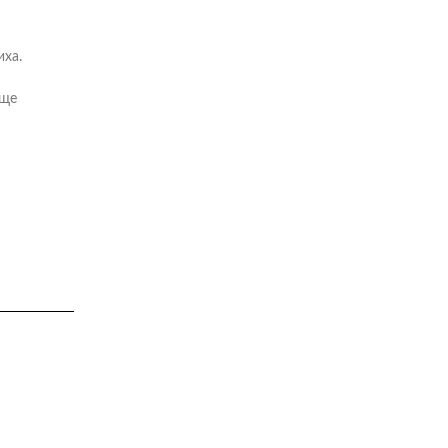
иха.
 ще