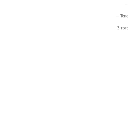
—
— Теп
З тог