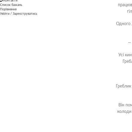
Контакти
працюв
Список бажань
Порівняння
гі
Увійти / Зареєструватись
Одного 
—
Усі ки
Греб
Греблик 
Він по
колоди 