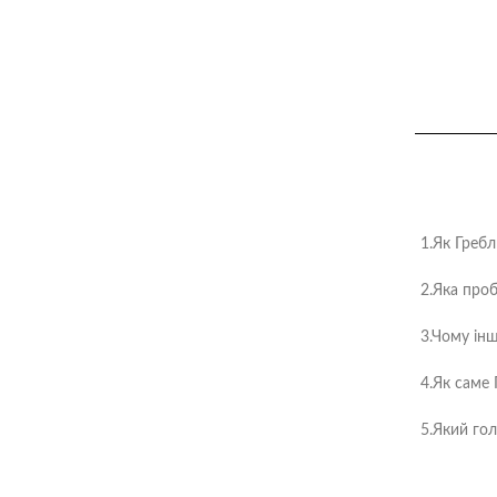
1.Як Греб
2.Яка про
3.Чому ін
4.Як саме
5.Який гол