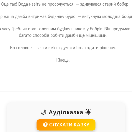
 Оце так! Вода навіть не просочується! — здивувався старий бобер.
ер наша дамба витримає будь-яку бурю! — вигукнула молодша бобр
о часу Греблик став головним будівельником у бобрів. Він придумав
багато способів робити дамби ще міцнішими.
Бо головне –
як ти вмієш думати і знаходити рішення.
Кінець.
🌙 Аудіоказка 🌟
🎧 СЛУХАТИ КАЗКУ