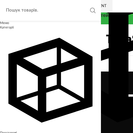
SKIP TO NAVIGATION
SKIP TO MAIN CONTENT
Thea Smart - Експерт у розвитку дітей
Меню
Категорії
Бобер Г
Просторові