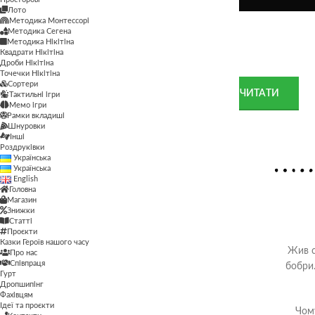
Лото
Методика Монтессорі
Лото
Методика Сегена
Методика Монтессорі
Методика Нікітіна
Методика Сегена
Квадрати Нікітіна
Дроби Нікітіна
Методика Нікітіна
Точечки Нікітіна
Сортери
Квадрати Нікітіна
ЧИТАТИ
Тактильні ігри
Мемо ігри
Дроби Нікітіна
Рамки вкладиші
Шнуровки
Інші
Точечки Нікітіна
Роздруківки
Українська
Сортери
Українська
Тактильні ігри
English
Мемо ігри
Головна
Магазин
Рамки вкладиші
Знижки
Шнуровки
Статті
Інші
Проєкти
Казки Героїв нашого часу
Роздруківки
Жив со
Про нас
Співпраця
бобри.
Гурт
Дропшипінг
Фахівцям
Ідеї та проєкти
Чому