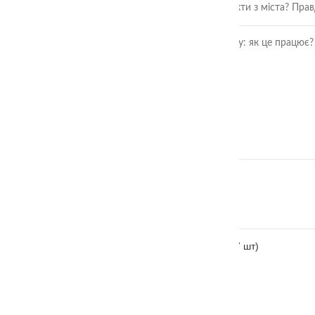
Чи безпечні ягоди та фрукти з міста? Пра
Розвиток дитини через гру: як це працює?
ОСТАННІ ВІДГУКИ
Аудіальний комодик
автор Ірина Москвяк
Дощечки Сегена тактильні
автор Ольга
Тактильні чоловічки монтессорі (великі 7 шт)
автор Марія