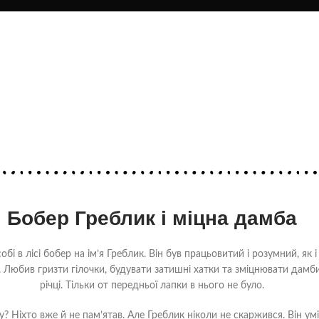
Бобер Греблик і міцна дамба
бі в лісі бобер на ім’я Греблик. Він був працьовитий і розумний, як і 
 Любив гризти гілочки, будувати затишні хатки та зміцнювати дамб
річці. Тільки от передньої лапки в нього не було.
? Ніхто вже й не пам’ятав. Але Греблик ніколи не скаржився. Він ум