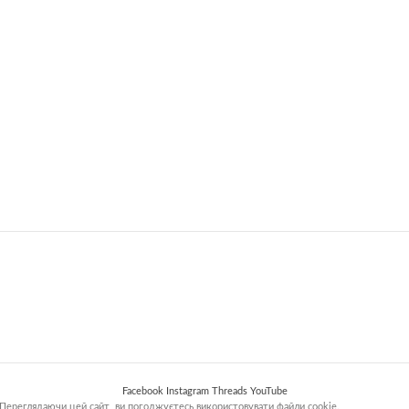
Facebook
Instagram
Threads
YouTube
Переглядаючи цей сайт, ви погоджуєтесь використовувати файли cookie.