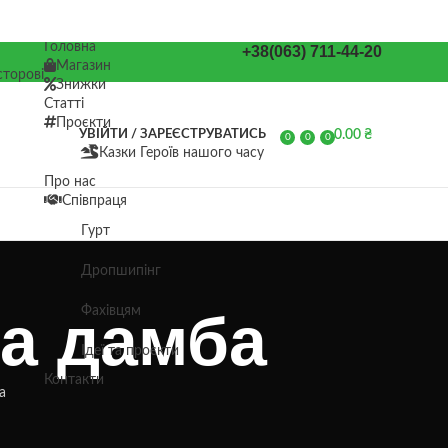
Головна
+38(063) 711-44-20
Магазин
торові
Знижки
Статті
Проєкти
0.00
₴
УВІЙТИ / ЗАРЕЄСТРУВАТИСЬ
0
0
0
Казки Героїв нашого часу
елементів
Про нас
Співпраця
Гурт
Дропшипінг
на дамба
Фахівцям
Ідеї та проєкти
Контакти
а