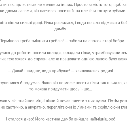
ати так, що встигав не менше за інших. Просто замість того, щоб х
лки двома лапами, він навчився носити їх на плечі чи тягнути зубами.
літа пішли сильні дощі. Річка розлилася, і вода почала підмивати бо
дамбу.
 Терміново треба зміцнити греблю! — забили на сполох старі бобри.
нулися до роботи: носили колоди, складали гілки, утрамбовували зе
лик теж узявся до справи, але ж працювати однією лапою було важк
— Давай швидше, вода прибуває! — хвилювалися родичі.
зупинився й подумав. Якщо він не може носити гілки так швидко, як
то можна придумати щось інше…
мчав у ліс, знайшов міцні ліани й почав плести з них вузли. Потім роз
не хаотично, а акуратно, переплітаючи їх ліанами та скріплюючи гл
І сталося диво! Його частина дамби вийшла найміцнішою!