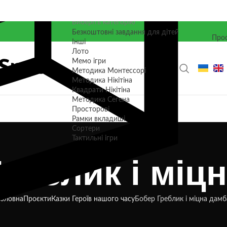
Виберіть категорію
Безкоштовні завдання для дітей
Прос
Інші
Лото
Мемо ігри
Методика Монтессорі
Методика Нікітіна
Квадрати Нікітіна
Методика Сегена
Просторові
Рамки вкладиші
Сортери
Тактильні ігри
реблик і міц
Головна
Проєкти
Казки Героїв нашого часу
Бобер Греблик і міцна дамб