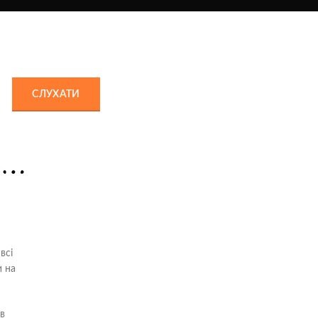
СЛУХАТИ
всі
и на
ів