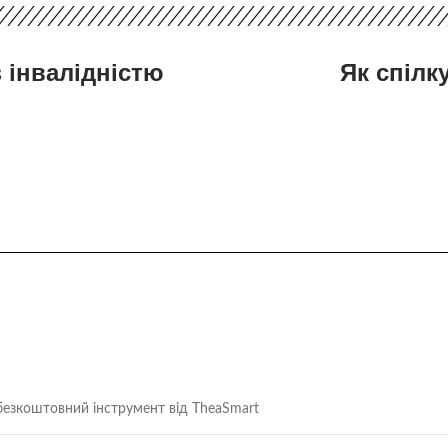
 інвалідністю
Як спілк
безкоштовний інструмент від TheaSmart