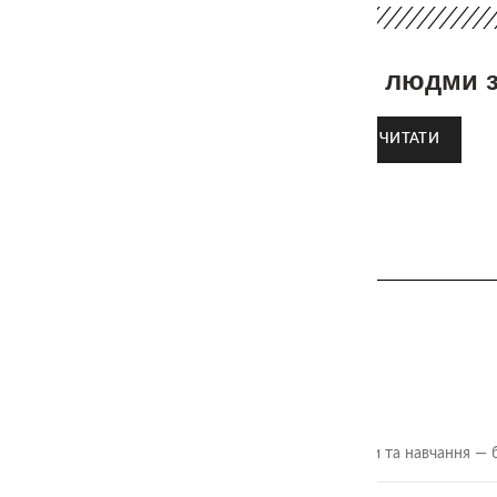
Як спілкуватись з людми з
ЧИТАТИ
ОСТАННІ СТАТТІ
🎲 Онлайн-кубики для гри та навчання — 