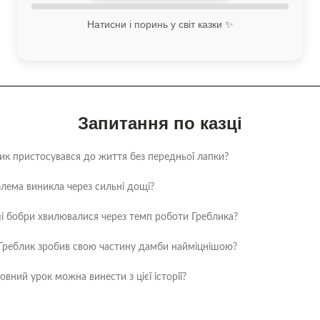
Натисни і поринь у світ казки ✨
Запитання по казці
лик пристосувався до життя без передньої лапки?
блема виникла через сильні дощі?
ші бобри хвилювалися через темп роботи Греблика?
 Греблик зробив свою частину дамби найміцнішою?
овний урок можна винести з цієї історії?