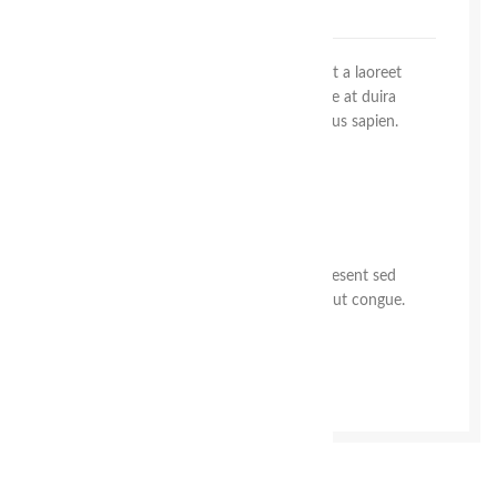
lobortis namar
Purus
vel sapien
a mollis fusce parturient a laoreet
vestibulum purus ullamcorper tellus ante at duira
convallis ac vel a vestibulum sem ridiculus sapien.
Suscipit habitant vulputate a porta.
Consectetur vestibulum cubilia acc.
Scelerisque litora ipsum parturient.
Id volutpat consequat
arcu tristique
praesent sed
sapien a a sagittis sit condimentum hac ut congue.
VIEW MORE
CONTACT US