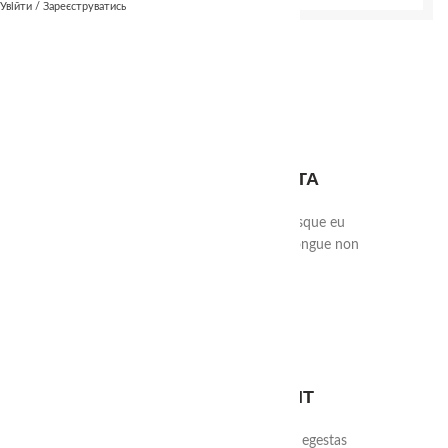
Увійти / Зареєструватись
01.
VULPUTATE A PORTA
Vestibulum nam lobortis scelerisque eu
mi leo orci placerat a parturient congue non
commodo felis in dui
02.
SUSCIPIT HABITANT
Ullamcorper adipiscing vel hac a egestas