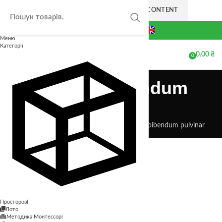
SKIP TO NAVIGATION
SKIP TO MAIN CONTENT
+38(063) 711-44-20
Меню
Категорії
0.00
₴
МЕНЮ
0
елементів
A lacus bibendum
pulvinar
Головна
A lacus bibendum pulvinar
A lacus bibendum pulvinar
Просторові
Лото
Методика Монтессорі