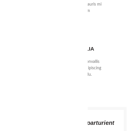
leo in sit pharetra auctor nibh mauris mi
cum curae nec nasceturam
03.
VESTIBULUM CUBILIA
Gravida morbi platea at arcu convallis
a id id suspendisse parturient adipiscing
vestibulum. Praesent interdu.
Purus lectus scelerisque
parturient