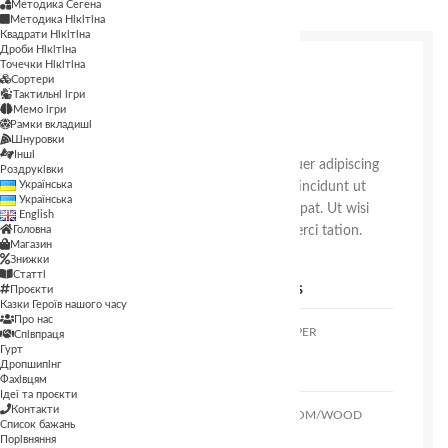
Методика Сегена
Методика Нікітіна
Квадрати Нікітіна
Дроби Нікітіна
Точечки Нікітіна
Сортери
Our Latest Work
Тактильні ігри
Мемо ігри
WE ARE CREATIVE AGENCY
Рамки вкладиші
Шнуровки
Інші
Accum luctus dolor sit amet, consectetuer adipiscing
Роздруківки
Українська
elit, sed diam nonummy nibh euismod tincidunt ut
Українська
laoreet dolore magna aliquam erat volutpat. Ut wisi
English
Головна
enim ad minim veniam, quis nostrud exerci tation.
Магазин
Знижки
Статті
CLIENT
MATERIALS
Проєкти
Казки Героїв нашого часу
Про нас
MINDSPARKLE SHOP
WOOD, PAPER
Співпраця
Гурт
Дропшипінг
CLIENT
CLIENT
Фахівцям
Ідеї та проєкти
Контакти
JOHN DOE
XTEMOS.COM/WOOD
Список бажань
Порівняння