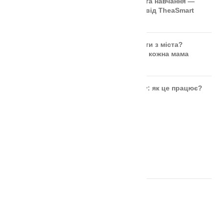
🎲 Онлайн-кубики для гри та навчання —
безкоштовний інструмент від TheaSmart
Чи безпечні ягоди та фрукти з міста?
Правда, яку повинна знати кожна мама
Розвиток дитини через гру: як це працює?
ОСТАННІ ВІДГУКИ
Аудіальний комодик
автор Ірина Москвяк
Дощечки Сегена тактильні
автор Ольга