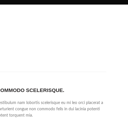
OMMODO SCELERISQUE.
estibulum nam lobortis scelerisque eu mi leo orci placerat a
arturient congue non commodo felis in dui lacinia potenti
ptent torquent mia.