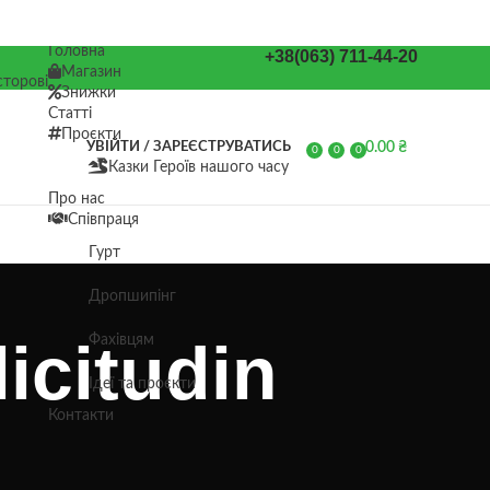
Головна
+38(063) 711-44-20
Магазин
торові
Знижки
Статті
Проєкти
0.00
₴
УВІЙТИ / ЗАРЕЄСТРУВАТИСЬ
0
0
0
Казки Героїв нашого часу
елементів
Про нас
Співпраця
Гурт
Дропшипінг
icitudin
Фахівцям
Ідеї та проєкти
Контакти