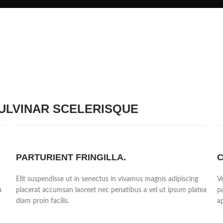
LVINAR SCELERISQUE
PARTURIENT FRINGILLA.
C
Elit suspendisse ut in senectus in vivamus magnis adipiscing
V
a
placerat accumsan laoreet nec penatibus a vel ut ipsum platea
p
diam proin facilis.
a