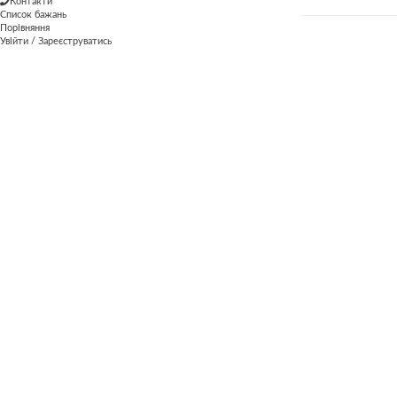
Контакти
Список бажань
Порівняння
Увійти / Зареєструватись
Новіші
A lacus bibendum pulvinar
Старше
Potenti parturient parturie
ПОВ'ЯЗАНІ ПРОЕКТИ