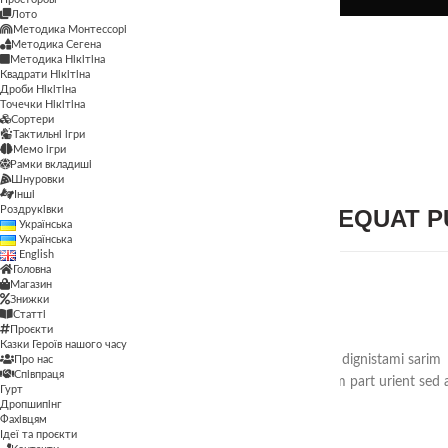
Лото
Методика Монтессорі
Лото
Методика Сегена
Методика Монтессорі
Методика Нікітіна
Методика Сегена
Квадрати Нікітіна
Дроби Нікітіна
Методика Нікітіна
Точечки Нікітіна
Сортери
Квадрати Нікітіна
Тактильні ігри
Мемо ігри
Дроби Нікітіна
Рамки вкладиші
Шнуровки
Інші
Точечки Нікітіна
Роздруківки
ULLAMCORPER CONSEQUAT PU
Українська
Сортери
Українська
Тактильні ігри
English
Мемо ігри
Головна
Магазин
Рамки вкладиші
Знижки
Шнуровки
COMMODO SCELERISQUE.
Статті
Інші
Проєкти
Казки Героїв нашого часу
Роздруківки
Ut a parturient ad vestibulum lectus varius dignistami sarim
Про нас
Співпраця
fusce mi pos uere ante vivamus vesti bulum part urient sed 
Гурт
sit fermentum eros.
Дропшипінг
Фахівцям
Ідеї та проєкти