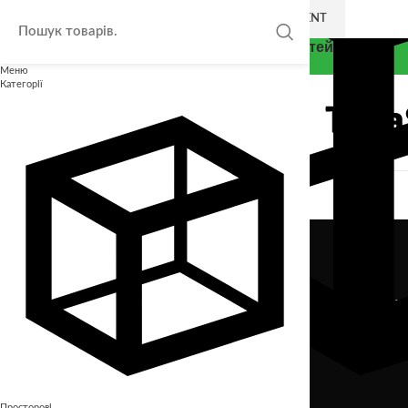
SKIP TO NAVIGATION
SKIP TO MAIN CONTENT
Thea Smart - Експерт у розвитку дітей
Меню
Категорії
Rhoncus
Просторові