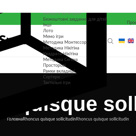
Виберіть категорію
Безкоштовні завдання для дітей
Прос
Інші
Лото
Мемо ігри
Методика Монтессорі
Методика Нікітіна
Квадрати Нікітіна
Методика Сегена
Просторові
Рамки вкладиші
Сортери
Тактильні ігри
 quisque soll
Головна
Rhoncus quisque sollicitudin
Rhoncus quisque sollicitudin