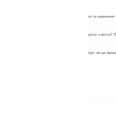
ОСТАННІ СТАТТІ
🎲 Онлайн-кубики для гри та навчання
Чи безпечні ягоди та фрукти з міста? 
Розвиток дитини через гру: як це пра
ОСТАННІ ВІДГУКИ
Аудіальний комодик
автор Ірина Москвяк
Дощечки Сегена тактильні