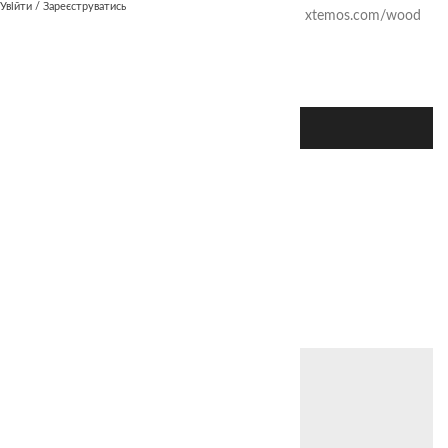
Увійти / Зареєструватись
Website
xtemos.com/wood
VIEW PROJECT
Новіші
Rhoncus quisque sollicitudin
ПОВ'ЯЗАНІ ПРОЕКТИ