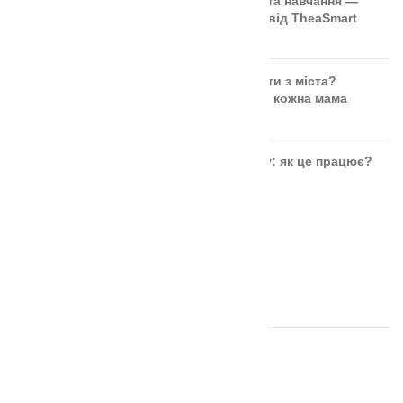
🎲 Онлайн-кубики для гри та навчання —
безкоштовний інструмент від TheaSmart
Чи безпечні ягоди та фрукти з міста?
Правда, яку повинна знати кожна мама
Розвиток дитини через гру: як це працює?
ОСТАННІ ВІДГУКИ
Аудіальний комодик
автор Ірина Москвяк
Дощечки Сегена тактильні
автор Ольга