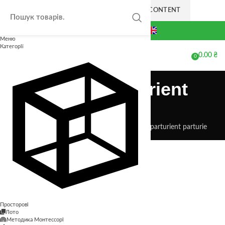
SKIP TO NAVIGATION
SKIP TO MAIN CONTENT
+38(063) 711-44-20
Меню
Категорії
0.00
₴
МЕНЮ
0
елементів
Potenti parturient
parturie
Головна
Potenti parturient parturie
Potenti parturient parturie
Просторові
Лото
Методика Монтессорі