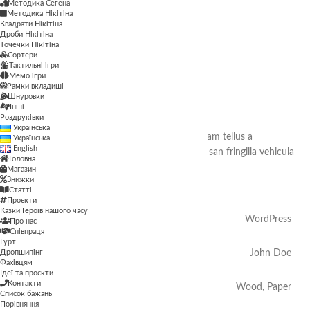
Методика Сегена
Методика Нікітіна
Квадрати Нікітіна
Дроби Нікітіна
Точечки Нікітіна
Сортери
Тактильні ігри
Sticky Sidebar
Мемо ігри
Рамки вкладиші
Details available with Every Demo
Шнуровки
Інші
Роздруківки
Українська
Hac vitae sem class fames vehicula nascetur nam tellus a
Українська
English
condimentum inceptos mus rhoncus et accumsan fringilla vehicula
Головна
nascetur amet fermentum rutrum.
Магазин
Знижки
Статті
Проєкти
Казки Героїв нашого часу
Client
WordPress
Про нас
Співпраця
Гурт
Дропшипінг
Designer
John Doe
Фахівцям
Ідеї та проєкти
Контакти
Materials
Wood, Paper
Список бажань
Порівняння