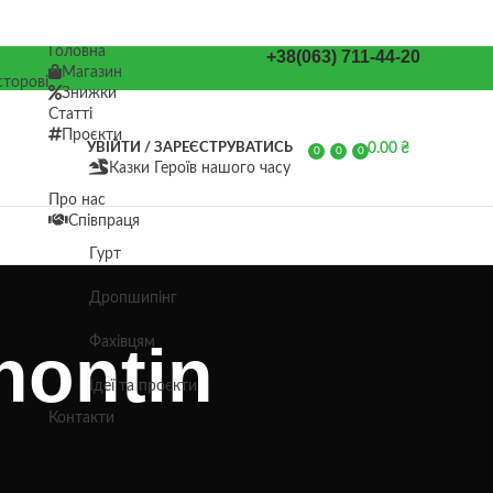
Головна
+38(063) 711-44-20
Магазин
торові
Знижки
Статті
Проєкти
0.00
₴
УВІЙТИ / ЗАРЕЄСТРУВАТИСЬ
0
0
0
Казки Героїв нашого часу
елементів
Про нас
Співпраця
Гурт
Дропшипінг
nontin
Фахівцям
Ідеї та проєкти
Контакти