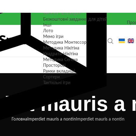
Виберіть категорію
Безкоштовні завдання для дітей
Прос
Інші
Лото
Мемо ігри
Методика Монтессорі
Методика Нікітіна
Квадрати Нікітіна
Методика Сегена
Просторові
Рамки вкладиші
Сортери
Тактильні ігри
diet mauris a 
Головна
Imperdiet mauris a nontin
Imperdiet mauris a nontin