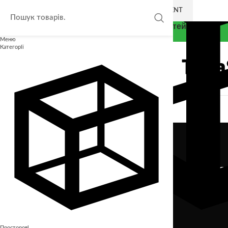
SKIP TO NAVIGATION
SKIP TO MAIN CONTENT
Thea Smart - Експерт у розвитку дітей
Меню
Категорії
Imper
Просторові