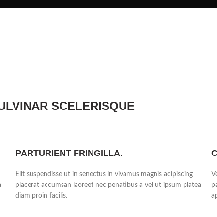
LVINAR SCELERISQUE
PARTURIENT FRINGILLA.
C
Elit suspendisse ut in senectus in vivamus magnis adipiscing
V
a
placerat accumsan laoreet nec penatibus a vel ut ipsum platea
p
diam proin facilis.
a