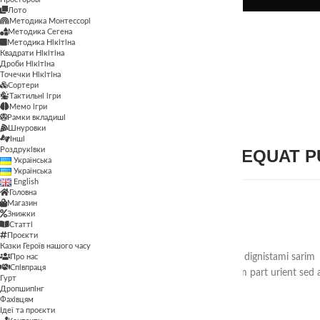
Лото
Методика Монтессорі
Лото
Методика Сегена
Методика Монтессорі
Методика Нікітіна
Методика Сегена
Квадрати Нікітіна
Дроби Нікітіна
Методика Нікітіна
Точечки Нікітіна
Сортери
Квадрати Нікітіна
Тактильні ігри
Мемо ігри
Дроби Нікітіна
Рамки вкладиші
Шнуровки
Інші
Точечки Нікітіна
Роздруківки
ULLAMCORPER CONSEQUAT PU
Українська
Сортери
Українська
Тактильні ігри
English
Мемо ігри
Головна
Магазин
Рамки вкладиші
Знижки
Шнуровки
COMMODO SCELERISQUE.
Статті
Інші
Проєкти
Казки Героїв нашого часу
Роздруківки
Ut a parturient ad vestibulum lectus varius dignistami sarim
Про нас
Співпраця
fusce mi pos uere ante vivamus vesti bulum part urient sed 
Гурт
sit fermentum eros.
Дропшипінг
Фахівцям
Ідеї та проєкти