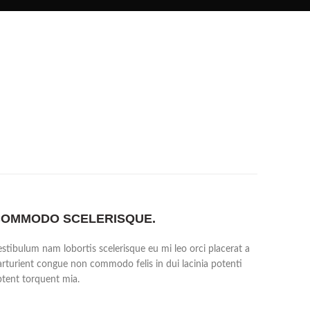
OMMODO SCELERISQUE.
estibulum nam lobortis scelerisque eu mi leo orci placerat a
arturient congue non commodo felis in dui lacinia potenti
ptent torquent mia.