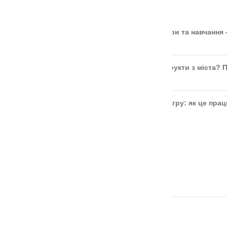
ОСТАННІ СТАТТІ
🎲 Онлайн-кубики для гри та навчання
Чи безпечні ягоди та фрукти з міста? 
Розвиток дитини через гру: як це пра
ОСТАННІ ВІДГУКИ
Аудіальний комодик
автор Ірина Москвяк
Дощечки Сегена тактильні