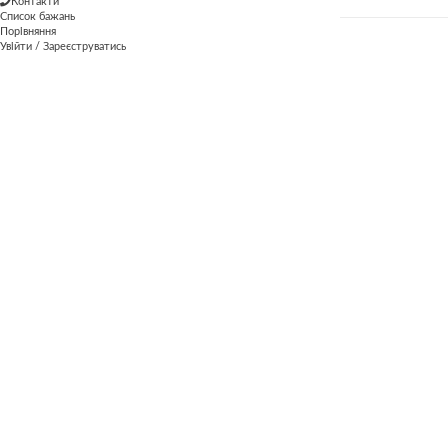
Контакти
Список бажань
Порівняння
Увійти / Зареєструватись
Новіші
Et vestibulum quis a suspendisse
Старше
Venenatis nam phasellus
ПОВ'ЯЗАНІ ПРОЕКТИ