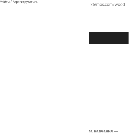
Увійти / Зареєструватись
Website
xtemos.com/wood
VIEW PROJECT
Новіші
Imperdiet mauris a nontin
Старше
Leo uteu ullamcorper
ОСТАННІ СТАТТІ
🎲 Онлайн-кубики для гри та навчання —