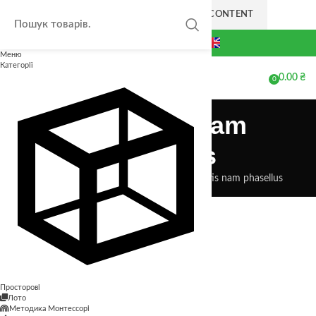
SKIP TO NAVIGATION
SKIP TO MAIN CONTENT
+38(063) 711-44-20
Меню
Категорії
0.00
₴
МЕНЮ
0
елементів
Venenatis nam
phasellus
Головна
Venenatis nam phasellus
Venenatis nam phasellus
Просторові
Лото
Методика Монтессорі