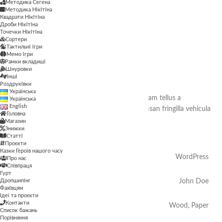
Методика Сегена
Методика Нікітіна
Квадрати Нікітіна
Дроби Нікітіна
Точечки Нікітіна
Сортери
Тактильні ігри
Sticky Sidebar
Мемо ігри
Рамки вкладиші
Details available with Every Demo
Шнуровки
Інші
Роздруківки
Українська
Hac vitae sem class fames vehicula nascetur nam tellus a
Українська
English
condimentum inceptos mus rhoncus et accumsan fringilla vehicula
Головна
nascetur amet fermentum rutrum.
Магазин
Знижки
Статті
Проєкти
Казки Героїв нашого часу
Client
WordPress
Про нас
Співпраця
Гурт
Дропшипінг
Designer
John Doe
Фахівцям
Ідеї та проєкти
Контакти
Materials
Wood, Paper
Список бажань
Порівняння