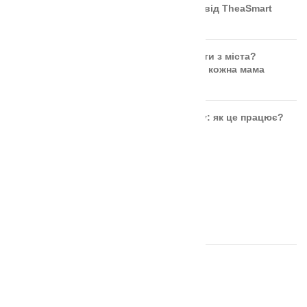
безкоштовний інструмент від TheaSmart
Чи безпечні ягоди та фрукти з міста?
Правда, яку повинна знати кожна мама
Розвиток дитини через гру: як це працює?
ОСТАННІ ВІДГУКИ
Аудіальний комодик
автор Ірина Москвяк
Дощечки Сегена тактильні
автор Ольга