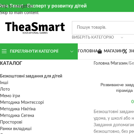
hea Smart - Експерт у розвитку дітей
Skip to navigation
Skip to main content
ВИБЕРІТЬ КАТЕГОРІЮ
ГОЛОВНА
МАГАЗИН
З
ПЕРЕГЛЯНУТИ КАТЕГОРІЇ
КАТАЛОГ
Головна
Магазин
Бе
Безкоштовні завдання для дітей
Інші
Розвиваюче зав
Лото
піраміда
Мемо ігри
0
Методика Монтессорі
Методика Нікітіна
Безкоштовні завданн
Методика Сегена
удома, у школі або н
Просторові
Завдання допомагають
Рамки вкладиші
безкоштовно, без ре