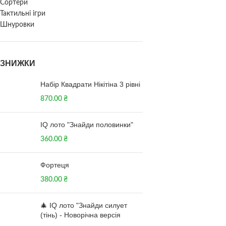
Сортери
Тактильні ігри
Шнуровки
ЗНИЖКИ
Набір Квадрати Нікітіна 3 рівні
870.00
₴
IQ лото "Знайди половинки"
360.00
₴
Фортеця
380.00
₴
🎄 IQ лото "Знайди силует
(тінь) - Новорічна версія