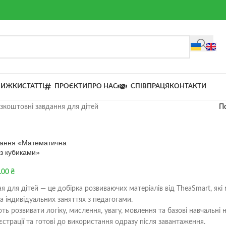
НИЖКИ
СТАТТІ
ПРОЄКТИ
ПРО НАС
СПІВПРАЦЯ
КОНТАКТИ
зкоштовні завдання для дітей
П
дання «Математична
 з кубиками»
.00
₴
я для дітей — це добірка розвиваючих матеріалів від TheaSmart, які
а індивідуальних заняттях з педагогами.
 розвивати логіку, мислення, увагу, мовлення та базові навчальні н
єстрації та готові до використання одразу після завантаження.