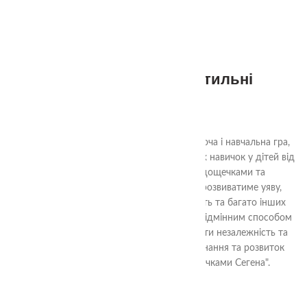
1+
Дощечки Сегена тактильні
320.00
₴
"Тактильні дощечки Сегена" - це захоплююча і навчальна гра,
спрямована на розвиток різних когнітивних навичок у дітей від
1 до 99 років. З цими тактильними дощечками та
геометричними фігурами ваша дитина розвиватиме уяву,
логічне мислення, концентрацію, творчість та багато інших
важливих навичок. Гра також може бути відмінним способом
провести час разом з сім'єю та заохочувати незалежність та
самостійність вашої дитини. Поглибіть знання та розвиток
вашого малюка з "Тактильними дощечками Сегена".