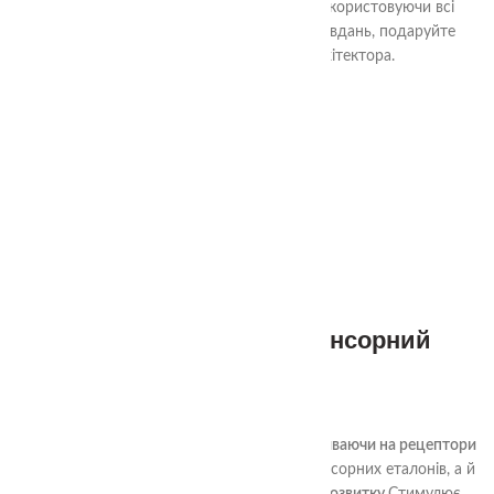
Переможцем коли пройде всі картки використовуючи всі
ускладнення! Після проходження всіх завдань, подаруйте
дитині Диплом Маленького Архітектора.
1+
Тактильне меморі «Сенсорний
мішечок»
680.00
₴
Тактильне меморі «Сенсорний мішечок»
,
впливаючи на рецептори
рук
, підходить не тільки для виховання сенсорних еталонів, а й