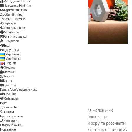
Методика Сегена
Методика Нікітіна
Квадрати Нікітіна
Дроби Нікітіна
Точечки Нікітіна
Сортери
Тактильні ігри
Мемо ігри
Рамки вкладиші
Шнуровки
Інші
Роздруківки
Українська
Українська
English
Головна
Магазин
Знижки
Статті
Проєкти
Дзеркальні фігури
Казки Героїв нашого часу
Про нас
485.00
₴
Співпраця
Гурт
Дропшипінг
“Дзеркальні фігури” – це захоплююча гра для маленьких
Фахівцям
Ідеї та проєкти
дослідників. Набір включає 9 дзеркальних блоків, що
Контакти
дозволяють дітям бачити світ з різних точок зору та розвивати
Список бажань
просторове та візуальне мислення. Гра сприяє також фізичному
Порівняння