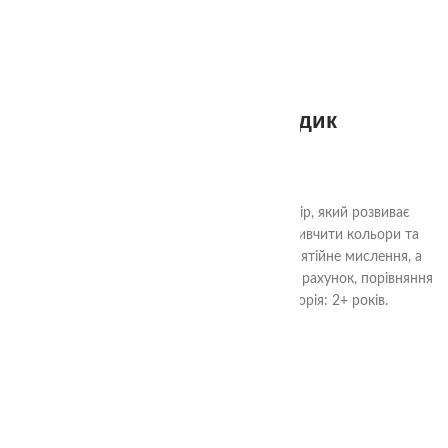
Аудіальний комодик
585.00
₴
"Чарівний Аудіальний Комодик" - це набір, який розвиває
важливі навички у дітей. Гра допомагає вивчити кольори та
форми, розвиває моторику, логічне та понятійне мислення, а
також аудіальну увагу, навички сортування, рахунок, порівняння
предметів та уважність. Вікова категорія: 2+ років.