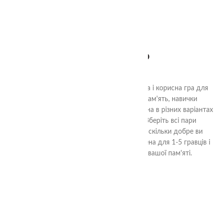
2+
Пончики мемо
380.00
₴
Геометричні Пончики Мемо - це захоплива і корисна гра для
всієї сім'ї. Вона допомагає розвивати пам'ять, навички
спостереження та концентрації. Грати можна в різних варіантах
правил, завжди захоплююче і цікаво. Зберіть всі пари
Геометричних Пончиків або покажіть, наскільки добре ви
запам'ятали їх розташування. Гра призначена для 1-5 гравців і
гарантує чудовий час з користю для вашої пам'яті.