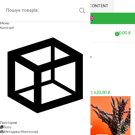
SKIP TO NAVIGATION
SKIP TO MAIN CONTENT
+38(063) 711-44-20
1+
Меню
Категорії
0.00
₴
МЕНЮ
0
елементів
Головна
Магазин
Інші
Дзеркальні фігури
Столітній млин
340.00
₴
Повернутися до товарів
Тактильні чоловічки монтессорі (великі 7 шт)
620.00
₴
Просторові
Лото
Методика Монтессорі