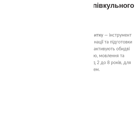
Сенсорний лоток для міжпівкульного
розвитку
320.00
₴
Сенсорний лоток для міжпівкульного розвитку
— інструмент
для тренування дрібної моторики, координації та підготовки
руки до письма. Вправи з двома руками активують обидві
півкулі мозку, розвивають концентрацію, мовлення та
впевненість рухів. Підходить для дітей від 2 до 8 років, для
занять вдома або з фахівцем.
3+