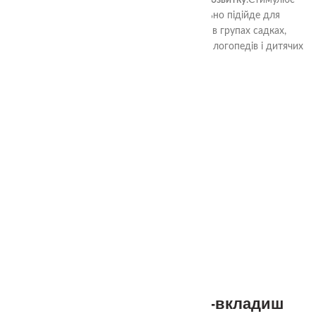
дозволяє вирішувати завдання мовного розвитку
.Стимулює
розвиток тактильної чутливості.Ідеально підійде для
домашнього використання, для занять в групах садках,
розвиваючих центрах.Не замінний в роботі логопедів і дитячих
психологів.
СУПУТНІ ТОВАРИ
2+
Сенсорний пазл, рамка-вкладиш