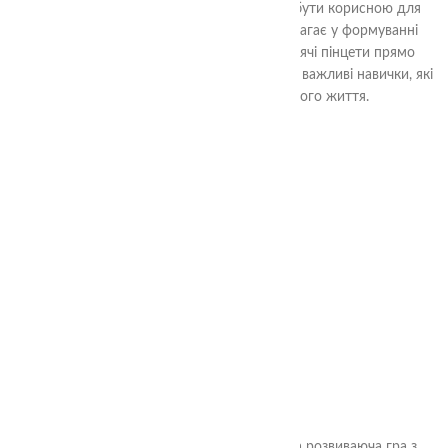
уваги та концентрації. Вона також може бути корисною для
дітей, які вчаться писати, оскільки допомагає у формуванні
правильного хвату олівця.Замовте ці дитячі пінцети прямо
зараз і допоможіть вашій дитині розвивати важливі навички, які
стануть їй в пригоді протягом усього життя.
2-99
Злови мишку
350.00
₴
"Злови мишку" від TheaSmart - захоплива розвиваюча гра з