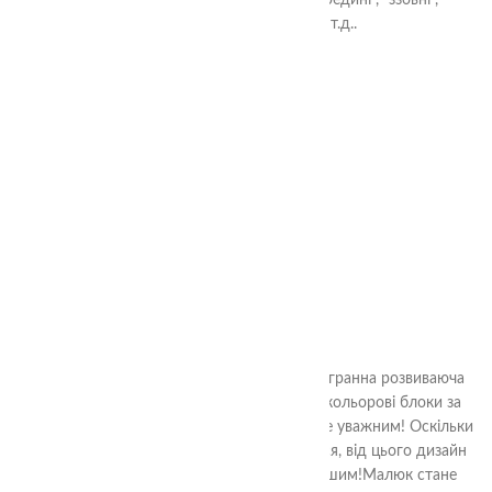
“під”, “в”, “поруч”, “вище”, “нижче”, “всередині”, “ззовні”,
“видимий” і “прихований” і т.д..
3+
Фортеця
380.00
₴
Фортеця від TheaSmart, це яскрава багатогранна розвиваюча
гра. Малюкові потрібно розставити різнокольорові блоки за
зразком, зображеним на картці. І бути дуже уважним! Оскільки
блоки раз у раз крутяться і перевертаються, від цього дизайн
фортеці з кожним разом виходить цікавішим!Малюк стане