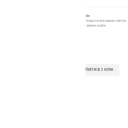
Клацніть, щоб збільшити
TheaSmart
2018-2026 all rights reserved.
Facebook
Instagram
Threads
YouTube
Ми використовуємо файли cookie, щоб вам було зручніше скористатися нашим сайтом.
Переглядаючи цей сайт, ви погоджуєтесь використовувати файли cookie.
ПРИЙНЯТИ
Дзеркальні фігури
485.00
₴
ДОДАТИ В КОШИК
КУПИТИ В 1 КЛІК
Швидке замовлення