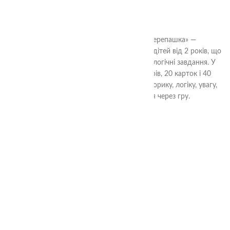
«Черепашка»
320.00
₴
Сенсорний пазл, рамка-вкладиш «Черепашка» —
багатофункціональна розвивальна гра для дітей від 2 років, що
поєднує пазл, сортер, тактильне лото та логічні завдання. У
наборі 8 двосторонніх сенсорних секторів, 20 карток і 40
завдань 4 рівнів складності. Розвиває моторику, логіку, увагу,
мовлення та сенсорне сприйняття через гру.
2+