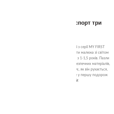
1+
Пазли половинки транспорт три
Ступені
350.00
₴
Пазли Половинки Транспорт. Три Ступені
з серії MY FIRST
PUZZLES – це ідеальний спосіб познайомити малюка зі світом
техніки та стимулювати його розвиток уже з 1-1,5 років. Пазли
мають три рівні складності, виготовлені з безпечних матеріалів,
а AR-додаток оживлює транспорт: показує, як він рухається,
звучить і де використовується. Вирушайте у першу подорож
разом з TheaSmart! 🚗🚁🛠️