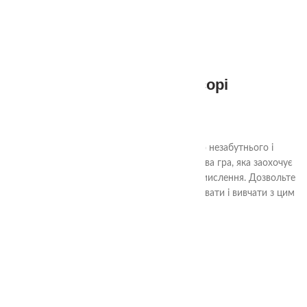
1+
Веселка Монтессорі
580.00
₴
Веселка від TheaSmart - Ваше вікно до незабутнього і
креативного світу гри. Популярна та яскрава гра, яка заохочує
дітей розвивати уяву, творчість та логічне мислення. Дозвольте
вашим дітям будувати світи, експериментувати і вивчати з цим
неймовірним набором.