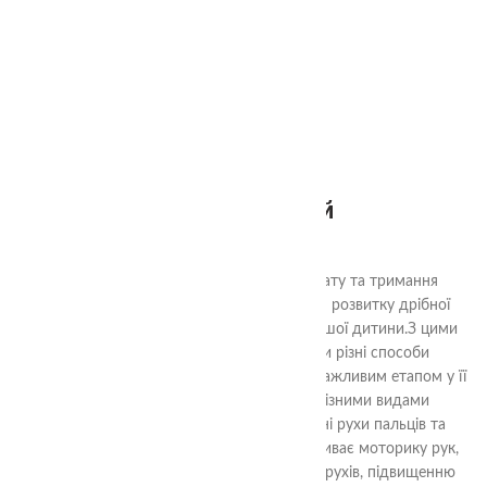
2+
Пінцет зелений
80.00
₴
Дитячі пінцети з різним способом захвату та тримання
предметів - це ідеальний інструмент для розвитку дрібної
моторики та навичок роботи руками у вашої дитини.
З цими
пінцетами, ваша дитина може вивчати різні способи
захоплення та тримання предметів, що є важливим етапом у її
фізичному розвитку. Вони оснащені різними видами
захоплення, що дозволяє розвивати різні рухи пальців та
долоньки.Ця навчальна гра не лише розвиває моторику рук,
але і сприяє удосконаленню координації рухів, підвищенню