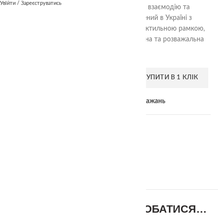
Увійти / Зареєструватись
розвитку, стимулює креативність, соціальну взаємодію та
навички наукового дослідження. Виготовлений в Україні з
безпечного PLA пластику та обрамлений тактильною рамкою,
набір “Дзеркальні фігури” – це інтелектуальна та розважальна
гра для дітей від 0+ місяців.
ДОДАТИ В КОШИК
КУПИТИ В 1 КЛІК
Add to compare
Додати до списку бажань
Категорії:
Інші
,
Просторові
,
Тактильні ігри
Позначка:
rainbow
Поділитися:
ВАМ ТАКОЖ МОЖЕ СПОДОБАТИСЯ…