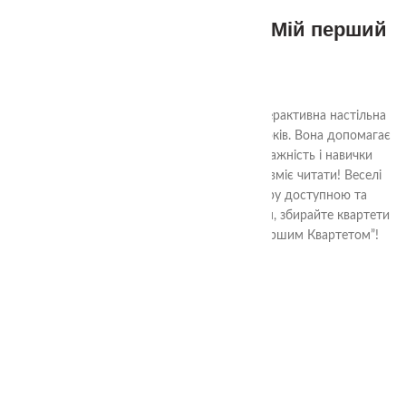
Настільна гра Квартет – “Мій перший
Квартет”
320.00
₴
“Мій перший Квартет”
— це яскрава та інтерактивна настільна
гра, створена спеціально для дітей від 3 років. Вона допомагає
розвивати логічне мислення, пам’ять, уважність і навички
спілкування — навіть якщо дитина ще не вміє читати! Веселі
ілюстрації та прості правила роблять гру доступною та
захопливою для всієї родини. Грайте разом, збирайте квартети
та розвивайтеся в процесі гри з “Моїм першим Квартетом”!