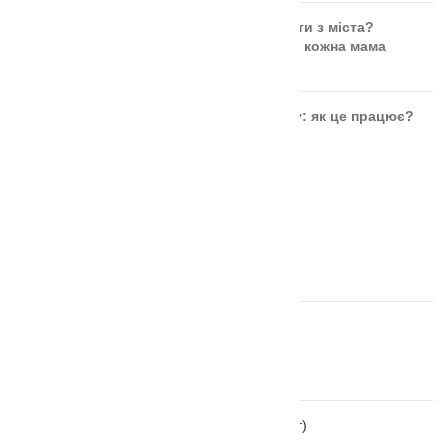
Чи безпечні ягоди та фрукти з міста?
Правда, яку повинна знати кожна мама
Розвиток дитини через гру: як це працює?
ОСТАННІ ВІДГУКИ
Аудіальний комодик
автор Ірина Москвяк
Дощечки Сегена тактильні
автор Ольга
Тактильні чоловічки монтессорі (великі 7 шт)