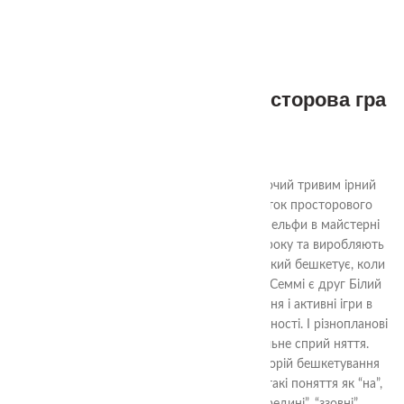
3+
🎄 Різдвяна Історія — просторова гра
для дітей
680.00
₴
Різдвяна Історія від TheaSmart. Захоплюючий тривим ірний
пазл, незвичайна гра для дітей на розвиток просторового
мислення, логіки та фантазії.За легендою ельфи в майстерні
Санти працюють кожного дня впродовж року та виробляють
іграшки для дітей. А у Санти є Кіт Семмі, який бешкетує, коли
ельфи відпочивають у день. Також у Кота Семмі є друг Білий
Кролик, який підкидає йому різні завдання і активні ігри в
Майсерні Санти.Гра має кілька рівнів складності. І різнопланові
завдання. Гра за картками, або на аудіальне сприй няття.
Розширення уяви. Та побудови цікавих історій бешкетування
Кота Семмі із Білим Кроли ком. Розвиває такі поняття як “на”,