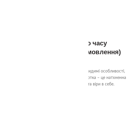
Казки Героїв Нашого часу
(безкоштовно одна в замовлення)
0.00
₴
–
50.00
₴
Унікальні історії про тваринок, які, попри видимі особливості,
відкривають свою силу та красу. Кожна картка – це натхненна
казка, що навчає прийняття, емпатії та віри в себе.