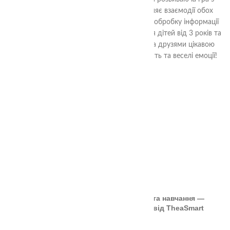
нової серії Міжпівкульних ігор. Вона сприяє взаємодії обох
півкуль мозку, розвиває логічне мислення, обробку інформації
та орієнтацію в просторі. Гра підходить для дітей від 3 років та
дорослих. Захопіться разом з родиною та друзями цікавою
гімнастикою для мозку і отримайте користь та веселі емоції!
ОСТАННІ СТАТТІ
🎲 Онлайн-кубики для гри та навчання —
безкоштовний інструмент від TheaSmart