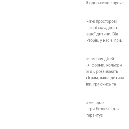
пропонують унікальний спосіб розваги, який одночасно сприяє
розвитку різних навичок.
У нашому асортименті ви знайдете різноманітні просторові
ігри для дітей різного віку. Вони мають різні рівні складності,
що дозволяє підібрати відповідну гру для вашої дитини. Від
простих головоломок до складних конструкторів, у нас є ігри,
які відповідають потребам різних дітей.
Наші просторові ігри допоможуть розвинути вміння дітей
розуміти і сприймати просторові відношення, форми, кольори
та текстури. Вони вчать дітей планувати свої дії, розвивають
творчість та логічне мислення. Завдяки цим іграм, ваша дитина
буде вдосконалювати свої навички та навички, граючись та
весело проводячи час.
Ми працюємо тільки з надійними виробниками, щоб
забезпечити вам високу якість ігор. Усі наші ігри безпечні для
дітей і виготовлені з якісних матеріалів, що гарантує
довговічність та безпеку під час гри.