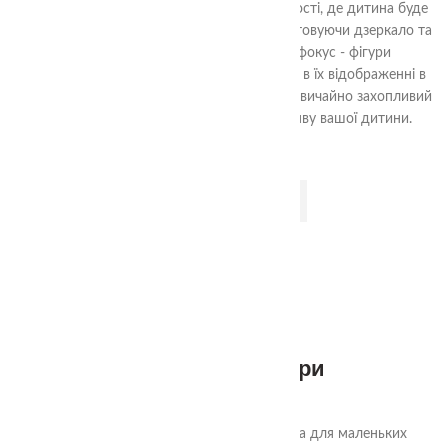
старше. Гра пропонує чотири рівні складності, де дитина буде
відтворювати геометричні фігури, використовуючи дзеркало та
елементи гри. Однак тут особливий фокус - фігури
спроектовані так, що одночасно в живу та в їх відображенні в
дзеркалі вони виглядають різними. Це надзвичайно захопливий
спосіб розвивати логічне мислення та уяву вашої дитини.
ДОДАТИ В КОШИК
1+
Дзеркальні фігури
485.00
₴
"Дзеркальні фігури" - це захоплююча гра для маленьких