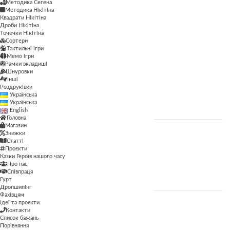
Методика Сегена
Методика Сегена
Методика Нікітіна
Квадрати Нікітіна
Просторові
Дроби Нікітіна
Точечки Нікітіна
Сортери
Рамки вкладиші
Тактильні ігри
Мемо ігри
Сортери
Рамки вкладиші
Шнуровки
Тактильні ігри
Інші
Роздруківки
Українська
Шнуровки
Українська
English
Головна
Магазин
Знижки
ЦІНА
Статті
Проєкти
Казки Героїв нашого часу
Про нас
ФІЛЬТР
Співпраця
Гурт
Дропшипінг
Фахівцям
Ідеї та проєкти
Контакти
ВІК
Список бажань
Порівняння