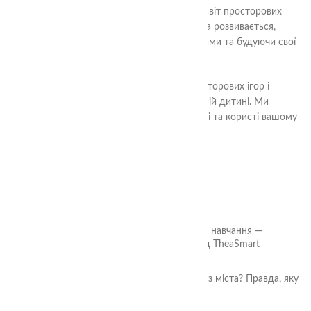
Відкрийте для своєї дитини захоплюючий світ просторових
ігор! Ви зможете побачити, як вона росте та розвивається,
розв’язуючи завдання, маніпулюючи об’єктами та будуючи свої
унікальні світи.
Перегляньте наш асортимент дитячих просторових ігор і
оберіть ті, які найбільше сподобаються вашій дитині. Ми
впевнені, що вони принесуть багато радості та користі вашому
малюкові.
ОСТАННІ СТАТТІ
🎲 Онлайн-кубики для гри та навчання —
безкоштовний інструмент від TheaSmart
Чи безпечні ягоди та фрукти з міста? Правда, яку
повинна знати кожна мама