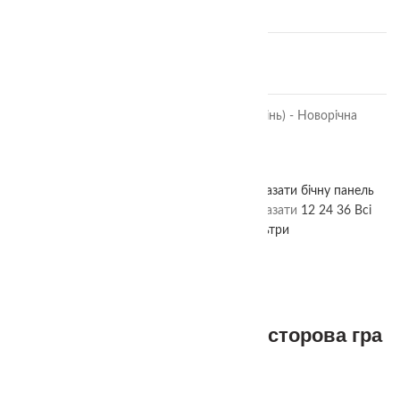
360.00
₴
Фортеця
380.00
₴
🎄 IQ лото "Знайди силует (тінь) - Новорічна
версія
380.00
₴
Показати бічну панель
Головна
Магазин
Просторові
Показати
12
24
36
Всі
Фільтри
3+
🎄 Різдвяна Історія — просторова гра
для дітей