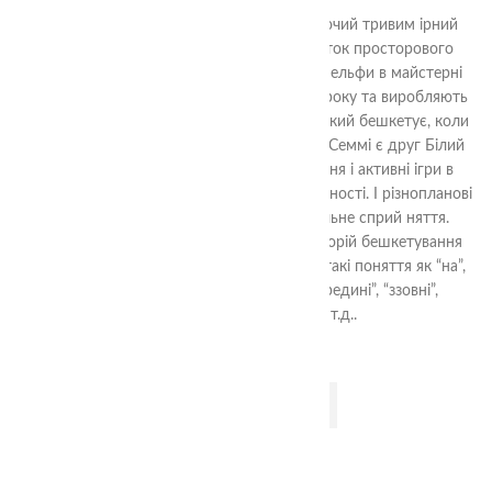
680.00
₴
Різдвяна Історія від TheaSmart. Захоплюючий тривим ірний
пазл, незвичайна гра для дітей на розвиток просторового
мислення, логіки та фантазії.За легендою ельфи в майстерні
Санти працюють кожного дня впродовж року та виробляють
іграшки для дітей. А у Санти є Кіт Семмі, який бешкетує, коли
ельфи відпочивають у день. Також у Кота Семмі є друг Білий
Кролик, який підкидає йому різні завдання і активні ігри в
Майсерні Санти.Гра має кілька рівнів складності. І різнопланові
завдання. Гра за картками, або на аудіальне сприй няття.
Розширення уяви. Та побудови цікавих історій бешкетування
Кота Семмі із Білим Кроли ком. Розвиває такі поняття як “на”,
“під”, “в”, “поруч”, “вище”, “нижче”, “всередині”, “ззовні”,
“видимий” і “прихований” і т.д..
ДОДАТИ В КОШИК