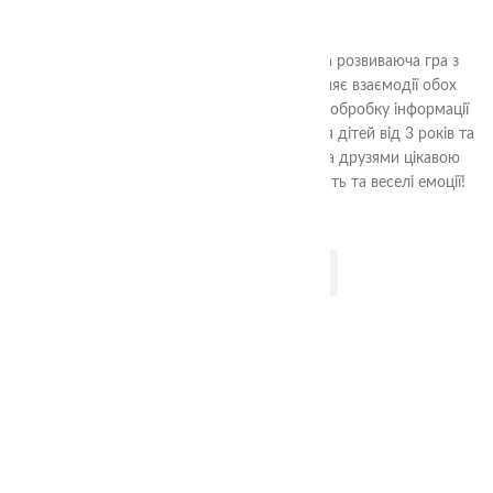
350.00
₴
"Злови мишку" від TheaSmart - захоплива розвиваюча гра з
нової серії Міжпівкульних ігор. Вона сприяє взаємодії обох
півкуль мозку, розвиває логічне мислення, обробку інформації
та орієнтацію в просторі. Гра підходить для дітей від 3 років та
дорослих. Захопіться разом з родиною та друзями цікавою
гімнастикою для мозку і отримайте користь та веселі емоції!
ДОДАТИ В КОШИК
3+
Фортеця