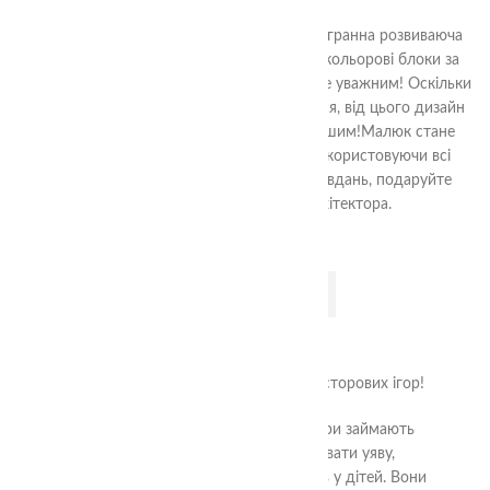
380.00
₴
Фортеця від TheaSmart, це яскрава багатогранна розвиваюча
гра. Малюкові потрібно розставити різнокольорові блоки за
зразком, зображеним на картці. І бути дуже уважним! Оскільки
блоки раз у раз крутяться і перевертаються, від цього дизайн
фортеці з кожним разом виходить цікавішим!Малюк стане
Переможцем коли пройде всі картки використовуючи всі
ускладнення! Після проходження всіх завдань, подаруйте
дитині Диплом Маленького Архітектора.
ДОДАТИ В КОШИК
Ласкаво просимо до категорії дитячих просторових ігор!
У нашій колекції дитячих ігор просторові ігри займають
особливе місце. Ці ігри допомагають розвивати уяву,
просторове мислення та координацію рухів у дітей. Вони