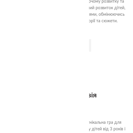
кожного кольору. Це сприяє їхньому творчому розвитку та
фантазії.Крім того, гра підтримує соціальний розвиток дітей,
оскільки вони можуть грати разом з друзями, обмінюючись
ідеями та спільно створюючи різні історії та сюжети.
ДОДАТИ В КОШИК
4+
Дзеркальна ілюзія
690.00
₴
"Дзеркальна Ілюзія" від TheaSmart - це унікальна гра для
розвитку просторової та візуальної уваги у дітей від 3 років і