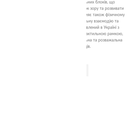
дослідників. Набір включає 9 дзеркальних блоків, що
дозволяють дітям бачити світ з різних точок зору та розвивати
просторове та візуальне мислення. Гра сприяє також фізичному
розвитку, стимулює креативність, соціальну взаємодію та
навички наукового дослідження. Виготовлений в Україні з
безпечного PLA пластику та обрамлений тактильною рамкою,
набір "Дзеркальні фігури" - це інтелектуальна та розважальна
гра для дітей від 0+ місяців.
ДОДАТИ В КОШИК
2-99
Злови мишку