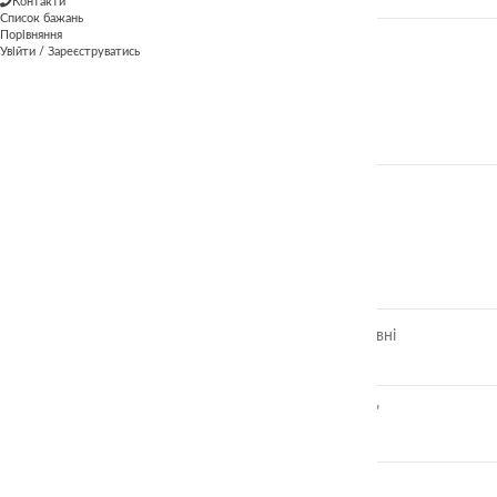
Контакти
Список бажань
Порівняння
Увійти / Зареєструватись
БРЕНД
Thea Smart
Thea Smart
ЗНИЖКИ
Злови мишку
350.00
₴
Набір Квадрати Нікітіна 3 рівні
870.00
₴
IQ лото "Знайди половинки"
360.00
₴
Фортеця