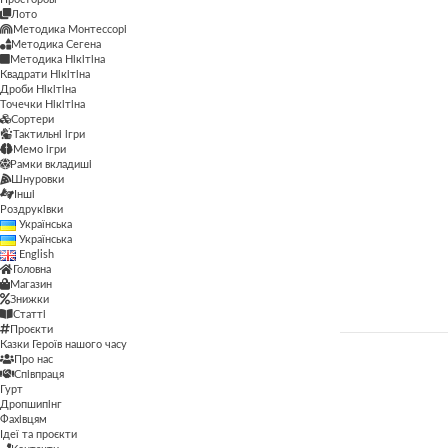
Мемо ігри
Лото
Методика Монтессорі
Лото
Методика Монтессорі
Методика Сегена
Методика Монтессорі
Методика Нікітіна
Методика Сегена
Квадрати Нікітіна
Методика Нікітіна
Дроби Нікітіна
Методика Нікітіна
Точечки Нікітіна
Методика Сегена
Сортери
Квадрати Нікітіна
Тактильні ігри
Просторові
Мемо ігри
Дроби Нікітіна
Рамки вкладиші
Шнуровки
Рамки вкладиші
Інші
Точечки Нікітіна
Роздруківки
Сортери
Українська
Сортери
Українська
Тактильні ігри
Тактильні ігри
English
Мемо ігри
Головна
Магазин
Шнуровки
Рамки вкладиші
Знижки
Шнуровки
Статті
Інші
Проєкти
Казки Героїв нашого часу
Роздруківки
Про нас
ВІК
Співпраця
Гурт
Дропшипінг
1+
1+
Фахівцям
Ідеї та проєкти