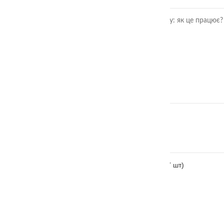
Розвиток дитини через гру: як це працює?
ОСТАННІ ВІДГУКИ
Аудіальний комодик
автор Ірина Москвяк
Дощечки Сегена тактильні
автор Ольга
Тактильні чоловічки монтессорі (великі 7 шт)
автор Марія
КОНТАКТИ