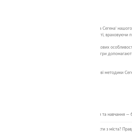
Ласкаво просимо до категорії ‘Методика Сегена’ нашого с
розвивати різні аспекти їхньої особистості, враховуючи
Кожна гра розроблена з урахуванням вікових особливост
концентрації та координації рухів. Наші ігри допомагаю
Сегена.
Придбайте наші розвиваючі ігри на основі методики Сеге
ОСТАННІ СТАТТІ
🎲 Онлайн-кубики для гри та навчання — 
Чи безпечні ягоди та фрукти з міста? Пра