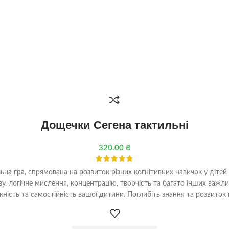
Дощечки Сегена тактильні
320.00
₴
ьна гра, спрямована на розвиток різних когнітивних навичок у діте
, логічне мислення, концентрацію, творчість та багато інших важл
ежність та самостійність вашої дитини. Поглибіть знання та розвито