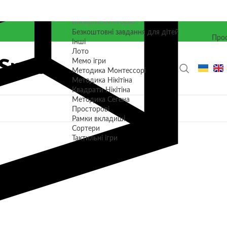
Виберіть категорію
Безкоштовні завдання для дітей
Прос
Інші
Лото
Мемо ігри
Методика Монтессорі
Методика Нікітіна
Квадрати Нікітіна
Методика Сегена
Просторові
Рамки вкладиші
Сортери
Тактильні ігри