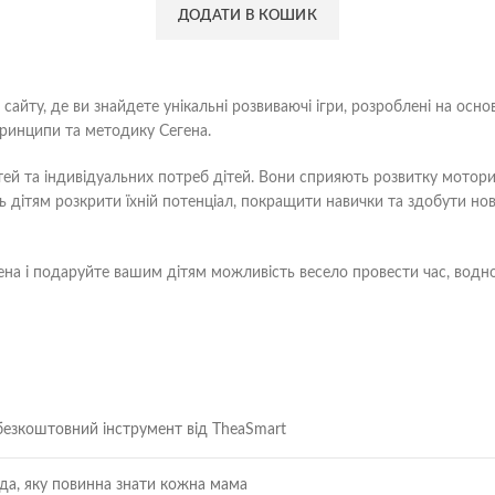
ДОДАТИ В КОШИК
айту, де ви знайдете унікальні розвиваючі ігри, розроблені на осно
 принципи та методику Сегена.
ей та індивідуальних потреб дітей. Вони сприяють розвитку моторик
ть дітям розкрити їхній потенціал, покращити навички та здобути но
на і подаруйте вашим дітям можливість весело провести час, водноч
безкоштовний інструмент від TheaSmart
вда, яку повинна знати кожна мама