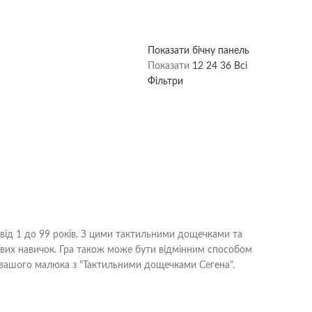
Показати бічну панель
Показати
12
24
36
Всі
Фільтри
й від 1 до 99 років. З цими тактильними дощечками та
ивих навичок. Гра також може бути відмінним способом
к вашого малюка з "Тактильними дощечками Сегена".