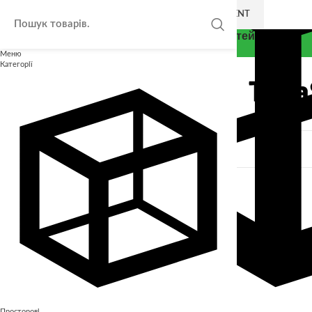
SKIP TO NAVIGATION
SKIP TO MAIN CONTENT
Thea Smart - Експерт у розвитку дітей
Меню
Категорії
Закрити
КАТАЛОГ
Безкоштовні завдання для дітей
Інші
Лото
Просторові