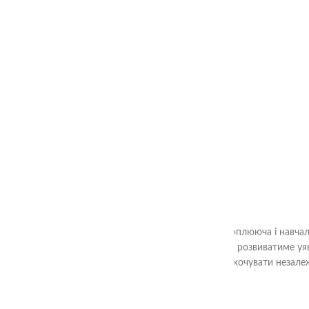
380.00
₴
Головна
Магазин
Методика Сегена
1+
"Тактильні дощечки Сегена" - це захоплююча і навчал
геометричними фігурами ваша дитина розвиватиме уяву
провести час разом з сім'єю та заохочувати незал