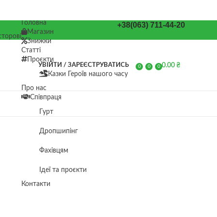
Головна
+38(063) 711-44-20
Магазин
торові
Знижки
Статті
Проєкти
0.00
₴
УВІЙТИ / ЗАРЕЄСТРУВАТИСЬ
0
0
0
Казки Героїв нашого часу
елементів
Про нас
Співпраця
Гурт
Дропшипінг
Фахівцям
Ідеї та проєкти
Контакти