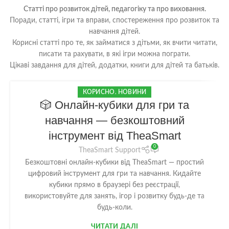
Статті про розвиток дітей, педагогіку та про виховання.
Поради, статті, ігри та вправи, спостереження про розвиток та
навчання дітей.
Корисні статті про те, як займатися з дітьми, як вчити читати,
писати та рахувати, в які ігри можна пограти.
Цікаві завдання для дітей, додатки, книги для дітей та батьків.
КОРИСНО
,
НОВИНИ
05
🎲 Онлайн-кубики для гри та
ЛЮТ
навчання — безкоштовний
інструмент від TheaSmart
0
TheaSmart Support
Безкоштовні онлайн-кубики від TheaSmart — простий
цифровий інструмент для гри та навчання. Кидайте
кубики прямо в браузері без реєстрації,
використовуйте для занять, ігор і розвитку будь-де та
будь-коли.
ЧИТАТИ ДАЛІ