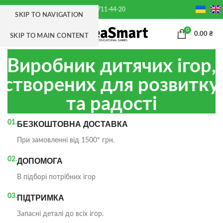
+38(063) 711-44-20
SKIP TO NAVIGATION
0
МЕНЮ
0.00
₴
SKIP TO MAIN CONTENT
Виробник дитячих ігор,
створених для розвитку
та радості
01.
БЕЗКОШТОВНА ДОСТАВКА
При замовленні від 1500* грн.
02.
ДОПОМОГА
В підборі потрібних ігор
03.
ПІДТРИМКА
Запасні деталі до всіх ігор.