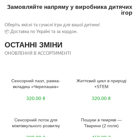
Замовляйте напряму у виробника дитячих
ігор
Оберіть якісні та сучасні ігри для вашої дитини!
📦 Доставка по Україні та за кордон.
ОСТАННІ ЗМІНИ
ОНОВЛЕННЯ В АССОРТИМЕНТІ
2+
3+
Сенсорний пазл, рамка-
Життєвий цикл в природі
вкладиш «Черепашка»
+STEM
320.00
₴
320.00
₴
2+
3+
Сенсорний лоток для
Пошуки в темряві —
міжпівкульного розвитку
Тварини (2 поля)