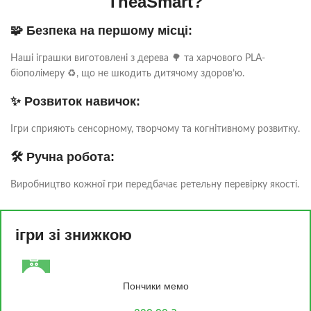
TheaSmart?
🧩 Безпека на першому місці:
Наші іграшки виготовлені з дерева 🌳 та харчового PLA-
біополімеру ♻️, що не шкодить дитячому здоров’ю.
✨ Розвиток навичок:
Ігри сприяють сенсорному, творчому та когнітивному розвитку.
🛠️ Ручна робота:
Виробництво кожної гри передбачає ретельну перевірку якості.
ігри зі знижкою
2+
Пончики мемо