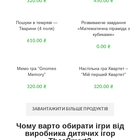
320.00
₴
450.00
₴
3+
Пошуки в темряві —
Розвиваюче завдання
Тварини (4 поля)
«Математична піраміда з
кубиками»
610.00
₴
0.00
₴
3+
Мемо гра “Gnomes
Настільна гра Квартет –
Memory”
“Мій перший Квартет”
320.00
₴
320.00
₴
ЗАВАНТАЖИТИ БІЛЬШЕ ПРОДУКТІВ
Чому варто обирати ігри від
виробника дитячих ігор