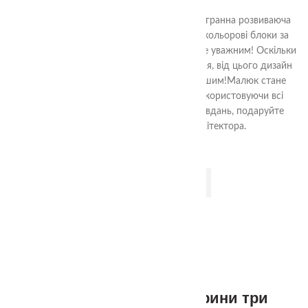
348.00
₴
380.00
₴
Фортеця від TheaSmart, це яскрава багатогранна розвиваюча
гра. Малюкові потрібно розставити різнокольорові блоки за
зразком, зображеним на картці. І бути дуже уважним! Оскільки
блоки раз у раз крутяться і перевертаються, від цього дизайн
фортеці з кожним разом виходить цікавішим!Малюк стане
Переможцем коли пройде всі картки використовуючи всі
ускладнення! Після проходження всіх завдань, подаруйте
дитині Диплом Маленького Архітектора.
ДОДАТИ В КОШИК
1+
Пазли половинки тварини три