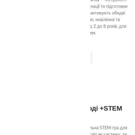
Сенсорний лоток для міжпівкульного розвитку
— інструмент
для тренування дрібної моторики, координації та підготовки
руки до письма. Вправи з двома руками активують обидві
півкулі мозку, розвивають концентрацію, мовлення та
впевненість рухів. Підходить для дітей від 2 до 8 років, для
занять вдома або з фахівцем.
ДОДАТИ В КОШИК
-7%
3+
Життєвий цикл в природі +STEM
299.00
₴
320.00
₴
«Життєвий цикл в природі» — це розвивальна STEM-гра для
маленьких дослідників, яка вчить бачити світ як систему: де