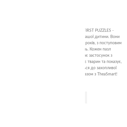
Ступені
350.00
₴
Пазли Тварини три Ступені з серії MY FIRST PUZZLES -
ідеальний спосіб стимулювати розвиток вашої дитини. Вони
спеціально розроблені для малят від 1-1,5 років, з поступовим
збиранням більш складних зображень. Кожен пазл
виготовлений з якісних матеріалів і має застосунок з
доповненою реальністю (AR), який оживляє тварин та показує,
де вони живуть та як говорять. Долучіться до захопливої
подорожі в світ розвитку та відкриттів разом з TheaSmart!
ДОДАТИ В КОШИК
1+