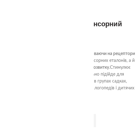
-5%
1+
Тактильне меморі «Сенсорний
мішечок»
649.00
₴
680.00
₴
Тактильне меморі «Сенсорний мішечок»
,
впливаючи на рецептори
рук
, підходить не тільки для виховання сенсорних еталонів, а й
дозволяє вирішувати завдання мовного розвитку
.Стимулює
розвиток тактильної чутливості.Ідеально підійде для
домашнього використання, для занять в групах садках,
розвиваючих центрах.Не замінний в роботі логопедів і дитячих
психологів.
ДОДАТИ В КОШИК