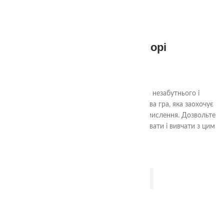
-5%
1+
Веселка Монтессорі
549.00
₴
580.00
₴
Веселка від TheaSmart - Ваше вікно до незабутнього і
креативного світу гри. Популярна та яскрава гра, яка заохочує
дітей розвивати уяву, творчість та логічне мислення. Дозвольте
вашим дітям будувати світи, експериментувати і вивчати з цим
неймовірним набором.
ДОДАТИ В КОШИК