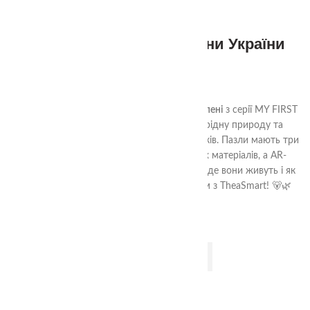
Пазли половинки тварини України
три Ступені
350.00
₴
Пазли Половинки Тварини України. Три Ступені
з серії MY FIRST
PUZZLES – це ідеальний спосіб пізнати рідну природу та
стимулювати розвиток дитини від 1-1,5 років. Пазли мають три
рівні складності, виготовлені з безпечних матеріалів, а AR-
додаток оживлює тварин, демонструючи, де вони живуть і як
“говорять”. Відкривайте світ України разом з TheaSmart! 🐻🌿
ДОДАТИ В КОШИК