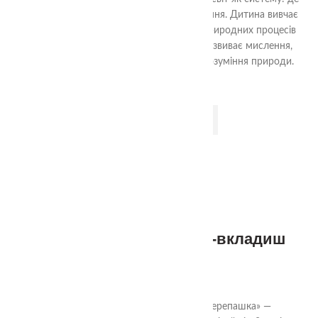
все має свій початок, розвиток і завершення. Дитина вивчає
життєві цикли рослин, тварин, комах і природних процесів
через гру, логіку, рух та дослідження. Розвиває мислення,
памʼять, мовлення та формує глибоке розуміння природи.
ДОДАТИ В КОШИК
-7%
2+
Сенсорний пазл, рамка-вкладиш
«Черепашка»
299.00
₴
320.00
₴
Сенсорний пазл, рамка-вкладиш «Черепашка» —