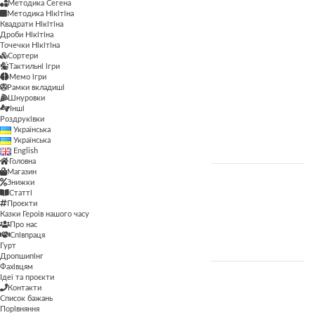
Методика Сегена
Методика Сегена
Методика Нікітіна
Квадрати Нікітіна
Просторові
Дроби Нікітіна
Точечки Нікітіна
Сортери
Рамки вкладиші
Тактильні ігри
Мемо ігри
Сортери
Рамки вкладиші
Шнуровки
Тактильні ігри
Інші
Роздруківки
Українська
Шнуровки
Українська
English
Головна
Магазин
Знижки
ЦІНА
Статті
Проєкти
Казки Героїв нашого часу
Про нас
ФІЛЬТР
Співпраця
Гурт
Дропшипінг
Фахівцям
Ідеї та проєкти
Контакти
ВІК
Список бажань
Порівняння