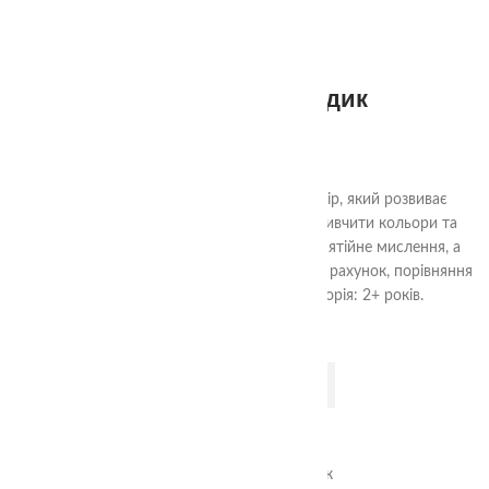
-6%
Аудіальний комодик
549.00
₴
585.00
₴
"Чарівний Аудіальний Комодик" - це набір, який розвиває
важливі навички у дітей. Гра допомагає вивчити кольори та
форми, розвиває моторику, логічне та понятійне мислення, а
також аудіальну увагу, навички сортування, рахунок, порівняння
предметів та уважність. Вікова категорія: 2+ років.
ДОДАТИ В КОШИК
0
дні
00
год
00
хв
00
сек