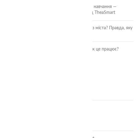
🎲 Онлайн-кубики для гри та навчання —
безкоштовний інструмент від TheaSmart
Чи безпечні ягоди та фрукти з міста? Правда, яку
повинна знати кожна мама
Розвиток дитини через гру: як це працює?
ОСТАННІ ВІДГУКИ
Аудіальний комодик
автор Ірина Москвяк
Дощечки Сегена тактильні
автор Ольга