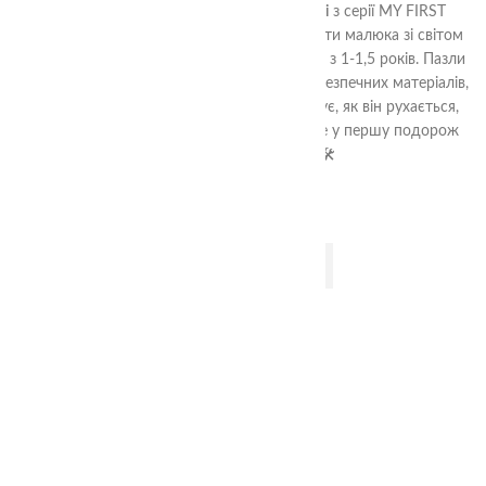
Пазли Половинки Транспорт. Три Ступені
з серії MY FIRST
PUZZLES – це ідеальний спосіб познайомити малюка зі світом
техніки та стимулювати його розвиток уже з 1-1,5 років. Пазли
мають три рівні складності, виготовлені з безпечних матеріалів,
а AR-додаток оживлює транспорт: показує, як він рухається,
звучить і де використовується. Вирушайте у першу подорож
разом з TheaSmart! 🚗🚁🛠️
ДОДАТИ В КОШИК
-8%
3+
Фортеця