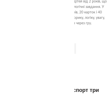
багатофункціональна розвивальна гра для дітей від 2 років, що
поєднує пазл, сортер, тактильне лото та логічні завдання. У
наборі 8 двосторонніх сенсорних секторів, 20 карток і 40
завдань 4 рівнів складності. Розвиває моторику, логіку, увагу,
мовлення та сенсорне сприйняття через гру.
ДОДАТИ В КОШИК
-9%
1+
Пазли половинки транспорт три
Ступені
320.00
₴
350.00
₴