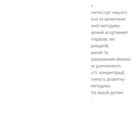
0
дні
00
год
00
хв
00
сек
Ласкаво просимо до категорії ‘Методика Монтессорі’ нашого
інтернет-магазину, де ви знайдете високоякісні та автентичні
матеріали, що відповідають принципам відомої методики
Монтессорі. У нас ви зможете придбати широкий асортимент
розвиваючих ігор, іграшок та навчальних матеріалів, які
сприяють розвитку дитини відповідно до принципів
Монтессорі. Кожен предмет ретельно підібраний та
виготовлений з високоякісних матеріалів з урахуванням вікових
особливостей та інтересів дітей. Наші товари допоможуть
вашій дитині розвивати навички самостійності, концентрації,
координації та саморегуляції, а також сприятимуть розвитку
креативності та уяви. Придбайте продукти методики
Монтессорі в нашому магазині та допоможіть вашій дитині
розвиватися гармонійно та з задоволенням!
ОСТАННІ СТАТТІ