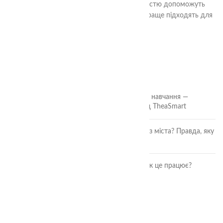
Наші висококваліфіковані спеціалісти з радістю допоможуть
вам з вибором методів та завдань, які найкраще підходять для
вашої дитини.
ОСТАННІ СТАТТІ
🎲 Онлайн-кубики для гри та навчання —
безкоштовний інструмент від TheaSmart
Чи безпечні ягоди та фрукти з міста? Правда, яку
повинна знати кожна мама
Розвиток дитини через гру: як це працює?
ОСТАННІ ВІДГУКИ
Аудіальний комодик