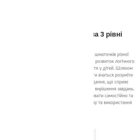
Набір Квадрати Нікітіна 3 рівні
870.00
₴
Ціль гри «Склади квадрат» - з декількох шматочків різної
форми скласти квадрат. Гра спрямована на розвиток логічного
мислення, уяви та просторового сприйняття у дітей. Шляхом
аналізу форм та їх взаємного взаємодії, діти вчаться розуміти
структуру квадрата та шляхи його складання, що сприяє
розвитку логічних навичок та проблемного вирішення завдань.
Гра також допомагає навчити дітей працювати самостійно та
досягати поставленої мети шляхом аналізу та використання
доступних ресурсів.
ДОДАТИ В КОШИК