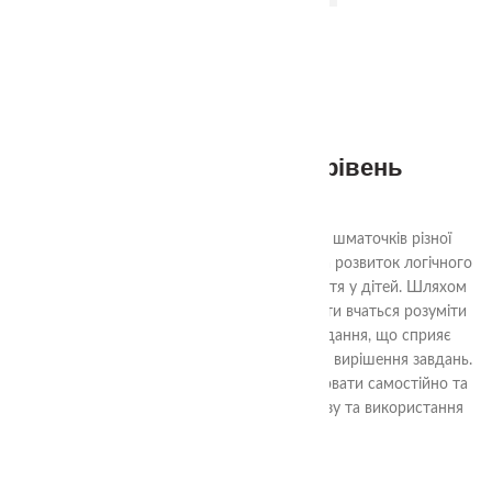
Квадрати Нікітіна 2 рівень
290.00
₴
Ціль гри «Склади квадрат» - з декількох шматочків різної
форми скласти квадрат. Гра спрямована на розвиток логічного
мислення, уяви та просторового сприйняття у дітей. Шляхом
аналізу форм та їх взаємного взаємодії, діти вчаться розуміти
структуру квадрата та шляхи його складання, що сприяє
розвитку логічних навичок та проблемного вирішення завдань.
Гра також допомагає навчити дітей працювати самостійно та
досягати поставленої мети шляхом аналізу та використання
доступних ресурсів.