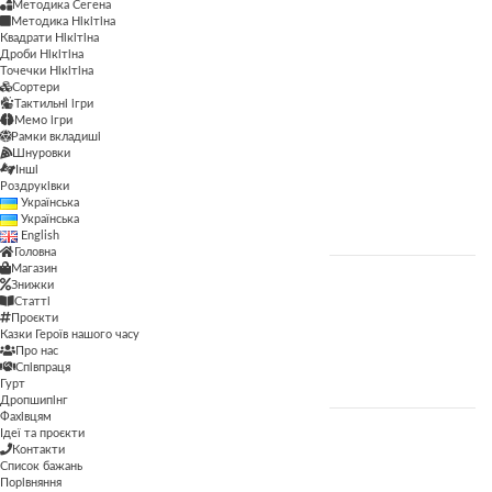
Методика Сегена
Методика Сегена
Методика Нікітіна
Квадрати Нікітіна
Просторові
Дроби Нікітіна
Точечки Нікітіна
Сортери
Рамки вкладиші
Тактильні ігри
Мемо ігри
Сортери
Рамки вкладиші
Шнуровки
Тактильні ігри
Інші
Роздруківки
Українська
Шнуровки
Українська
English
Головна
Магазин
Знижки
ЦІНА
Статті
Проєкти
Казки Героїв нашого часу
Про нас
ФІЛЬТР
Співпраця
Гурт
Дропшипінг
Фахівцям
Ідеї та проєкти
Контакти
ВІК
Список бажань
Порівняння