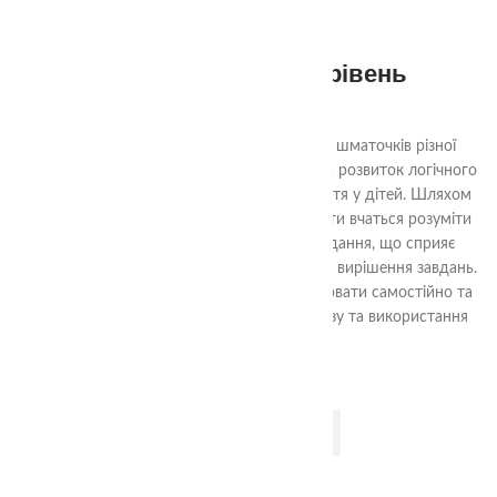
Квадрати Нікітіна 1 рівень
290.00
₴
Ціль гри «Склади квадрат» - з декількох шматочків різної
форми скласти квадрат. Гра спрямована на розвиток логічного
мислення, уяви та просторового сприйняття у дітей. Шляхом
аналізу форм та їх взаємного взаємодії, діти вчаться розуміти
структуру квадрата та шляхи його складання, що сприяє
розвитку логічних навичок та проблемного вирішення завдань.
Гра також допомагає навчити дітей працювати самостійно та
досягати поставленої мети шляхом аналізу та використання
доступних ресурсів.
ДОДАТИ В КОШИК