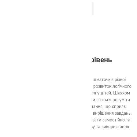
ДОДАТИ В КОШИК
2-99
3+
Квадрати Нікітіна 3 рівень
290.00
₴
Ціль гри «Склади квадрат» - з декількох шматочків різної
форми скласти квадрат. Гра спрямована на розвиток логічного
мислення, уяви та просторового сприйняття у дітей. Шляхом
аналізу форм та їх взаємного взаємодії, діти вчаться розуміти
структуру квадрата та шляхи його складання, що сприяє
розвитку логічних навичок та проблемного вирішення завдань.
Гра також допомагає навчити дітей працювати самостійно та
досягати поставленої мети шляхом аналізу та використання
доступних ресурсів.