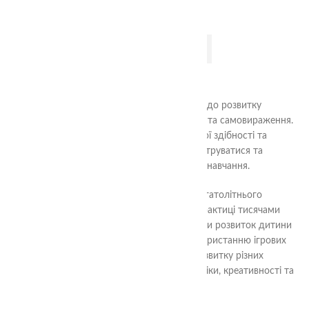
ДОДАТИ В КОШИК
Методика Нікітіна – це інноваційний підхід до розвитку
дитини, який заснований на принципах гри та самовираження.
Цей метод допомагає дитині розвивати свої здібності та
творчий потенціал, збільшує вміння концентруватися та
пам’ятати, а також підвищує мотивацію до навчання.
Методика Нікітіна розроблена на основі багатолітнього
наукового дослідження та перевірена на практиці тисячами
батьків та педагогів. Вона дає змогу зробити розвиток дитини
більш цікавим та ефективним, завдяки використанню ігрових
технік та завдань, які покликані сприяти розвитку різних
аспектів дитини – моторики, мовлення, логіки, креативності та
інтелекту.