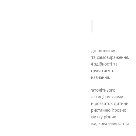
доступних ресурсів.
ДОДАТИ В КОШИК
Методика Нікітіна – це інноваційний підхід до розвитку
дитини, який заснований на принципах гри та самовираження.
Цей метод допомагає дитині розвивати свої здібності та
творчий потенціал, збільшує вміння концентруватися та
пам’ятати, а також підвищує мотивацію до навчання.
Методика Нікітіна розроблена на основі багатолітнього
наукового дослідження та перевірена на практиці тисячами
батьків та педагогів. Вона дає змогу зробити розвиток дитини
більш цікавим та ефективним, завдяки використанню ігрових
технік та завдань, які покликані сприяти розвитку різних
аспектів дитини – моторики, мовлення, логіки, креативності та
інтелекту.