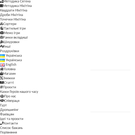
Методика Сегена
Методика Сегена
Методика Нікітіна
Квадрати Нікітіна
Просторові
Дроби Нікітіна
Точечки Нікітіна
Сортери
Рамки вкладиші
Тактильні ігри
Мемо ігри
Сортери
Рамки вкладиші
Шнуровки
Тактильні ігри
Інші
Роздруківки
Українська
Шнуровки
Українська
English
Головна
Магазин
Знижки
ЦІНА
Статті
Проєкти
Казки Героїв нашого часу
Про нас
ФІЛЬТР
Співпраця
Гурт
Дропшипінг
Фахівцям
Ідеї та проєкти
Контакти
ВІК
Список бажань
Порівняння