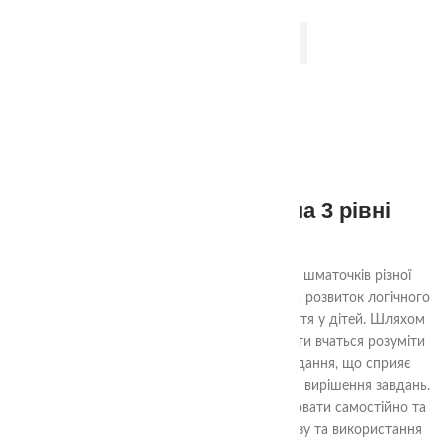
ДОДАТИ В КОШИК
Набір Квадрати Нікітіна 3 рівні
870.00
₴
Ціль гри «Склади квадрат» - з декількох шматочків різної
форми скласти квадрат. Гра спрямована на розвиток логічного
мислення, уяви та просторового сприйняття у дітей. Шляхом
аналізу форм та їх взаємного взаємодії, діти вчаться розуміти
структуру квадрата та шляхи його складання, що сприяє
розвитку логічних навичок та проблемного вирішення завдань.
Гра також допомагає навчити дітей працювати самостійно та
досягати поставленої мети шляхом аналізу та використання