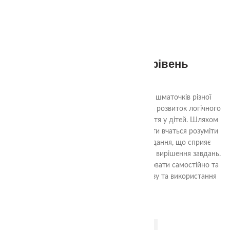
Квадрати Нікітіна 2 рівень
290.00
₴
Ціль гри «Склади квадрат» - з декількох шматочків різної
форми скласти квадрат. Гра спрямована на розвиток логічного
мислення, уяви та просторового сприйняття у дітей. Шляхом
аналізу форм та їх взаємного взаємодії, діти вчаться розуміти
структуру квадрата та шляхи його складання, що сприяє
розвитку логічних навичок та проблемного вирішення завдань.
Гра також допомагає навчити дітей працювати самостійно та
досягати поставленої мети шляхом аналізу та використання
доступних ресурсів.
ДОДАТИ В КОШИК