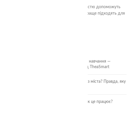
Наші висококваліфіковані спеціалісти з радістю допоможуть
вам з вибором методів та завдань, які найкраще підходять для
вашої дитини.
ОСТАННІ СТАТТІ
🎲 Онлайн-кубики для гри та навчання —
безкоштовний інструмент від TheaSmart
Чи безпечні ягоди та фрукти з міста? Правда, яку
повинна знати кожна мама
Розвиток дитини через гру: як це працює?
ОСТАННІ ВІДГУКИ
Аудіальний комодик