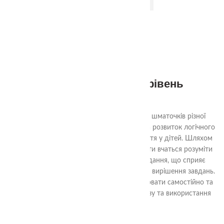
2-99
3+
Квадрати Нікітіна 3 рівень
290.00
₴
Ціль гри «Склади квадрат» - з декількох шматочків різної
форми скласти квадрат. Гра спрямована на розвиток логічного
мислення, уяви та просторового сприйняття у дітей. Шляхом
аналізу форм та їх взаємного взаємодії, діти вчаться розуміти
структуру квадрата та шляхи його складання, що сприяє
розвитку логічних навичок та проблемного вирішення завдань.
Гра також допомагає навчити дітей працювати самостійно та
досягати поставленої мети шляхом аналізу та використання
доступних ресурсів.