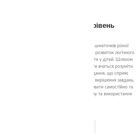
Квадрати Нікітіна 1 рівень
290.00
₴
Ціль гри «Склади квадрат» - з декількох шматочків різної
форми скласти квадрат. Гра спрямована на розвиток логічного
мислення, уяви та просторового сприйняття у дітей. Шляхом
аналізу форм та їх взаємного взаємодії, діти вчаться розуміти
структуру квадрата та шляхи його складання, що сприяє
розвитку логічних навичок та проблемного вирішення завдань.
Гра також допомагає навчити дітей працювати самостійно та
досягати поставленої мети шляхом аналізу та використання
доступних ресурсів.
ДОДАТИ В КОШИК