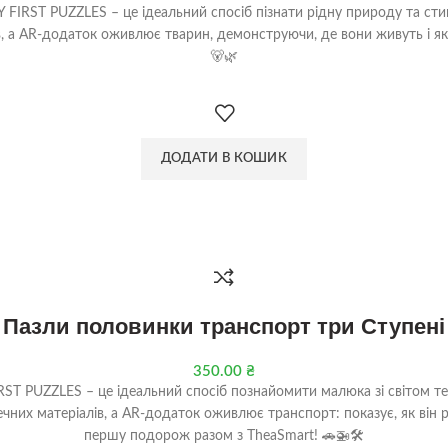
Y FIRST PUZZLES – це ідеальний спосіб пізнати рідну природу та ст
ів, а AR-додаток оживлює тварин, демонструючи, де вони живуть і як 
🐻🌿
ДОДАТИ В КОШИК
Пазли половинки транспорт три Ступені
350.00
₴
IRST PUZZLES – це ідеальний спосіб познайомити малюка зі світом те
ечних матеріалів, а AR-додаток оживлює транспорт: показує, як він 
першу подорож разом з TheaSmart! 🚗🚁🛠️