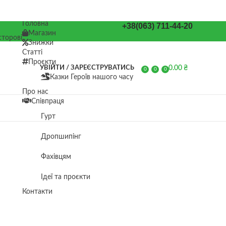
Головна
+38(063) 711-44-20
Магазин
торові
Знижки
Статті
Проєкти
0.00
₴
УВІЙТИ / ЗАРЕЄСТРУВАТИСЬ
0
0
0
Казки Героїв нашого часу
елементів
Про нас
Співпраця
Гурт
Дропшипінг
Фахівцям
Ідеї та проєкти
Контакти