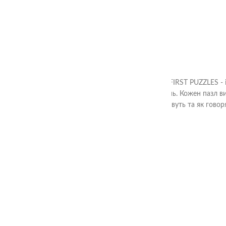
1+
Пазли Тварини три Ступені з серії MY FIRST PUZZLES -
збиранням більш складних зображень. Кожен пазл виг
живуть та як говоря
2-99