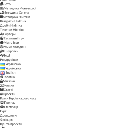
Мемо ігри
Лото
Методика Монтессорі
Лото
Методика Монтессорі
Методика Сегена
Методика Монтессорі
Методика Нікітіна
Методика Сегена
Квадрати Нікітіна
Методика Нікітіна
Дроби Нікітіна
Методика Нікітіна
Точечки Нікітіна
Методика Сегена
Сортери
Квадрати Нікітіна
Тактильні ігри
Просторові
Мемо ігри
Дроби Нікітіна
Рамки вкладиші
Шнуровки
Рамки вкладиші
Інші
Точечки Нікітіна
Роздруківки
Сортери
Українська
Сортери
Українська
Тактильні ігри
Тактильні ігри
English
Мемо ігри
Головна
Магазин
Шнуровки
Рамки вкладиші
Знижки
Шнуровки
Статті
Інші
Проєкти
Казки Героїв нашого часу
Роздруківки
Про нас
ЦІНА
Співпраця
Гурт
Дропшипінг
Фахівцям
ФІЛЬТР
Ідеї та проєкти