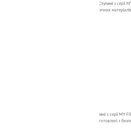
Пазли Половинки Тварини України. Три Ступені
з серії M
три рівні складності, виготовлені з безпечних матеріал
1+
Пазли Половинки Транспорт. Три Ступені
з серії MY F
Пазли мають три рівні складності, виготовлені з безп