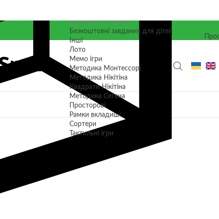
Виберіть категорію
Безкоштовні завдання для дітей
Прос
Інші
Лото
Мемо ігри
Методика Монтессорі
Методика Нікітіна
Квадрати Нікітіна
Методика Сегена
Просторові
Рамки вкладиші
Сортери
Тактильні ігри