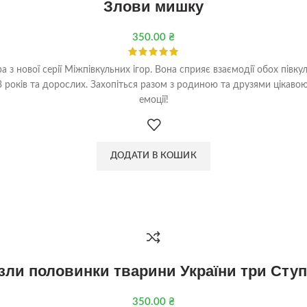
Злови мишку
350.00
₴
 з нової серії Міжпівкульних ігор. Вона сприяє взаємодії обох півку
д 3 років та дорослих. Захопіться разом з родиною та друзями цікаво
емоції!
ДОДАТИ В КОШИК
зли половинки тварини України три Ступ
350.00
₴