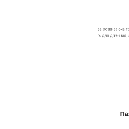
"Злови мишку" від TheaSmart - захоплива розвиваюча гра
та орієнтацію в просторі. Гра підходить для дітей ві
1+
Па