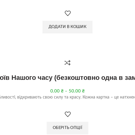
ДОДАТИ В КОШИК
роїв Нашого часу (безкоштовно одна в за
0.00
₴
–
50.00
₴
обливості, відкривають свою силу та красу. Кожна картка – це натхненн
ОБЕРІТЬ ОПЦІЇ