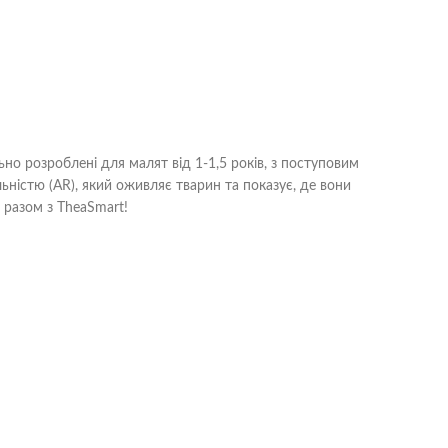
но розроблені для малят від 1-1,5 років, з поступовим
ністю (AR), який оживляє тварин та показує, де вони
в разом з TheaSmart!