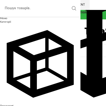
SKIP TO NAVIGATION
SKIP TO MAIN CONTENT
Thea Smart - Експерт у розвитку дітей
Меню
Категорії
Закрити
КАТАЛОГ
Безкоштовні завдання для дітей
Інші
Лото
Просторові