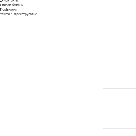
Контакти
Список бажань
Порівняння
Увійти / Зареєструватись
ВІК
1+
1+
2-99
2-99
2+
2+
3+
3+
4+
4+
БРЕНД
Thea Smart
Thea Smart