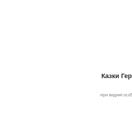
Казки Ге
Унікальні історії про тваринок, які, попри видимі ос