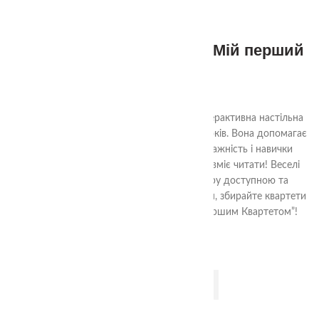
3+
Настільна гра Квартет – “Мій перший
Квартет”
320.00
₴
“Мій перший Квартет”
— це яскрава та інтерактивна настільна
гра, створена спеціально для дітей від 3 років. Вона допомагає
розвивати логічне мислення, пам’ять, уважність і навички
спілкування — навіть якщо дитина ще не вміє читати! Веселі
ілюстрації та прості правила роблять гру доступною та
захопливою для всієї родини. Грайте разом, збирайте квартети
та розвивайтеся в процесі гри з “Моїм першим Квартетом”!
ДОДАТИ В КОШИК