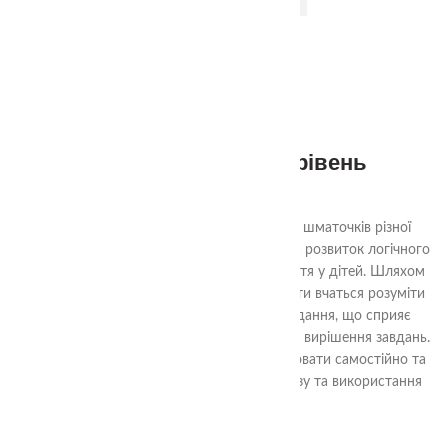
Квадрати Нікітіна 2 рівень
290.00
₴
Ціль гри «Склади квадрат» - з декількох шматочків різної
форми скласти квадрат. Гра спрямована на розвиток логічного
мислення, уяви та просторового сприйняття у дітей. Шляхом
аналізу форм та їх взаємного взаємодії, діти вчаться розуміти
структуру квадрата та шляхи його складання, що сприяє
розвитку логічних навичок та проблемного вирішення завдань.
Гра також допомагає навчити дітей працювати самостійно та
досягати поставленої мети шляхом аналізу та використання
доступних ресурсів.