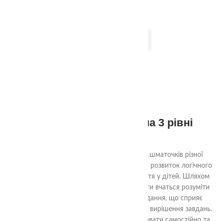
ДОДАТИ В КОШИК
Набір Квадрати Нікітіна 3 рівні
870.00
₴
Ціль гри «Склади квадрат» - з декількох шматочків різної
форми скласти квадрат. Гра спрямована на розвиток логічного
мислення, уяви та просторового сприйняття у дітей. Шляхом
аналізу форм та їх взаємного взаємодії, діти вчаться розуміти
структуру квадрата та шляхи його складання, що сприяє
розвитку логічних навичок та проблемного вирішення завдань.
Гра також допомагає навчити дітей працювати самостійно та