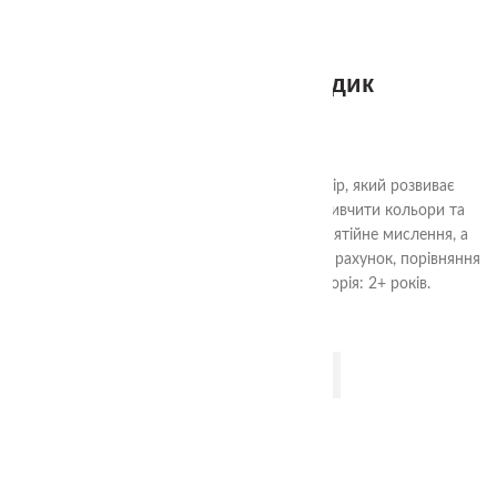
Аудіальний комодик
585.00
₴
"Чарівний Аудіальний Комодик" - це набір, який розвиває
важливі навички у дітей. Гра допомагає вивчити кольори та
форми, розвиває моторику, логічне та понятійне мислення, а
також аудіальну увагу, навички сортування, рахунок, порівняння
предметів та уважність. Вікова категорія: 2+ років.
ДОДАТИ В КОШИК
2+