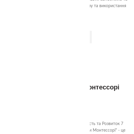
досягати поставленої мети шляхом аналізу та використання
доступних ресурсів.
ДОДАТИ В КОШИК
Тактильні чоловічки монтессорі
(великі 7 шт)
620.00
₴
Чоловічки Монтессорі: Тактильна Творчість та Розвиток 7
великих тактильних комплектів"Чоловічки Монтессорі" - це