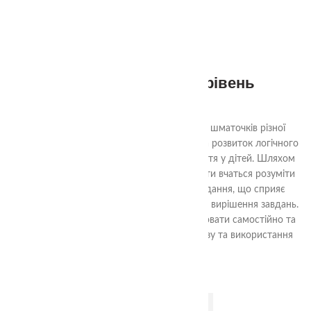
2-99
3+
Квадрати Нікітіна 3 рівень
290.00
₴
Ціль гри «Склади квадрат» - з декількох шматочків різної
форми скласти квадрат. Гра спрямована на розвиток логічного
мислення, уяви та просторового сприйняття у дітей. Шляхом
аналізу форм та їх взаємного взаємодії, діти вчаться розуміти
структуру квадрата та шляхи його складання, що сприяє
розвитку логічних навичок та проблемного вирішення завдань.
Гра також допомагає навчити дітей працювати самостійно та
досягати поставленої мети шляхом аналізу та використання
доступних ресурсів.
ДОДАТИ В КОШИК