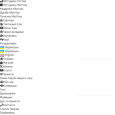
Методика Сегена
Методика Сегена
Методика Нікітіна
Квадрати Нікітіна
Просторові
Дроби Нікітіна
Точечки Нікітіна
Сортери
Рамки вкладиші
Тактильні ігри
Мемо ігри
Сортери
Рамки вкладиші
Шнуровки
Тактильні ігри
Інші
Роздруківки
Українська
Шнуровки
Українська
English
Головна
Магазин
Знижки
ЦІНА
Статті
Проєкти
Казки Героїв нашого часу
Про нас
ФІЛЬТР
Співпраця
Гурт
Дропшипінг
Фахівцям
Ідеї та проєкти
Контакти
ВІК
Список бажань
Порівняння