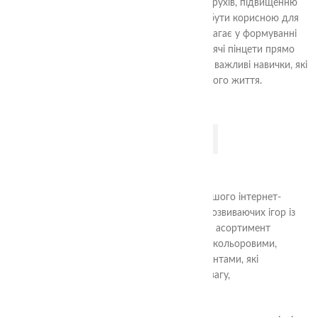
але і сприяє удосконаленню координації рухів, підвищенню
уваги та концентрації. Вона також може бути корисною для
дітей, які вчаться писати, оскільки допомагає у формуванні
правильного хвату олівця.Замовте ці дитячі пінцети прямо
зараз і допоможіть вашій дитині розвивати важливі навички, які
стануть їй в пригоді протягом усього життя.
ДОДАТИ В КОШИК
Ласкаво просимо до категорії “Сортери” нашого інтернет-
магазину! Тут ви знайдете широкий вибір розвиваючих ігор із
сортуванням для малюків різного віку. Наш асортимент
включає в себе різноманітні сортери з різнокольоровими,
різноформовими та різнорозмірними елементами, які
допоможуть дитині розвивати моторику, увагу,
спостережливість та логічне мислення.