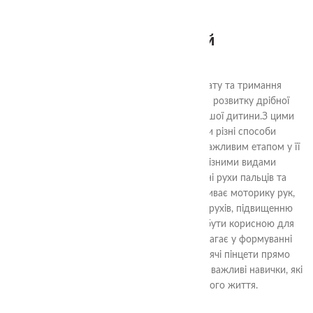
Пінцет зелений
80.00
₴
Дитячі пінцети з різним способом захвату та тримання
предметів - це ідеальний інструмент для розвитку дрібної
моторики та навичок роботи руками у вашої дитини.
З цими
пінцетами, ваша дитина може вивчати різні способи
захоплення та тримання предметів, що є важливим етапом у її
фізичному розвитку. Вони оснащені різними видами
захоплення, що дозволяє розвивати різні рухи пальців та
долоньки.Ця навчальна гра не лише розвиває моторику рук,
але і сприяє удосконаленню координації рухів, підвищенню
уваги та концентрації. Вона також може бути корисною для
дітей, які вчаться писати, оскільки допомагає у формуванні
правильного хвату олівця.Замовте ці дитячі пінцети прямо
зараз і допоможіть вашій дитині розвивати важливі навички, які
стануть їй в пригоді протягом усього життя.