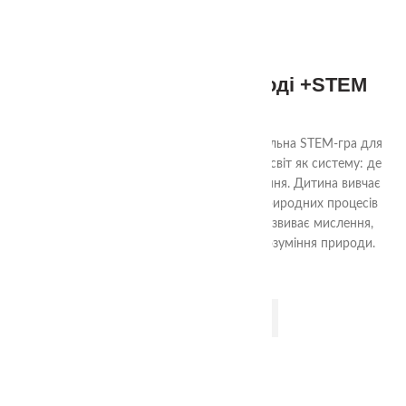
3+
Життєвий цикл в природі +STEM
320.00
₴
«Життєвий цикл в природі» — це розвивальна STEM-гра для
маленьких дослідників, яка вчить бачити світ як систему: де
все має свій початок, розвиток і завершення. Дитина вивчає
життєві цикли рослин, тварин, комах і природних процесів
через гру, логіку, рух та дослідження. Розвиває мислення,
памʼять, мовлення та формує глибоке розуміння природи.
ДОДАТИ В КОШИК