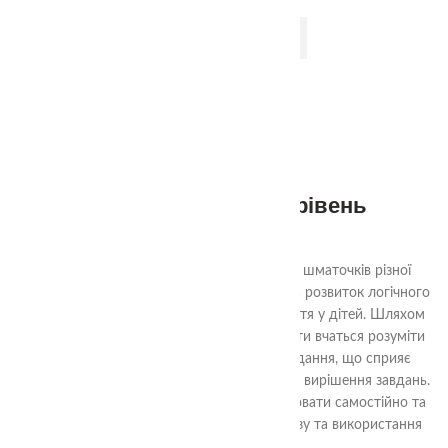
ДОДАТИ В КОШИК
Квадрати Нікітіна 1 рівень
290.00
₴
Ціль гри «Склади квадрат» - з декількох шматочків різної
форми скласти квадрат. Гра спрямована на розвиток логічного
мислення, уяви та просторового сприйняття у дітей. Шляхом
аналізу форм та їх взаємного взаємодії, діти вчаться розуміти
структуру квадрата та шляхи його складання, що сприяє
розвитку логічних навичок та проблемного вирішення завдань.
Гра також допомагає навчити дітей працювати самостійно та
досягати поставленої мети шляхом аналізу та використання
доступних ресурсів.