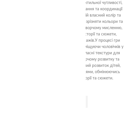
навчальна іграшка, яка сприяє розвитку тактильної чутливості,
відчуття кольорів та форм, навичок сортування та координації
рук і очей у дітей. Кожен чоловічок має свій власний колір та
унікальну текстуру, що допомагає дітям розрізняти кольори та
розвивати тактильні відчуття. Гра сприяє творчому мисленню,
оскільки діти можуть вигадувати різні історії та сюжети,
використовуючи цих чоловічків як персонажів.У процесі гри
діти можуть створювати власні історії, розміщуючи чоловічків у
різних сценаріях та навіть придумувати власні текстури для
кожного кольору. Це сприяє їхньому творчому розвитку та
фантазії.Крім того, гра підтримує соціальний розвиток дітей,
оскільки вони можуть грати разом з друзями, обмінюючись
ідеями та спільно створюючи різні історії та сюжети.
ДОДАТИ В КОШИК