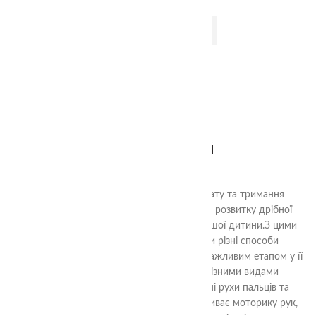
ДОДАТИ В КОШИК
2+
Пінцет жовтий
80.00
₴
Дитячі пінцети з різним способом захвату та тримання
предметів - це ідеальний інструмент для розвитку дрібної
моторики та навичок роботи руками у вашої дитини.З цими
пінцетами, ваша дитина може вивчати різні способи
захоплення та тримання предметів, що є важливим етапом у її
фізичному розвитку. Вони оснащені різними видами
захоплення, що дозволяє розвивати різні рухи пальців та
долоньки.Ця навчальна гра не лише розвиває моторику рук,