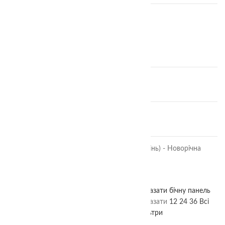
ЗНИЖКИ
Набір Квадрати Нікітіна 3 рівні
870.00
₴
IQ лото "Знайди половинки"
360.00
₴
Фортеця
380.00
₴
🎄 IQ лото "Знайди силует (тінь) - Новорічна
версія
380.00
₴
Показати бічну панель
Головна
Магазин
Сортери
Показати
12
24
36
Всі
Фільтри