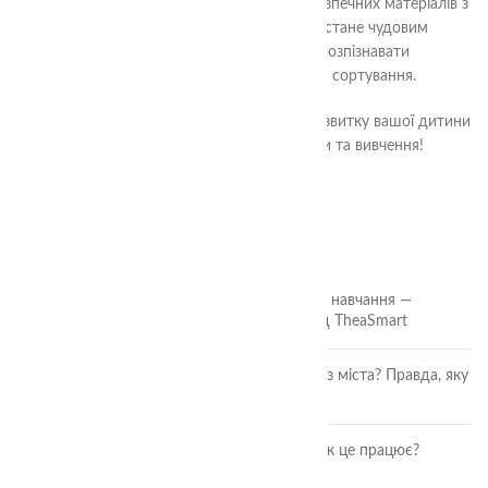
Кожен сортер виготовлений з якісних та безпечних матеріалів з
урахуванням потреб розвитку малюків. Він стане чудовим
інструментом для навчання вашої дитини розпізнавати
кольори, форми, розміри та вивчати основи сортування.
Оберіть сортери в нашому магазині для розвитку вашої дитини
та подаруйте їй цікаві та корисні години гри та вивчення!
ОСТАННІ СТАТТІ
🎲 Онлайн-кубики для гри та навчання —
безкоштовний інструмент від TheaSmart
Чи безпечні ягоди та фрукти з міста? Правда, яку
повинна знати кожна мама
Розвиток дитини через гру: як це працює?