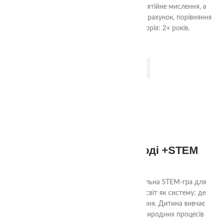
форми, розвиває моторику, логічне та понятійне мислення, а
також аудіальну увагу, навички сортування, рахунок, порівняння
предметів та уважність. Вікова категорія: 2+ років.
ДОДАТИ В КОШИК
3+
Життєвий цикл в природі +STEM
320.00
₴
«Життєвий цикл в природі» — це розвивальна STEM-гра для
маленьких дослідників, яка вчить бачити світ як систему: де
все має свій початок, розвиток і завершення. Дитина вивчає
життєві цикли рослин, тварин, комах і природних процесів