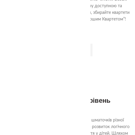
ілюстрації та прості правила роблять гру доступною та
захопливою для всієї родини. Грайте разом, збирайте квартети
та розвивайтеся в процесі гри з “Моїм першим Квартетом”!
ДОДАТИ В КОШИК
2-99
3+
Квадрати Нікітіна 3 рівень
290.00
₴
Ціль гри «Склади квадрат» - з декількох шматочків різної
форми скласти квадрат. Гра спрямована на розвиток логічного
мислення, уяви та просторового сприйняття у дітей. Шляхом