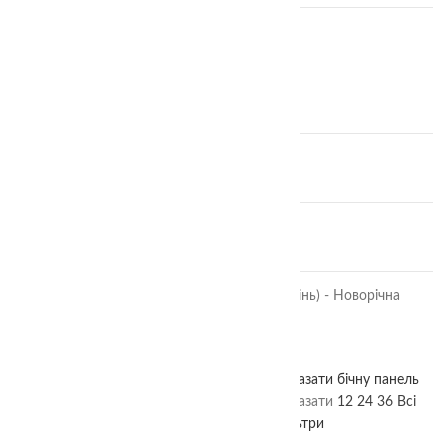
ЗНИЖКИ
Набір Квадрати Нікітіна 3 рівні
870.00
₴
IQ лото "Знайди половинки"
360.00
₴
Фортеця
380.00
₴
🎄 IQ лото "Знайди силует (тінь) - Новорічна
версія
380.00
₴
Показати бічну панель
Головна
Магазин
Сортери
Показати
12
24
36
Всі
Фільтри