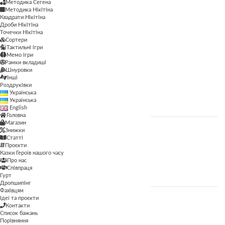
Методика Сегена
Методика Сегена
Методика Нікітіна
Квадрати Нікітіна
Просторові
Дроби Нікітіна
Точечки Нікітіна
Сортери
Рамки вкладиші
Тактильні ігри
Мемо ігри
Сортери
Рамки вкладиші
Шнуровки
Тактильні ігри
Інші
Роздруківки
Українська
Шнуровки
Українська
English
Головна
Магазин
Знижки
ЦІНА
Статті
Проєкти
Казки Героїв нашого часу
Про нас
ФІЛЬТР
Співпраця
Гурт
Дропшипінг
Фахівцям
Ідеї та проєкти
Контакти
ВІК
Список бажань
Порівняння