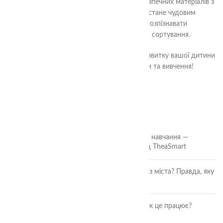
Кожен сортер виготовлений з якісних та безпечних матеріалів з
урахуванням потреб розвитку малюків. Він стане чудовим
інструментом для навчання вашої дитини розпізнавати
кольори, форми, розміри та вивчати основи сортування.
Оберіть сортери в нашому магазині для розвитку вашої дитини
та подаруйте їй цікаві та корисні години гри та вивчення!
ОСТАННІ СТАТТІ
🎲 Онлайн-кубики для гри та навчання —
безкоштовний інструмент від TheaSmart
Чи безпечні ягоди та фрукти з міста? Правда, яку
повинна знати кожна мама
Розвиток дитини через гру: як це працює?