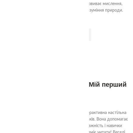
через гру, логіку, рух та дослідження. Розвиває мислення,
памʼять, мовлення та формує глибоке розуміння природи.
ДОДАТИ В КОШИК
3+
Настільна гра Квартет – “Мій перший
Квартет”
320.00
₴
“Мій перший Квартет”
— це яскрава та інтерактивна настільна
гра, створена спеціально для дітей від 3 років. Вона допомагає
розвивати логічне мислення, пам’ять, уважність і навички
спілкування — навіть якщо дитина ще не вміє читати! Веселі