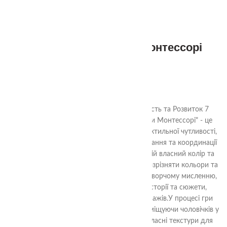
Тактильні чоловічки монтессорі
(великі 7 шт)
620.00
₴
Чоловічки Монтессорі: Тактильна Творчість та Розвиток 7
великих тактильних комплектів"Чоловічки Монтессорі" - це
навчальна іграшка, яка сприяє розвитку тактильної чутливості,
відчуття кольорів та форм, навичок сортування та координації
рук і очей у дітей. Кожен чоловічок має свій власний колір та
унікальну текстуру, що допомагає дітям розрізняти кольори та
розвивати тактильні відчуття. Гра сприяє творчому мисленню,
оскільки діти можуть вигадувати різні історії та сюжети,
використовуючи цих чоловічків як персонажів.У процесі гри
діти можуть створювати власні історії, розміщуючи чоловічків у
різних сценаріях та навіть придумувати власні текстури для