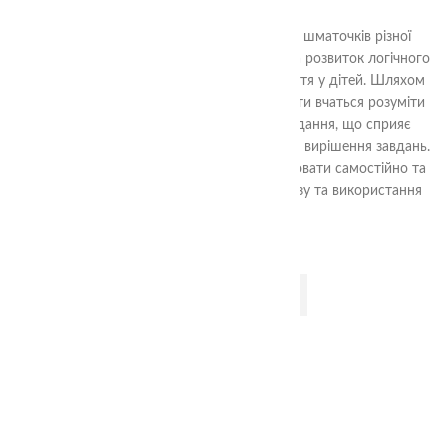
290.00
₴
Ціль гри «Склади квадрат» - з декількох шматочків різної
форми скласти квадрат. Гра спрямована на розвиток логічного
мислення, уяви та просторового сприйняття у дітей. Шляхом
аналізу форм та їх взаємного взаємодії, діти вчаться розуміти
структуру квадрата та шляхи його складання, що сприяє
розвитку логічних навичок та проблемного вирішення завдань.
Гра також допомагає навчити дітей працювати самостійно та
досягати поставленої мети шляхом аналізу та використання
доступних ресурсів.
ДОДАТИ В КОШИК