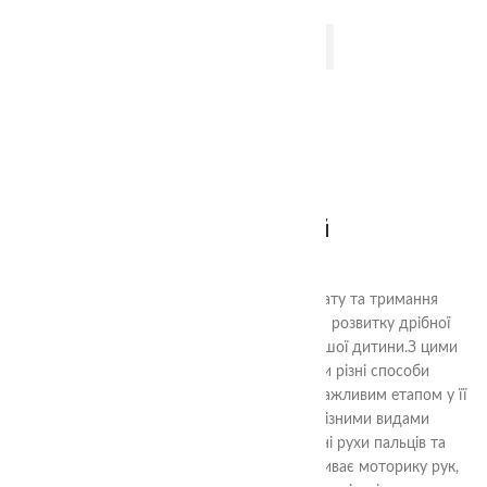
ДОДАТИ В КОШИК
2+
Пінцет жовтий
80.00
₴
Дитячі пінцети з різним способом захвату та тримання
предметів - це ідеальний інструмент для розвитку дрібної
моторики та навичок роботи руками у вашої дитини.З цими
пінцетами, ваша дитина може вивчати різні способи
захоплення та тримання предметів, що є важливим етапом у її
фізичному розвитку. Вони оснащені різними видами
захоплення, що дозволяє розвивати різні рухи пальців та
долоньки.Ця навчальна гра не лише розвиває моторику рук,