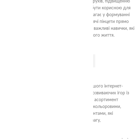
але і сприяє удосконаленню координації рухів, підвищенню
уваги та концентрації. Вона також може бути корисною для
дітей, які вчаться писати, оскільки допомагає у формуванні
правильного хвату олівця.Замовте ці дитячі пінцети прямо
зараз і допоможіть вашій дитині розвивати важливі навички, які
стануть їй в пригоді протягом усього життя.
ДОДАТИ В КОШИК
Ласкаво просимо до категорії “Сортери” нашого інтернет-
магазину! Тут ви знайдете широкий вибір розвиваючих ігор із
сортуванням для малюків різного віку. Наш асортимент
включає в себе різноманітні сортери з різнокольоровими,
різноформовими та різнорозмірними елементами, які
допоможуть дитині розвивати моторику, увагу,
спостережливість та логічне мислення.