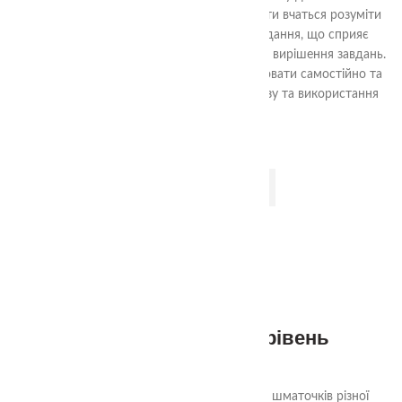
аналізу форм та їх взаємного взаємодії, діти вчаться розуміти
структуру квадрата та шляхи його складання, що сприяє
розвитку логічних навичок та проблемного вирішення завдань.
Гра також допомагає навчити дітей працювати самостійно та
досягати поставленої мети шляхом аналізу та використання
доступних ресурсів.
ДОДАТИ В КОШИК
Квадрати Нікітіна 2 рівень
290.00
₴
Ціль гри «Склади квадрат» - з декількох шматочків різної