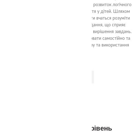
форми скласти квадрат. Гра спрямована на розвиток логічного
мислення, уяви та просторового сприйняття у дітей. Шляхом
аналізу форм та їх взаємного взаємодії, діти вчаться розуміти
структуру квадрата та шляхи його складання, що сприяє
розвитку логічних навичок та проблемного вирішення завдань.
Гра також допомагає навчити дітей працювати самостійно та
досягати поставленої мети шляхом аналізу та використання
доступних ресурсів.
ДОДАТИ В КОШИК
Квадрати Нікітіна 1 рівень