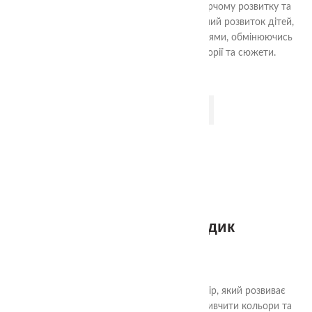
кожного кольору. Це сприяє їхньому творчому розвитку та
фантазії.Крім того, гра підтримує соціальний розвиток дітей,
оскільки вони можуть грати разом з друзями, обмінюючись
ідеями та спільно створюючи різні історії та сюжети.
ДОДАТИ В КОШИК
Аудіальний комодик
585.00
₴
"Чарівний Аудіальний Комодик" - це набір, який розвиває
важливі навички у дітей. Гра допомагає вивчити кольори та