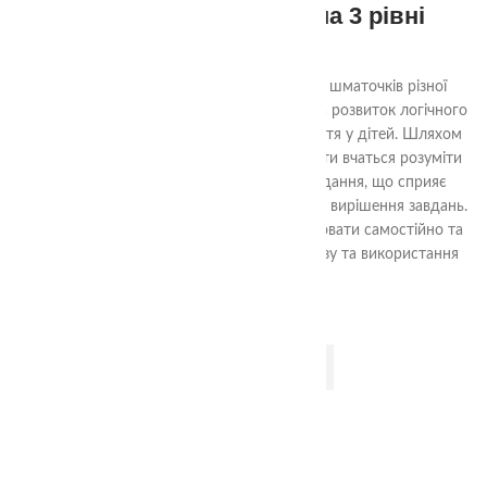
Набір Квадрати Нікітіна 3 рівні
870.00
₴
Ціль гри «Склади квадрат» - з декількох шматочків різної
форми скласти квадрат. Гра спрямована на розвиток логічного
мислення, уяви та просторового сприйняття у дітей. Шляхом
аналізу форм та їх взаємного взаємодії, діти вчаться розуміти
структуру квадрата та шляхи його складання, що сприяє
розвитку логічних навичок та проблемного вирішення завдань.
Гра також допомагає навчити дітей працювати самостійно та
досягати поставленої мети шляхом аналізу та використання
доступних ресурсів.
ДОДАТИ В КОШИК
2+