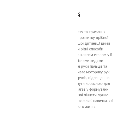
Пінцет зелений
80.00
₴
Дитячі пінцети з різним способом захвату та тримання
предметів - це ідеальний інструмент для розвитку дрібної
моторики та навичок роботи руками у вашої дитини.
З цими
пінцетами, ваша дитина може вивчати різні способи
захоплення та тримання предметів, що є важливим етапом у її
фізичному розвитку. Вони оснащені різними видами
захоплення, що дозволяє розвивати різні рухи пальців та
долоньки.Ця навчальна гра не лише розвиває моторику рук,
але і сприяє удосконаленню координації рухів, підвищенню
уваги та концентрації. Вона також може бути корисною для
дітей, які вчаться писати, оскільки допомагає у формуванні
правильного хвату олівця.Замовте ці дитячі пінцети прямо
зараз і допоможіть вашій дитині розвивати важливі навички, які
стануть їй в пригоді протягом усього життя.