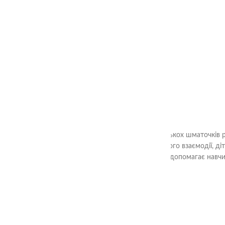
Головна
Магазин
Сортери
Ціль гри «Склади квадрат» - з декількох шматочків 
Шляхом аналізу форм та їх взаємного взаємодії, ді
вирішення завдань. Гра також допомагає навчи