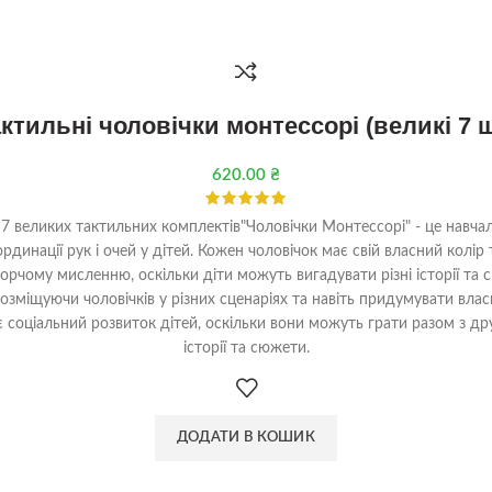
ктильні чоловічки монтессорі (великі 7 
620.00
₴
 7 великих тактильних комплектів"Чоловічки Монтессорі" - це навчаль
рдинації рук і очей у дітей. Кожен чоловічок має свій власний колір
ворчому мисленню, оскільки діти можуть вигадувати різні історії та
 розміщуючи чоловічків у різних сценаріях та навіть придумувати вла
ує соціальний розвиток дітей, оскільки вони можуть грати разом з д
історії та сюжети.
ДОДАТИ В КОШИК