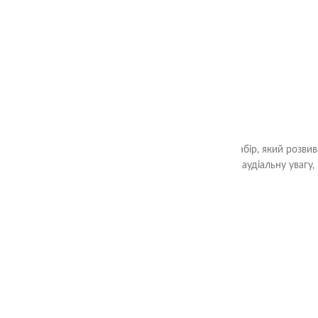
"Чарівний Аудіальний Комодик" - це набір, який розви
також аудіальну увагу,
2-99