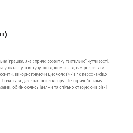
шт)
на іграшка, яка сприяє розвитку тактильної чутливості,
 та унікальну текстуру, що допомагає дітям розрізняти
 сюжети, використовуючи цих чоловічків як персонажів.У
сні текстури для кожного кольору. Це сприяє їхньому
рузями, обмінюючись ідеями та спільно створюючи різні