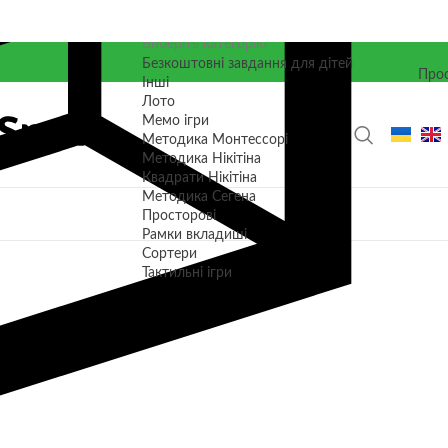
Виберіть категорію
Безкоштовні завдання для дітей
Прос
Інші
Лото
Мемо ігри
Методика Монтессорі
Методика Нікітіна
Квадрати Нікітіна
Методика Сегена
Просторові
Рамки вкладиші
Сортери
Тактильні ігри