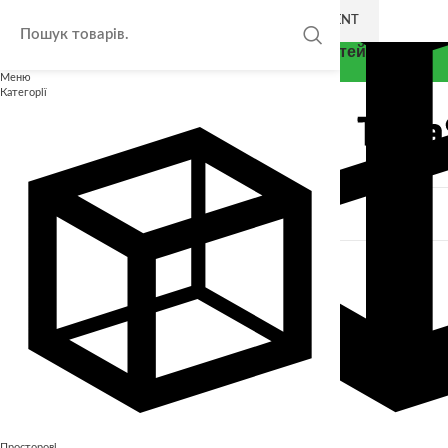
SKIP TO NAVIGATION
SKIP TO MAIN CONTENT
Thea Smart - Експерт у розвитку дітей
Меню
Категорії
Закрити
КАТАЛОГ
Безкоштовні завдання для дітей
Інші
Лото
Просторові