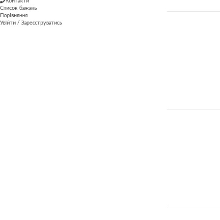
Контакти
Список бажань
Порівняння
Увійти / Зареєструватись
ВІК
2-99
2-99
2+
2+
3+
3+
РІВЕНЬ
1 рівень
2 рівень
3 рівень