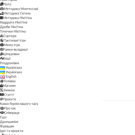
Мемо ігри
Лото
Методика Монтессорі
Лото
Методика Монтессорі
Методика Сегена
Методика Монтессорі
Методика Нікітіна
Методика Сегена
Квадрати Нікітіна
Методика Нікітіна
Дроби Нікітіна
Методика Нікітіна
Точечки Нікітіна
Методика Сегена
Сортери
Квадрати Нікітіна
Тактильні ігри
Просторові
Мемо ігри
Дроби Нікітіна
Рамки вкладиші
Шнуровки
Рамки вкладиші
Інші
Точечки Нікітіна
Роздруківки
Сортери
Українська
Сортери
Українська
Тактильні ігри
Тактильні ігри
English
Мемо ігри
Головна
Магазин
Шнуровки
Рамки вкладиші
Знижки
Шнуровки
Статті
Інші
Проєкти
Казки Героїв нашого часу
Роздруківки
Про нас
ЦІНА
Співпраця
Гурт
Дропшипінг
Фахівцям
ФІЛЬТР
Ідеї та проєкти