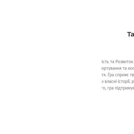
Та
Чоловічки Монтессорі: Тактильна Творчість та Розвиток
відчуття кольорів та форм, навичок сортування та коо
кольори та розвивати тактильні відчуття. Гра сприяє т
процесі гри діти можуть створювати власні історії,
творчому розвитку та фантазії.Крім того, гра підтрим