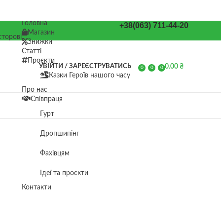
Головна
+38(063) 711-44-20
Магазин
торові
Знижки
Статті
Проєкти
0.00
₴
УВІЙТИ / ЗАРЕЄСТРУВАТИСЬ
0
0
0
Казки Героїв нашого часу
елементів
Про нас
Співпраця
Гурт
Дропшипінг
Фахівцям
Ідеї та проєкти
Контакти