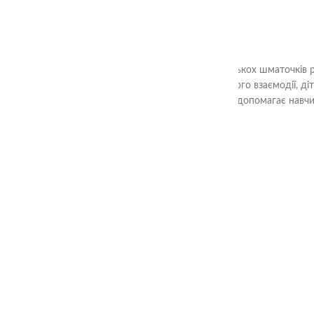
3+
Ціль гри «Склади квадрат» - з декількох шматочків 
Шляхом аналізу форм та їх взаємного взаємодії, ді
вирішення завдань. Гра також допомагає навчи